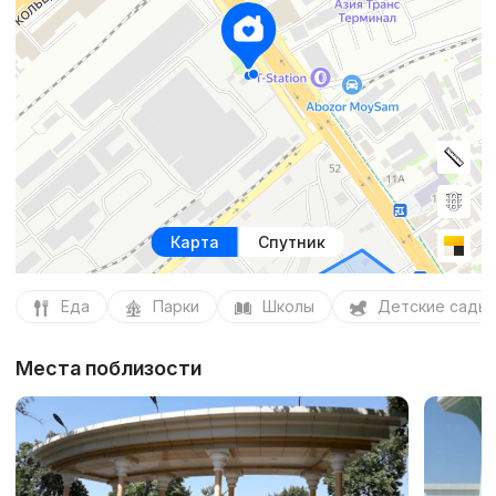
Карта
Спутник
Еда
Парки
Школы
Детские сады
Места поблизости