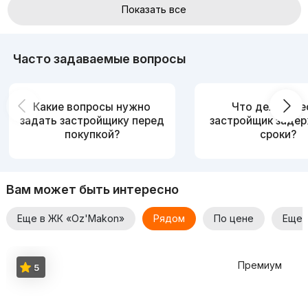
Показать все
Часто задаваемые вопросы
Какие вопросы нужно
Что делать, е
задать застройщику перед
застройщик заде
покупкой?
сроки?
Вам может быть интересно
Еще в ЖК «Oz'Makon»
Рядом
По цене
Еще 
Премиум
5