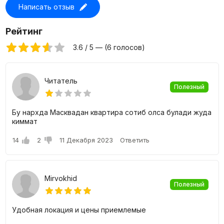
Написать отзыв
Цены на квартиры в жилом комплексе O'z
Makon
Рейтинг
Для покупки доступны 1, 2 и 3-х комнатные квартиры с
3.6 / 5 — (6 голосов)
площадью от 28 до 75 квадратных метров. Имеется
большое разнообразие планировочных решений,
возможностью подобрать идеальную квартиру именно
Читатель
под себя.
Полезный
Бу нархда Масквадан квартира сотиб олса булади жуда
киммат
14
2
11 Декабря 2023
Ответить
Mirvokhid
Полезный
Удобная локация и цены приемлемые