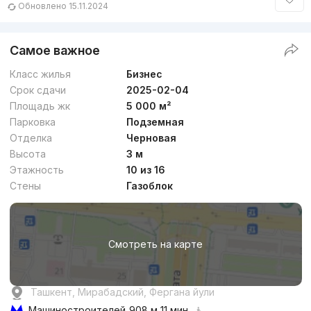
Обновлено 15.11.2024
Самое важное
Класс жилья
Бизнес
Срок сдачи
2025-02-04
Площадь жк
5 000 м²
Парковка
Подземная
Отделка
Черновая
Высота
3 м
Этажность
10 из 16
Стены
Газоблок
Смотреть на карте
Ташкент, Мирабадский, Фергана йули
Машиностроителей
908 м 11 мин