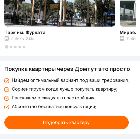
Парк им. Фурката
Мирабад
7 мин 2.3 км
11 мин 
Покупка квартиры через Домтут это просто
Найдём оптимальный вариант под ваши требования;
Сориентируем когда лучше покупать квартиру;
Расскажем о скидках от застройщика;
Абсолютно бесплатная консультация;
Подобрать квартиру