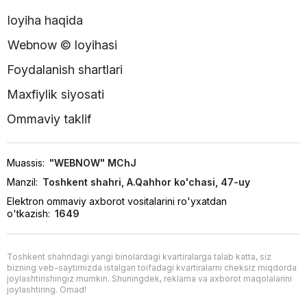
loyiha haqida
Webnow © loyihasi
Foydalanish shartlari
Maxfiylik siyosati
Ommaviy taklif
Muassis:
"WEBNOW" MChJ
Manzil:
Toshkent shahri, A.Qahhor ko'chasi, 47-uy
Elektron ommaviy axborot vositalarini ro'yxatdan
o'tkazish:
1649
Toshkent shahridagi yangi binolardagi kvartiralarga talab katta, siz
bizning veb-saytimizda istalgan toifadagi kvartiralarni cheksiz miqdorda
joylashtirishingiz mumkin. Shuningdek, reklama va axborot maqolalarini
joylashtiring. Omad!