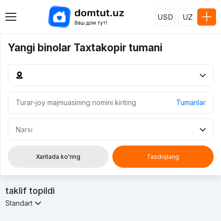
USD
UZ
Yangi binolar Taxtakopir tumani
Tumanlar
Narxi
Xaritada ko'ring
Tasdiqlang
taklif topildi
Standart