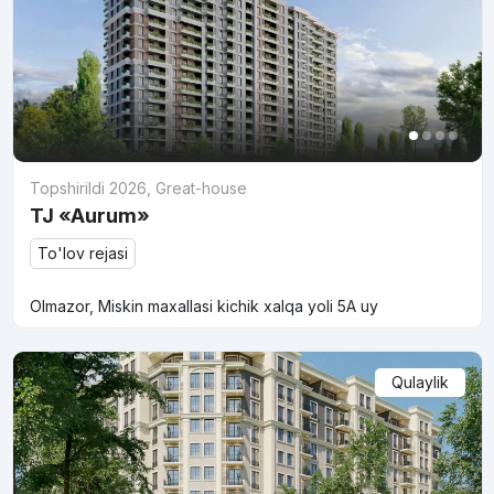
Topshirildi 2026
,
Great-house
TJ «Aurum»
To'lov rejasi
Olmazor, Miskin maxallasi kichik xalqa yoli 5A uy
Qulaylik