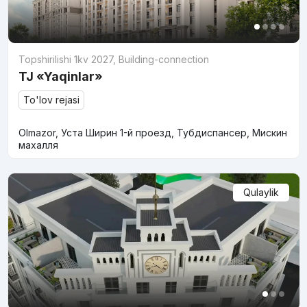
Topshirilishi 1kv 2027
,
Building-connection
TJ «Yaqinlar»
To'lov rejasi
Olmazor, Уста Ширин 1-й проезд, Тубдиспансер, Мискин
махалля
Qulaylik