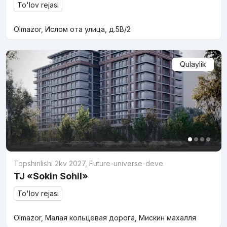
To'lov rejasi
Olmazor, Ислом ота улица, д.5В/2
Qulaylik
Topshirilishi 2kv 2027
,
Future-universe-deve
TJ «Sokin Sohil»
To'lov rejasi
Olmazor, Малая кольцевая дорога, Мискин махалля