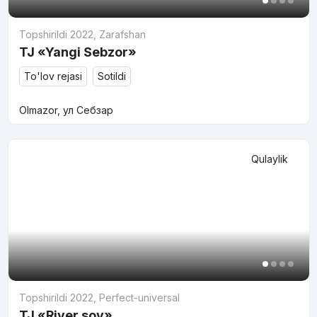
Topshirildi 2022
,
Zarafshan
TJ «Yangi Sebzor»
To'lov rejasi
Sotildi
Olmazor, ул Себзар
Qulaylik
Topshirildi 2022
,
Perfect-universal
TJ «River soy»