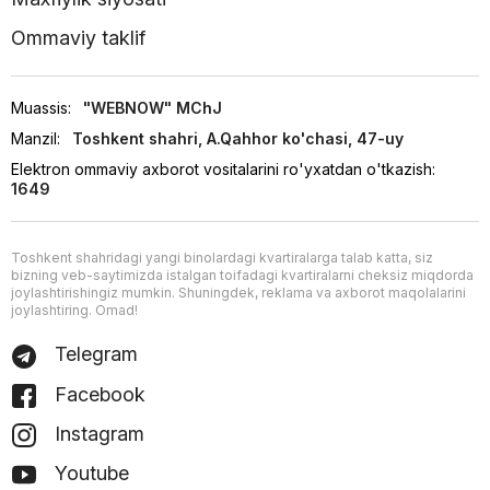
Ommaviy taklif
Muassis:
"WEBNOW" MChJ
Manzil:
Toshkent shahri, A.Qahhor ko'chasi, 47-uy
Elektron ommaviy axborot vositalarini ro'yxatdan o'tkazish:
1649
Toshkent shahridagi yangi binolardagi kvartiralarga talab katta, siz
bizning veb-saytimizda istalgan toifadagi kvartiralarni cheksiz miqdorda
joylashtirishingiz mumkin. Shuningdek, reklama va axborot maqolalarini
joylashtiring. Omad!
Telegram
Facebook
Instagram
Youtube