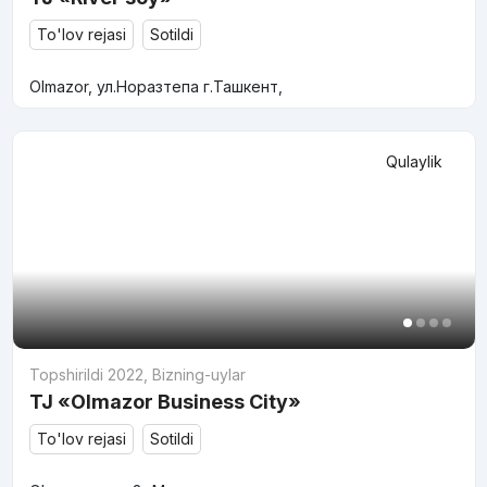
To'lov rejasi
Sotildi
Olmazor, ул.Норазтепа г.Ташкент,
Qulaylik
Topshirildi 2022
,
Bizning-uylar
TJ «Olmazor Business City»
To'lov rejasi
Sotildi