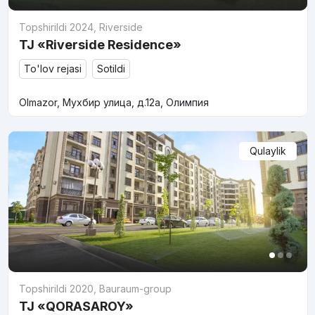
Topshirildi 2024
,
Riverside
TJ «Riverside Residence»
To'lov rejasi
Sotildi
Olmazor, Мухбир улица, д.12a, Олимпия
Qulaylik
Topshirildi 2020
,
Bauraum-group
TJ «QORASAROY»