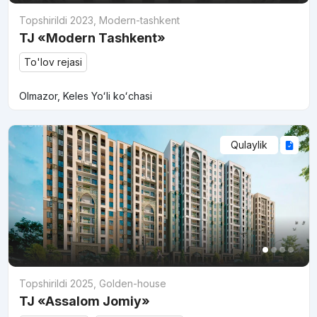
Topshirildi 2023
,
Modern-tashkent
TJ «Modern Tashkent»
To'lov rejasi
Olmazor, Keles Yoʻli koʻchasi
Qulaylik
Topshirildi 2025
,
Golden-house
TJ «Assalom Jomiy»