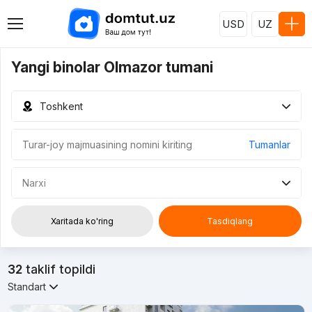
USD
UZ
Yangi binolar Olmazor tumani
Toshkent
Tumanlar
Narxi
Xaritada ko'ring
Tasdiqlang
32
taklif topildi
Standart