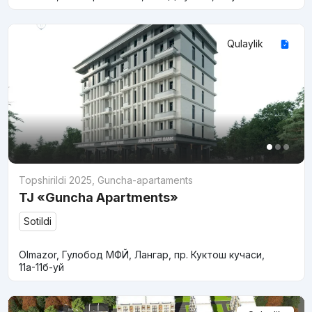
Qulaylik
Topshirildi 2025
,
Guncha-apartaments
TJ «Guncha Apartments»
Sotildi
Olmazor, Гулобод МФЙ, Лангар, пр. Куктош кучаси,
11а-11б-уй