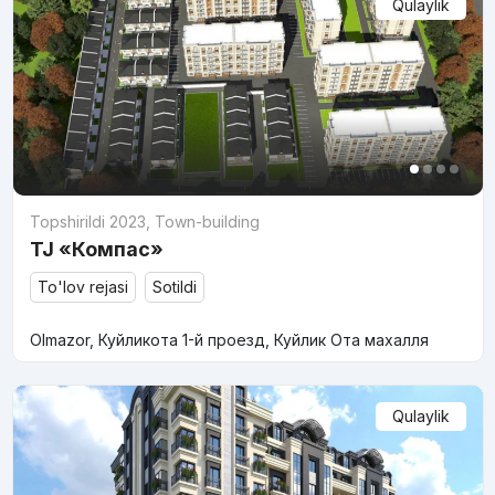
Qulaylik
Topshirildi 2023
,
Town-building
TJ «Компас»
To'lov rejasi
Sotildi
Olmazor, Куйликота 1-й проезд, Куйлик Ота махалля
Qulaylik