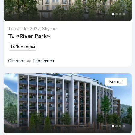
Topshirildi 2022
,
Skyline
TJ «River Park»
To'lov rejasi
Olmazor, ул Тараккиет
Biznes