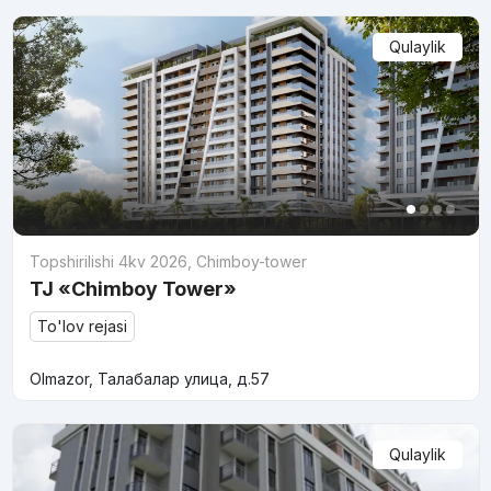
Qulaylik
Topshirilishi 4kv 2026
,
Chimboy-tower
TJ «Chimboy Tower»
To'lov rejasi
Olmazor, Талабалар улица, д.57
Qulaylik