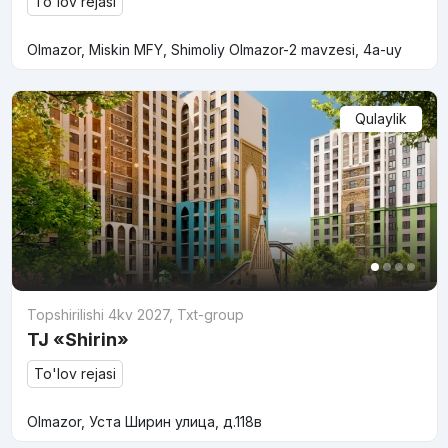
To'lov rejasi
Olmazor, Miskin MFY, Shimoliy Olmazor-2 mavzesi, 4a-uy
Qulaylik
Topshirilishi 4kv 2027
,
Txt-group
TJ «Shirin»
To'lov rejasi
Olmazor, Уста Ширин улица, д.118в