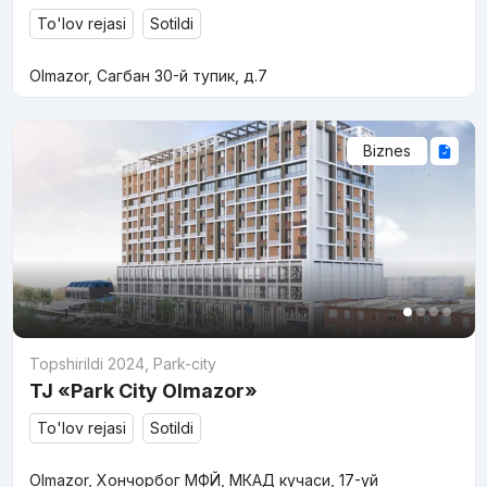
To'lov rejasi
Sotildi
Olmazor, Сагбан 30-й тупик, д.7
Biznes
Topshirildi 2024
,
Park-city
TJ «Park City Olmazor»
To'lov rejasi
Sotildi
Olmazor, Хончорбог МФЙ, МКАД кучаси, 17-уй