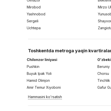
Olmazor
Bektemi
Mirobod
Mirzo U
Yashnobod
Yunuso
Sergeli
Shayxo
Uchtepa
Zangiot
Toshkentda metroga yaqin kvartirala
Chilonzor liniyasi
Oʻzbeki
Pushkin
Beruniy
Buyuk Ipak Yoli
Chorsu
Hamid Olimjon
Tinchlik
Amir Temur Xiyoboni
Gafur G
Hammasini ko'rsatish