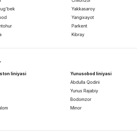
r
Chilonzor
lug'bek
Yakkasaroy
bod
Yangixayot
ntohur
Parkent
a
Kibray
r
ston liniyasi
Yunusobod liniyasi
Abdulla Qodirii
Yunus Rajabiy
Bodomzor
ulom
Minor