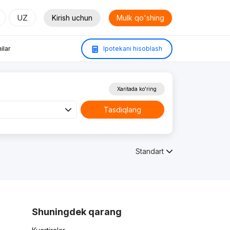
UZ
Kirish uchun
Mulk qo'shing
ilar
Ipotekani hisoblash
Xaritada ko'ring
Tasdiqlang
Standart
Shuningdek qarang