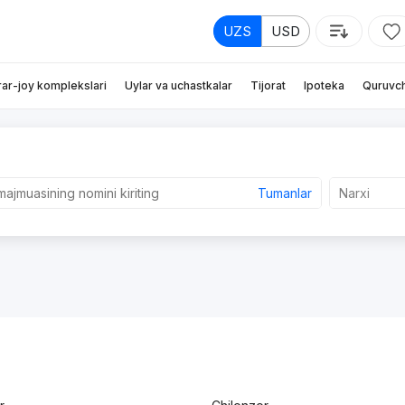
UZS
USD
rar-joy komplekslari
Uylar va uchastkalar
Tijorat
Ipoteka
Quruvch
Tumanlar
Narxi