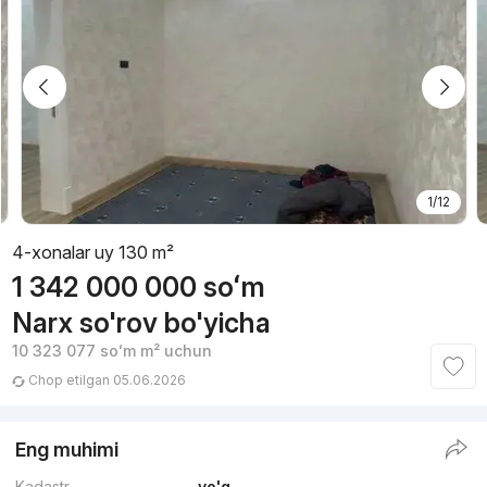
1/12
4-xonalar uy 130 m²
1 342 000 000
soʻm
Narx so'rov bo'yicha
10 323 077
soʻm
m² uchun
Chop etilgan 05.06.2026
Eng muhimi
Kadastr
yo'q