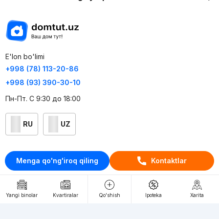
E'lon bo'limi
+998 (78) 113-20-86
+998 (93) 390-30-10
Пн-Пт. С 9:30 до 18:00
RU
UZ
Kontaktlar
Menga qo'ng'iroq qiling
Kontaktlar
loyiha haqida
Webnow © loyihasi
Yangi binolar
Kvartiralar
Qo'shish
Ipoteka
Xarita
Foydalanish shartlari