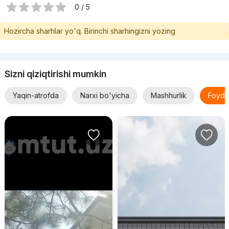
0 / 5
Hozircha sharhlar yo'q. Birinchi sharhingizni yozing
Sizni qiziqtirishi mumkin
Yaqin-atrofda
Narxi bo'yicha
Mashhurlik
Foyda