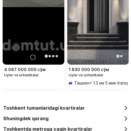
4 087 000 000
сўм
1 830 000 000
сўм
Uylar va uchastkalar
Uylar va uchastkalar
Ташкент
1.3 км 5 мин transp
Toshkent tumanlaridagi kvartiralar
Shuningdek qarang
Toshkentda metroga yaqin kvartiralar