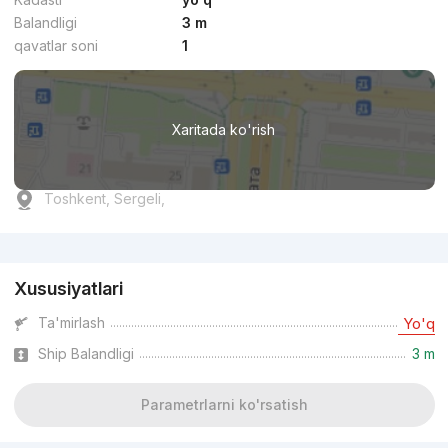
Balandligi
3 m
qavatlar soni
1
Xaritada ko'rish
Toshkent, Sergeli,
Reklama
Xususiyatlari
Ta'mirlash
Yo'q
Ship Balandligi
3 m
Parametrlarni ko'rsatish