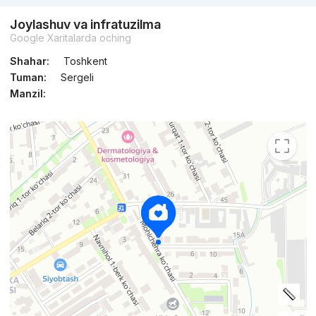
Joylashuv va infratuzilma
Google Xaritalarda oching
Shahar:
Toshkent
Tuman:
Sergeli
Manzil: