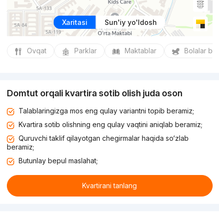
Xaritasi
Sun'iy yo'ldosh
Ovqat
Parklar
Maktablar
Bolalar bo
Domtut orqali kvartira sotib olish juda oson
Talablaringizga mos eng qulay variantni topib beramiz;
Kvartira sotib olishning eng qulay vaqtini aniqlab beramiz;
Quruvchi taklif qilayotgan chegirmalar haqida so‘zlab
beramiz;
Butunlay bepul maslahat;
Kvartirani tanlang