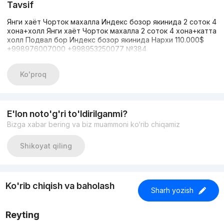
Tavsif
Янги хаёт Чорток махалла Индекс бозор якинида 2 соток 4
хона+холл Янги хаёт Чорток махалла 2 соток 4 хона+катта
холл Подвал бор Индекс бозор якинида Нархи 110.000$
+998976007000 +998953250077 №384
Ko'proq
E'lon noto'g'ri to'ldirilganmi?
Bizga xabar bering va biz muammoni ko‘rib chiqamiz
Shikoyat qiling
Ko'rib chiqish va baholash
Sharh yozish
Reyting