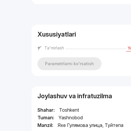
Reklama
Xususiyatlari
Ta'mirlash
Y
Parametrlarni ko'rsatish
Joylashuv va infratuzilma
Shahar:
Toshkent
Tuman:
Yashnobod
Manzil:
Яхе Гулямова улица, Туйтепа