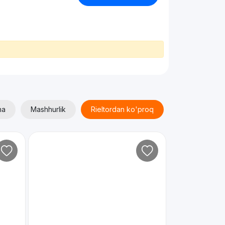
ha
Mashhurlik
Rieltordan ko'proq