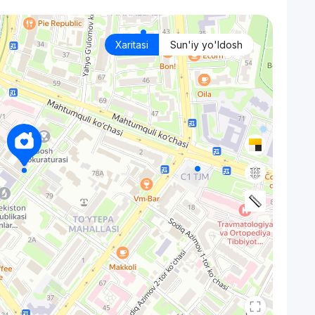
Xaritasi
Sun'iy yo'ldosh