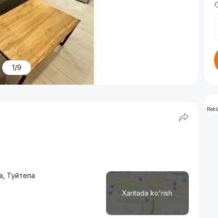
1/9
Rek
а, Туйтепа
Xaritada ko'rish