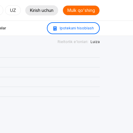
UZ
Kirish uchun
Mulk qo'shing
ilar
Ipotekani hisoblash
Rieltorlik e'lonlari:
Luiza