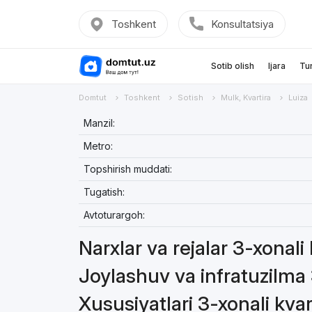
Toshkent
Konsultatsiya
Sotib olish
Ijara
Tu
Domtut
Toshkent
Sotish
Mulk, Kvartira
Luiza
Manzil:
Metro:
Topshirish muddati:
Tugatish:
Avtoturargoh:
Narxlar va rejalar 3-xonali
Joylashuv va infratuzilma 
Xususiyatlari 3-xonali kvar