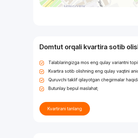
Domtut orqali kvartira sotib oli
Talablaringizga mos eng qulay variantni top
Kvartira sotib olishning eng qulay vaqtini an
Quruvchi taklif qilayotgan chegirmalar haqid
Butunlay bepul maslahat;
Kvartirani tanlang