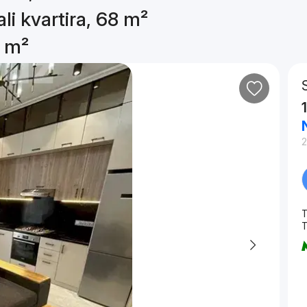
li kvartira, 68 m²
8 m²
2
T