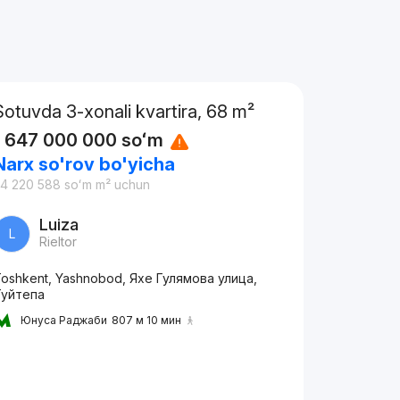
Sotuvda 3-xonali kvartira, 68 m²
1 647 000 000
soʻm
Narx so'rov bo'yicha
4 220 588
soʻm
m² uchun
Luiza
L
Rieltor
oshkent, Yashnobod, Яхе Гулямова улица,
Туйтепа
Юнуса Раджаби
807 м 10 мин