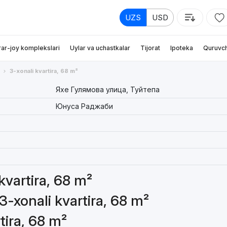
UZS
USD
rar-joy komplekslari
Uylar va uchastkalar
Tijorat
Ipoteka
Quruvch
3-xonali kvartira, 68 m²
Яхе Гулямова улица, Туйтепа
Юнуса Раджаби
 kvartira, 68 m²
3-xonali kvartira, 68 m²
tira, 68 m²