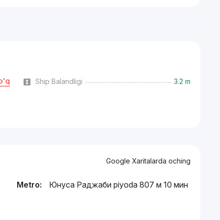
o'q
Ship Balandligi
3.2 m
Google Xaritalarda oching
Metro:
Юнуса Раджаби piyoda 807 м 10 мин