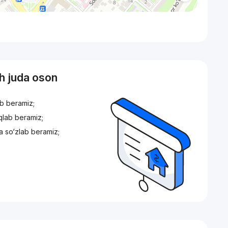
sh juda oson
ib beramiz;
iqlab beramiz;
a so‘zlab beramiz;