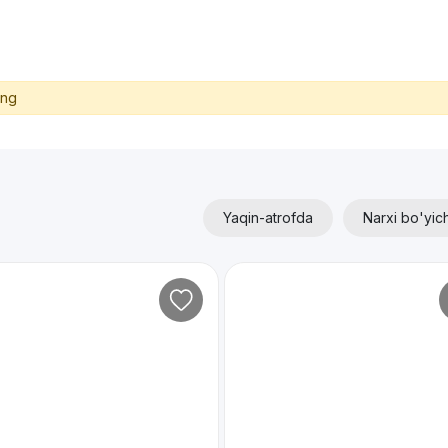
ing
Yaqin-atrofda
Narxi bo'yic