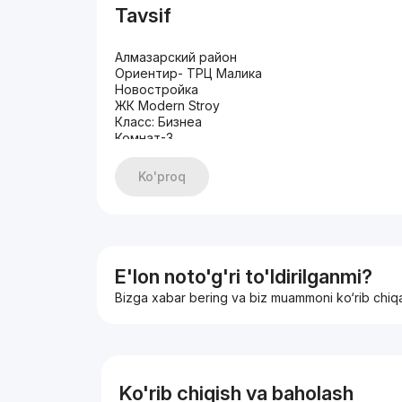
Tavsif
Алмазарский район
Ориентир- ТРЦ Малика
Новостройка
ЖК Modern Stroy
Класс: Бизнеа
Комнат-3
Этаж-6
Этажность-12
Ko'proq
Площадь-68 кВ.м + балкон 15 кВ.м
Состояние-качественный ремонт
С мебелью и техникой Bosch
Проживает арендатор, платит 1000$
Цена-135 000$
+998909908883
E'lon noto'g'ri to'ldirilganmi?
Bizga xabar bering va biz muammoni ko‘rib chiq
Ko'rib chiqish va baholash