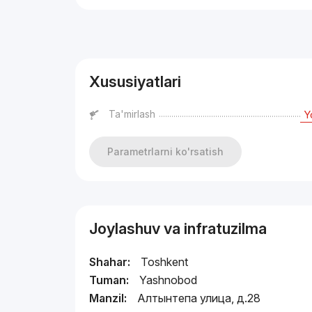
Reklama
Xususiyatlari
Ta'mirlash
Y
Parametrlarni ko'rsatish
Joylashuv va infratuzilma
Shahar:
Toshkent
Tuman:
Yashnobod
Manzil:
Алтынтепа улица, д.28