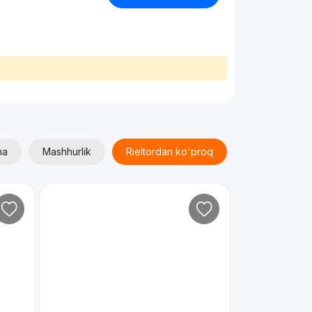
ha
Mashhurlik
Rieltordan ko'proq