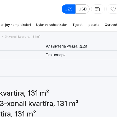
UZS
USD
rar-joy komplekslari
Uylar va uchastkalar
Tijorat
Ipoteka
Quruvch
3-xonali kvartira, 131 m²
Алтынтепа улица, д.28
Технопарк
kvartira, 131 m²
3-xonali kvartira, 131 m²
tira, 131 m²