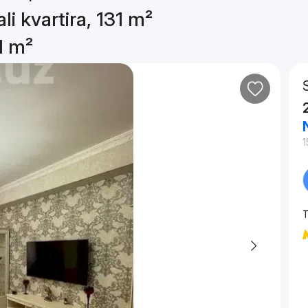
li kvartira, 131 m²
1 m²
1
T