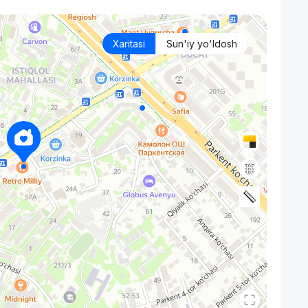
Xaritasi
Sun'iy yo'ldosh