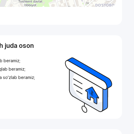
sh juda oson
ib beramiz;
iqlab beramiz;
a so‘zlab beramiz;