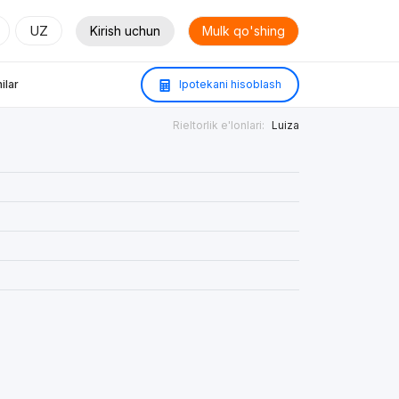
UZ
Kirish uchun
Mulk qo'shing
ilar
Ipotekani hisoblash
Rieltorlik e'lonlari:
Luiza