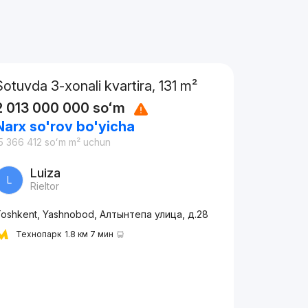
Sotuvda 3-xonali kvartira, 131 m²
2 013 000 000
soʻm
Narx so'rov bo'yicha
5 366 412
soʻm
m² uchun
Luiza
L
Rieltor
oshkent, Yashnobod, Алтынтепа улица, д.28
Технопарк
1.8 км 7 мин