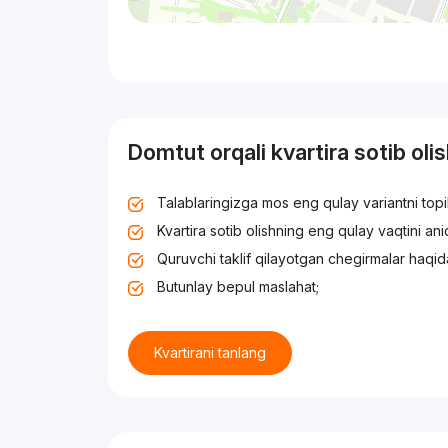
Domtut orqali kvartira sotib oli
Talablaringizga mos eng qulay variantni top
Kvartira sotib olishning eng qulay vaqtini an
Quruvchi taklif qilayotgan chegirmalar haqid
Butunlay bepul maslahat;
Kvartirani tanlang