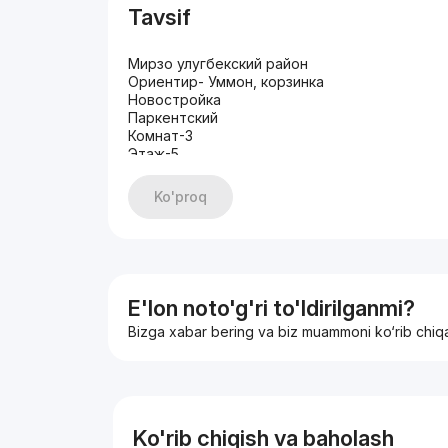
Tavsif
Мирзо улугбекский район
Ориентир- Уммон, корзинка
Новостройка
Паркентский
Комнат-3
Этаж-5
Этажность-8
Площадь-131 кв.м
Ko'proq
Состояние-качественный ремонт
С мебелью и техникой
2 санузла
Цена-165 000$
+998909908883
E'lon noto'g'ri to'ldirilganmi?
Bizga xabar bering va biz muammoni ko‘rib chiq
Ko'rib chiqish va baholash