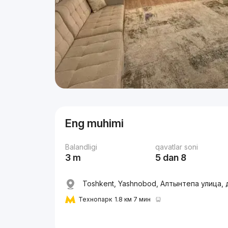
Eng muhimi
Balandligi
qavatlar soni
3 m
5 dan 8
Toshkent, Yashnobod, Алтынтепа улица, 
Технопарк
1.8 км 7 мин