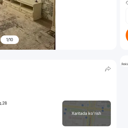
1/10
Rek
д.28
Xaritada ko'rish