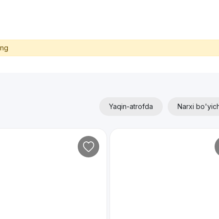
ing
Yaqin-atrofda
Narxi bo'yic