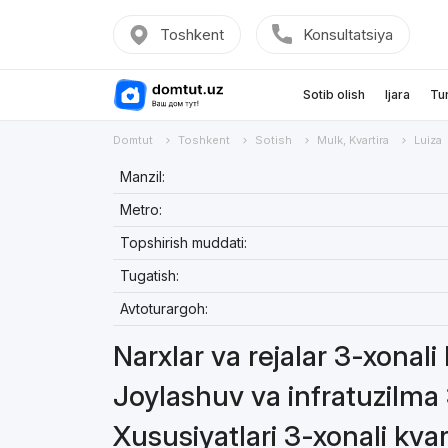
Toshkent
Konsultatsiya
Sotib olish
Ijara
Tu
Domtut
Toshkent
Sotish
Mulk, Kvartira
Luiza
Manzil:
Metro:
Topshirish muddati:
Tugatish:
Avtoturargoh:
Narxlar va rejalar 3-xonali 
Joylashuv va infratuzilma 
Xususiyatlari 3-xonali kvar