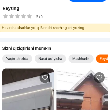
Reyting
0 / 5
Hozircha sharhlar yo'q. Birinchi sharhingizni yozing
Sizni qiziqtirishi mumkin
Yaqin-atrofda
Narxi bo'yicha
Mashhurlik
Foyda