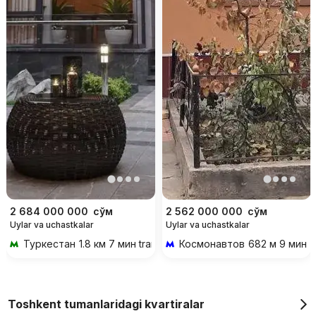
2 684 000 000
сўм
2 562 000 000
сўм
Uylar va uchastkalar
Uylar va uchastkalar
Туркестан
1.8 км 7 мин transportda
Космонавтов
682 м 9 мин p
Toshkent tumanlaridagi kvartiralar