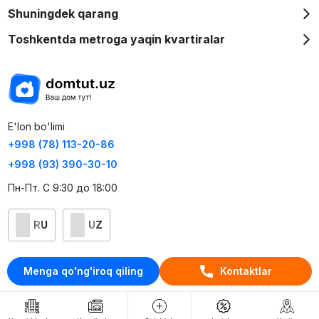
Shuningdek qarang
Toshkentda metroga yaqin kvartiralar
E'lon bo'limi
+998 (78) 113-20-86
+998 (93) 390-30-10
Пн-Пт. С 9:30 до 18:00
RU
UZ
Kontaktlar
Menga qo'ng'iroq qiling
Kontaktlar
loyiha haqida
Webnow © loyihasi