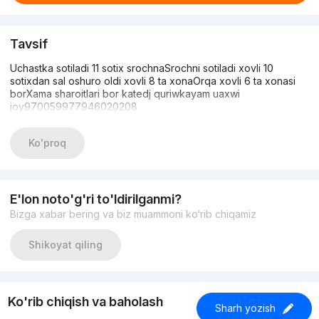
Tavsif
Uchastka sotiladi 11 sotix srochnaSrochni sotiladi xovli 10
sotixdan sal oshuro oldi xovli 8 ta xonaOrqa xovli 6 ta xonasi
borXama sharoitlari bor katedj quriwkayam uaxwi
joy970059977946020208
Ko'proq
E'lon noto'g'ri to'ldirilganmi?
Bizga xabar bering va biz muammoni ko‘rib chiqamiz
Shikoyat qiling
Ko'rib chiqish va baholash
Sharh yozish