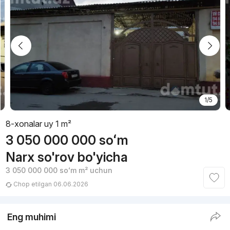
1/5
8-xonalar uy 1 m²
3 050 000 000
soʻm
Narx so'rov bo'yicha
3 050 000 000
soʻm
m² uchun
Chop etilgan 06.06.2026
Eng muhimi