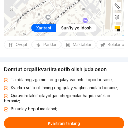
Xaritasi
Sun'iy yo'ldosh
Ovqat
Parklar
Maktablar
Bolalar bo
Domtut orqali kvartira sotib olish juda oson
Talablaringizga mos eng qulay variantni topib beramiz;
Kvartira sotib olishning eng qulay vaqtini aniqlab beramiz;
Quruvchi taklif qilayotgan chegirmalar haqida so‘zlab
beramiz;
Butunlay bepul maslahat;
Kvartirani tanlang