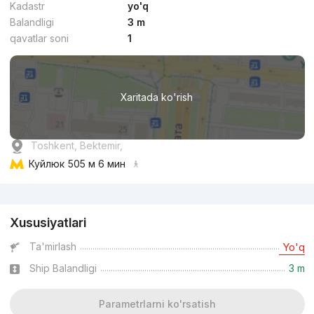
Kadastr
yo'q
Balandligi
3 m
qavatlar soni
1
Xaritada ko'rish
Toshkent, Bektemir,
Куйлюк
505 м 6 мин
Reklama
Xususiyatlari
Ta'mirlash
Yo'q
Ship Balandligi
3 m
Parametrlarni ko'rsatish