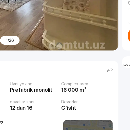
1/26
Rek
Uyni yozing
Complex area
Prefabrik monolit
18 000 m²
qavatlar soni
Devorlar
12 dan 16
G'isht
/2