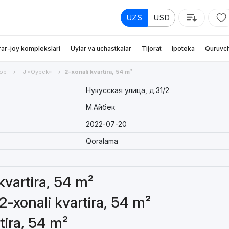
UZS
USD
rar-joy komplekslari
Uylar va uchastkalar
Tijorat
Ipoteka
Quruvch
ор
TJ «Oybek»
2-xonali kvartira, 54 m²
Нукусская улица, д.31/2
М.Айбек
2022-07-20
Qoralama
 kvartira, 54 m²
2-xonali kvartira, 54 m²
tira, 54 m²