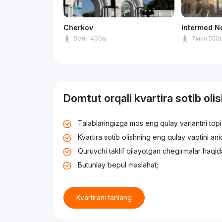
Cherkov
Intermed N
5мин 400м
7мин 550
Domtut orqali kvartira sotib oli
Talablaringizga mos eng qulay variantni top
Kvartira sotib olishning eng qulay vaqtini an
Quruvchi taklif qilayotgan chegirmalar haqid
Butunlay bepul maslahat;
Kvartirani tanlang