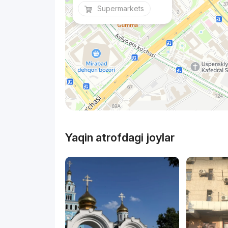
Supermarkets
Yaqin atrofdagi joylar