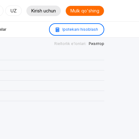
UZ
Kirish uchun
Mulk qo'shing
ilar
Ipotekani hisoblash
Rieltorlik e'lonlari:
Риэлтор