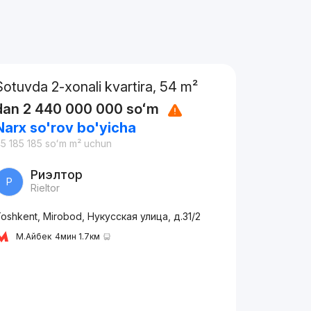
Sotuvda 2-xonali kvartira, 54 m²
dan
2 440 000 000
soʻm
Narx so'rov bo'yicha
5 185 185
soʻm
m² uchun
Риэлтор
Р
Rieltor
oshkent, Mirobod, Нукусская улица, д.31/2
М.Айбек
4мин 1.7км