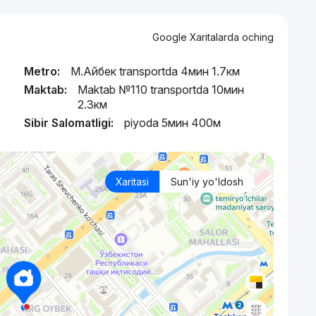
Google Xaritalarda oching
Metro:
М.Айбек transportda 4мин 1.7км
Maktab:
Maktab №110 transportda 10мин
2.3км
Sibir Salomatligi:
piyoda 5мин 400м
Xaritasi
Sun'iy yo'ldosh