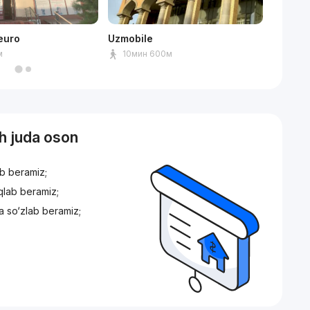
euro
Uzmobile
Savdog
м
10мин 600м
7мин
sh juda oson
ib beramiz;
iqlab beramiz;
a so‘zlab beramiz;