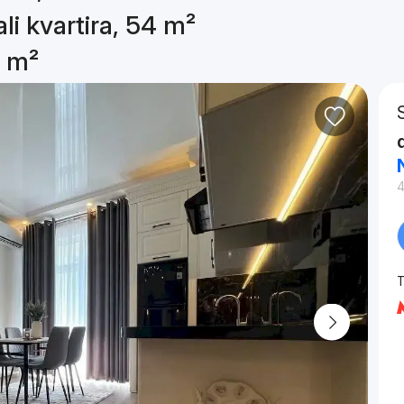
li kvartira, 54 m²
4 m²
4
T