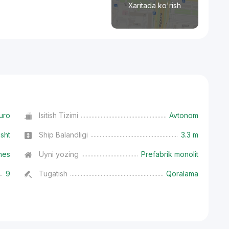
Xaritada ko'rish
uro
Isitish Tizimi
Avtonom
isht
Ship Balandligi
3.3 m
nes
Uyni yozing
Prefabrik monolit
9
Tugatish
Qoralama