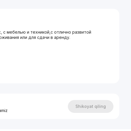
, с мебелью и техникой,с отлично развитой
живания или для сдачи в аренду.
м 24/7
Shikoyat qiling
amiz
ороду.
тиру