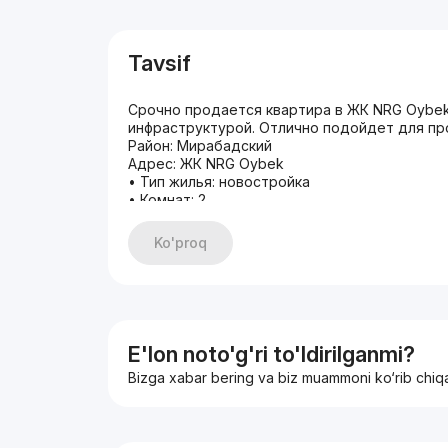
Tavsif
Срочно продается квартира в ЖК NRG Oybek
инфраструктурой. Отлично подойдет для про
Район: Мирабадский
Адрес: ЖК NRG Oybek
• Тип жилья: новостройка
• Комнат: 2
• Площадь: 54m2
• Этаж: 12
Ko'proq
• Этажность: 16
• Состояние: евроремонт
• Цена: 200000 у.е. торг
(+)998.90.124.81.08
Если не подняли трубку напишите в Телегра
С уважением Алина.
E'lon noto'g'ri to'ldirilganmi?
t.me/legacy_alinas
Bizga xabar bering va biz muammoni ko‘rib chiq
Имеется также другие варианты по всему г
Перейдите по ссылке и выберите свою квар
t.me/legacyrealestate
Компания "LEGACY REAL ESTATE"