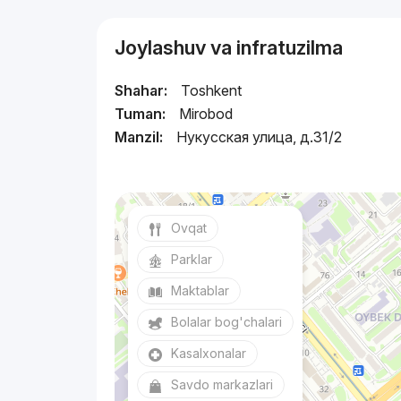
Joylashuv va infratuzilma
Shahar:
Toshkent
Tuman:
Mirobod
Manzil:
Нукусская улица, д.31/2
Ovqat
Parklar
Maktablar
Bolalar bog'chalari
Kasalxonalar
Savdo markazlari