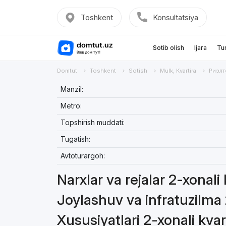
Toshkent
Konsultatsiya
Sotib olish
Ijara
Tu
Domtut
Toshkent
Sotish
Mulk, Kvartira
Риэлт
Manzil:
Metro:
Topshirish muddati:
Tugatish:
Avtoturargoh:
Narxlar va rejalar 2-xonali
Joylashuv va infratuzilma 
Xususiyatlari 2-xonali kvar