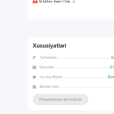
М.Айбек
4мин 1.7км
Reklama
Xususiyatlari
Ta'mirlash
E
Devorlar
G'
Uy-Joy Klassi
Biz
Binolar soni
Parametrlarni ko'rsatish