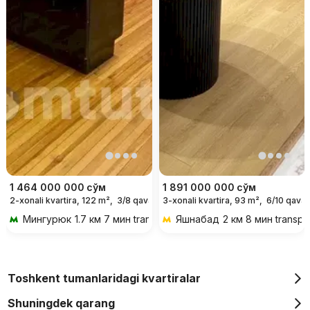
1 464 000 000
сўм
1 891 000 000
сўм
2-xonali kvartira, 122 m²,
3/8 qavat
3-xonali kvartira, 93 m²,
6/10 qavat
Мингурюк
1.7 км 7 мин transportda
Яшнабад
2 км 8 мин transpo
Toshkent tumanlaridagi kvartiralar
Shuningdek qarang