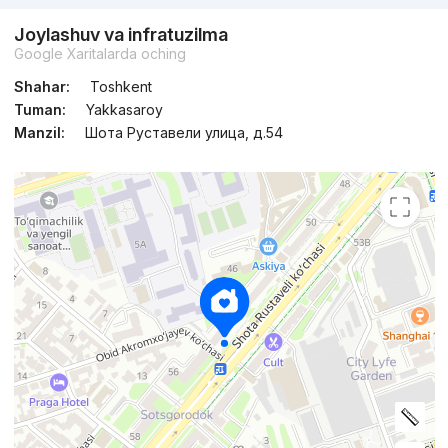
Joylashuv va infratuzilma
Google Xaritalarda oching
Shahar:
Toshkent
Tuman:
Yakkasaroy
Manzil:
Шота Руставели улица, д.54