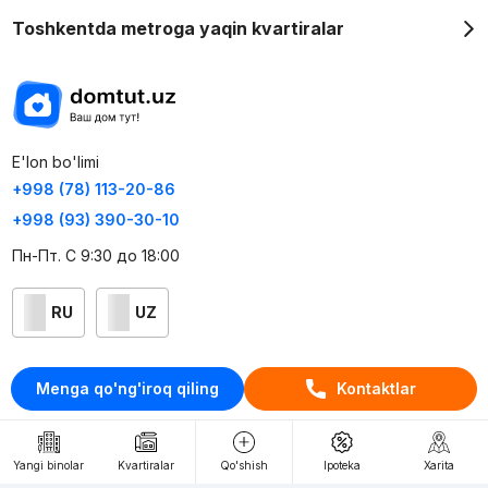
Toshkentda metroga yaqin kvartiralar
E'lon bo'limi
+998 (78) 113-20-86
+998 (93) 390-30-10
Пн-Пт. С 9:30 до 18:00
RU
UZ
Kontaktlar
Menga qo'ng'iroq qiling
Kontaktlar
loyiha haqida
Webnow © loyihasi
Yangi binolar
Kvartiralar
Qo'shish
Ipoteka
Xarita