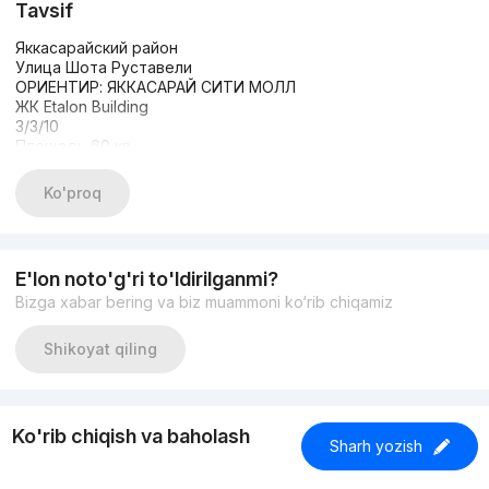
Tavsif
Яккасарайский район
Улица Шота Руставели
ОРИЕНТИР: ЯККАСАРАЙ СИТИ МОЛЛ
ЖК Etalon Building
3/3/10
Площадь 60 кв
Арендатор за 750$
Цена 110.000$ Торг
Ko'proq
E'lon noto'g'ri to'ldirilganmi?
Bizga xabar bering va biz muammoni ko‘rib chiqamiz
Shikoyat qiling
Ko'rib chiqish va baholash
Sharh yozish