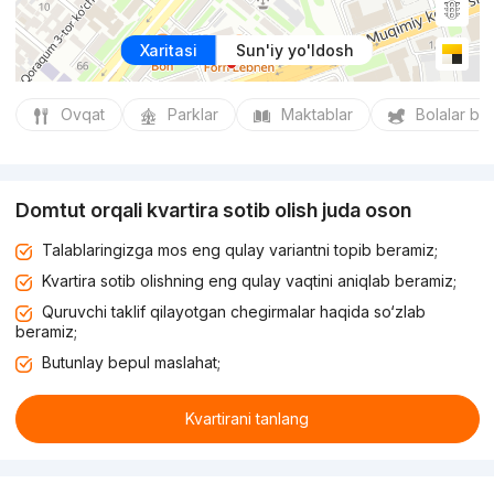
Xaritasi
Sun'iy yo'ldosh
Ovqat
Parklar
Maktablar
Bolalar bo
Domtut orqali kvartira sotib olish juda oson
Talablaringizga mos eng qulay variantni topib beramiz;
Kvartira sotib olishning eng qulay vaqtini aniqlab beramiz;
Quruvchi taklif qilayotgan chegirmalar haqida so‘zlab
beramiz;
Butunlay bepul maslahat;
Kvartirani tanlang