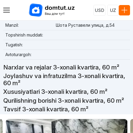
USD
UZ
Manzil:
Шота Руставели улица, д.54
Topshirish muddati:
Tugatish:
Avtoturargoh:
Narxlar va rejalar 3-xonali kvartira, 60 m²
Joylashuv va infratuzilma 3-xonali kvartira,
60 m²
Xususiyatlari 3-xonali kvartira, 60 m²
Qurilishning borishi 3-xonali kvartira, 60 m²
Tavsif 3-xonali kvartira, 60 m²