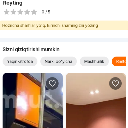
Reyting
0 / 5
Hozircha sharhlar yo'q. Birinchi sharhingizni yozing
Sizni qiziqtirishi mumkin
Yaqin-atrofda
Narxi bo'yicha
Mashhurlik
Rielt