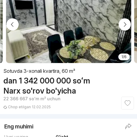
1/6
Sotuvda 3-xonali kvartira, 60 m²
dan
1 342 000 000
soʻm
Narx so'rov bo'yicha
22 366 667
soʻm
m² uchun
Chop etilgan 12.02.2025
Eng muhimi
Uyni yozing
G'isht