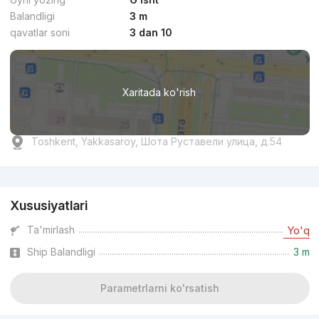
Balandligi
3 m
qavatlar soni
3 dan 10
Xaritada ko'rish
Toshkent, Yakkasaroy, Шота Руставели улица, д.54
Reklama
Xususiyatlari
Ta'mirlash
Yo'q
Ship Balandligi
3 m
Parametrlarni ko'rsatish