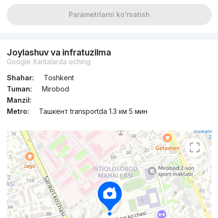
Parametrlarni ko'rsatish
Joylashuv va infratuzilma
Google Xaritalarda oching
Shahar:
Toshkent
Tuman:
Mirobod
Manzil:
Metro:
Ташкент transportda 1.3 км 5 мин