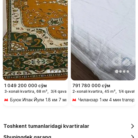
1 049 200 000
сўм
791 780 000
сўм
3-xonali kvartira, 68 m²,
3/4 qavat
2-xonali kvartira, 45 m²,
1/4 qavat
Буюк Ипак Йули
1.8 км 7 мин transportda
Чиланзар
1 км 4 мин transpo
Toshkent tumanlaridagi kvartiralar
Shuningdek qarang