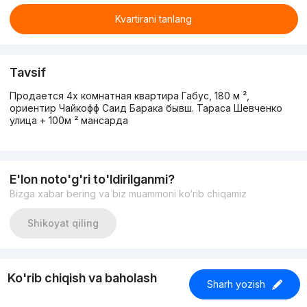
Kvartirani tanlang
Tavsif
Продается 4х комнатная квартира Габус, 180 м ²,
ориентир Чайкофф Саид Барака бывш. Тараса Шевченко
улица + 100м ² мансарда
E'lon noto'g'ri to'ldirilganmi?
Bizga xabar bering va biz muammoni ko‘rib chiqamiz
Shikoyat qiling
Ko'rib chiqish va baholash
Sharh yozish