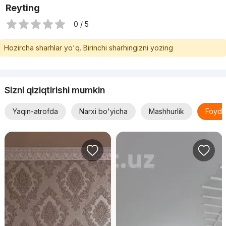
Reyting
0 / 5
Hozircha sharhlar yo'q. Birinchi sharhingizni yozing
Sizni qiziqtirishi mumkin
Yaqin-atrofda
Narxi bo'yicha
Mashhurlik
Foyda