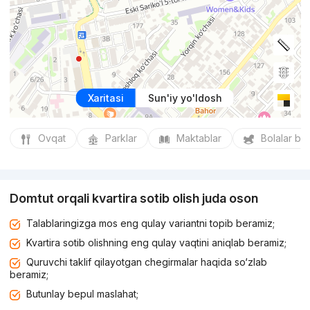
Xaritasi
Sun'iy yo'ldosh
Ovqat
Parklar
Maktablar
Bolalar bo
Domtut orqali kvartira sotib olish juda oson
Talablaringizga mos eng qulay variantni topib beramiz;
Kvartira sotib olishning eng qulay vaqtini aniqlab beramiz;
Quruvchi taklif qilayotgan chegirmalar haqida so‘zlab
beramiz;
Butunlay bepul maslahat;