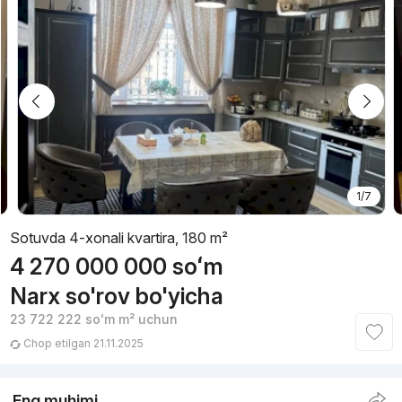
1/7
Sotuvda 4-xonali kvartira, 180 m²
4 270 000 000
soʻm
Narx so'rov bo'yicha
23 722 222
soʻm
m² uchun
Chop etilgan 21.11.2025
Eng muhimi