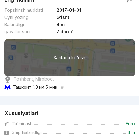
Topshirish muddati
2017-01-01
Uyni yozing
G'isht
Balandligi
4 m
qavatlar soni
7 dan 7
Xaritada ko'rish
Toshkent, Mirobod,
Ташкент
1.3 км 5 мин
Reklama
Xususiyatlari
Ta'mirlash
Euro
Ship Balandligi
4 m