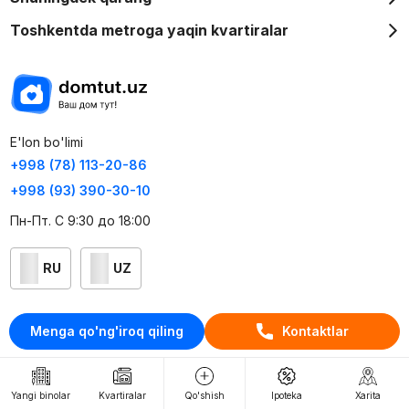
Toshkentda metroga yaqin kvartiralar
E'lon bo'limi
+998 (78) 113-20-86
+998 (93) 390-30-10
Пн-Пт. С 9:30 до 18:00
RU
UZ
Kontaktlar
Menga qo'ng'iroq qiling
Kontaktlar
loyiha haqida
Webnow © loyihasi
Yangi binolar
Kvartiralar
Qo'shish
Ipoteka
Xarita