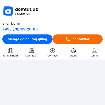
E'lon bo'limi
+998 (78) 113-20-86
+998 (93) 390-30-10
Menga qo'ng'iroq qiling
Kontaktlar
Пн-Пт. С 9:30 до 18:00
RU
UZ
Yangi binolar
Kvartiralar
Qo'shish
Ipoteka
Xarita
Kontaktlar
loyiha haqida
Webnow © loyihasi
Foydalanish shartlari
Maxfiylik siyosati