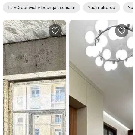
TJ «Greenwich» boshqa sxemalar
Yaqin-atrofda
Nar