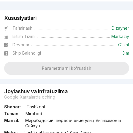
Reklama
Xususiyatlari
Ta'mirlash
Dizayner
Isitish Tizimi
Markaziy
Devorlar
G'isht
Ship Balandligi
3 m
Parametrlarni ko'rsatish
Joylashuv va infratuzilma
Google Xaritalarda oching
Shahar:
Toshkent
Tuman:
Mirobod
Manzil:
Мирабадский, пересечение улиц Янгизамон и
Сайхун
Metro:
Toshkent transportda 1.8 км 7 мин