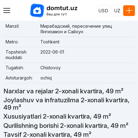
USD
UZ
Manzil:
Мирабадский, пересечение улиц
Янгизамон и Сайхун
Metro:
Toshkent
Topshirish
2022-06-01
muddati:
Tugatish:
Chistovoy
Avtoturargoh:
ochiq
Narxlar va rejalar 2-xonali kvartira, 49 m²
Joylashuv va infratuzilma 2-xonali kvartira,
49 m²
Xususiyatlari 2-xonali kvartira, 49 m²
Qurilishning borishi 2-xonali kvartira, 49 m²
Tavsif 2-xonali kvartira, 49 m²