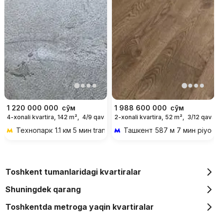
1 220 000 000
сўм
1 988 600 000
сўм
4-xonali kvartira, 142 m²,
4/9 qavat
2-xonali kvartira, 52 m²,
3/12 qavat
Технопарк
1.1 км 5 мин transportda
Ташкент
587 м 7 мин piyod
Toshkent tumanlaridagi kvartiralar
Shuningdek qarang
Toshkentda metroga yaqin kvartiralar