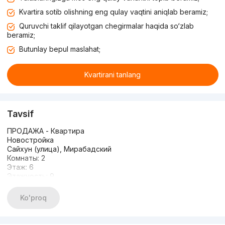
Kvartira sotib olishning eng qulay vaqtini aniqlab beramiz;
Quruvchi taklif qilayotgan chegirmalar haqida so‘zlab
beramiz;
Butunlay bepul maslahat;
Kvartirani tanlang
Tavsif
ПРОДAЖA - Квартира
Новостройка
Сайхун (улица), Мирабадский
Комнаты: 2
Этаж: 6
Этажность: 9
Площадь: 49 кв. м
Цена: 75000 y.e. (продажа)
Ko'proq
Продается новостройка Greenwich:
Продаётся квартира в новостройке
ЖК Greenwich Британский квартал