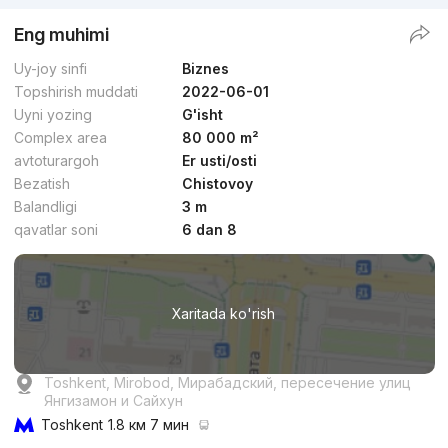
Eng muhimi
Uy-joy sinfi
Biznes
Topshirish muddati
2022-06-01
Uyni yozing
G'isht
Complex area
80 000 m²
avtoturargoh
Er usti/osti
Bezatish
Chistovoy
Balandligi
3 m
qavatlar soni
6 dan 8
Xaritada ko'rish
Toshkent, Mirobod, Мирабадский, пересечение улиц
Янгизамон и Сайхун
Toshkent
1.8 км 7 мин