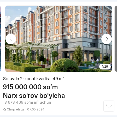
1/29
Sotuvda 2-xonali kvartira, 49 m²
915 000 000
soʻm
Narx so'rov bo'yicha
18 673 469
soʻm
m² uchun
Chop etilgan 07.05.2024