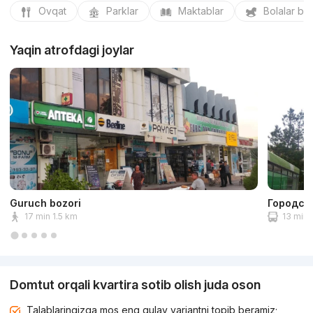
Ovqat
Parklar
Maktablar
Bolalar bo
Yaqin atrofdagi joylar
Guruch bozori
Городск
17 min 1.5 km
13 min 
Domtut orqali kvartira sotib olish juda oson
Talablaringizga mos eng qulay variantni topib beramiz;