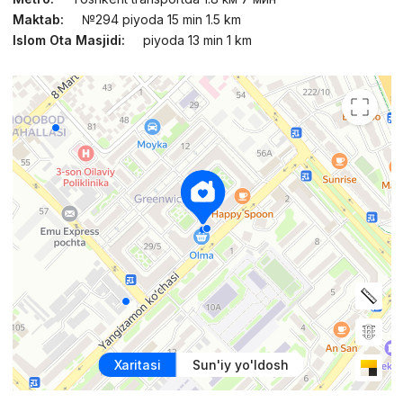
Maktab:
№294 piyoda 15 min 1.5 km
Islom Ota Masjidi:
piyoda 13 min 1 km
Xaritasi
Sun'iy yo'ldosh