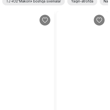
TJ «Oz'Makon» boshqa sxemalar
Yaqin-atrofda
Nar