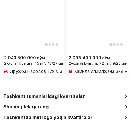
2 043 500 000
сўм
2 098 400 000
сўм
2-xonali kvartira, 45 m²,
16/27 qavat
2-xonali kvartira, 72 m²,
9/25 qava
Дружба Народов
229 м 3 мин piyoda
Хамида Алимджана
378 м 5
Toshkent tumanlaridagi kvartiralar
Shuningdek qarang
Toshkentda metroga yaqin kvartiralar