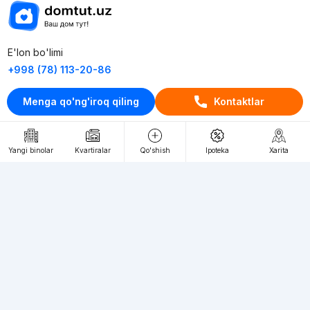
E'lon bo'limi
+998 (78) 113-20-86
+998 (93) 390-30-10
Menga qo'ng'iroq qiling
Kontaktlar
Пн-Пт. С 9:30 до 18:00
RU
UZ
Yangi binolar
Kvartiralar
Qo'shish
Ipoteka
Xarita
Kontaktlar
loyiha haqida
Webnow © loyihasi
Foydalanish shartlari
Maxfiylik siyosati