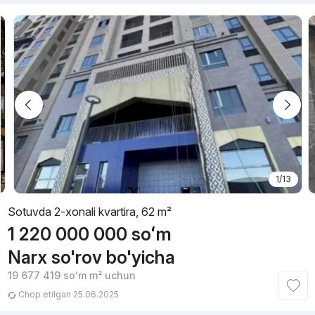
1/13
Sotuvda 2-xonali kvartira, 62 m²
1 220 000 000
soʻm
Narx so'rov bo'yicha
19 677 419
soʻm
m² uchun
Chop etilgan 25.06.2025