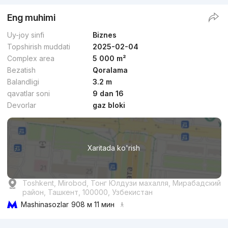
Eng muhimi
Uy-joy sinfi
Biznes
Topshirish muddati
2025-02-04
Complex area
5 000 m²
Bezatish
Qoralama
Balandligi
3.2 m
qavatlar soni
9 dan 16
Devorlar
gaz bloki
Xaritada ko'rish
Toshkent, Mirobod, Тонг Юлдузи махалля, Мирабадский
район, Ташкент, 100000, Узбекистан
Mashinasozlar
908 м 11 мин
Reklama