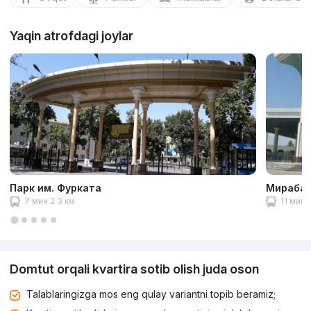
Yaqin atrofdagi joylar
Парк им. Фурката
Мирабад
7 мин 2.3 км
11 мин 
Domtut orqali kvartira sotib olish juda oson
Talablaringizga mos eng qulay variantni topib beramiz;