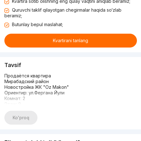
Kvartira sotib olishning eng qulay vaqtini aniqlab beramiz;
Quruvchi taklif qilayotgan chegirmalar haqida so‘zlab
beramiz;
Butunlay bepul maslahat;
Kvartirani tanlang
Tavsif
Продаётся квартира
Мирабадский район
Новостройка ЖК "Oz Makon"
Ориентир: ул.Фергана Йули
Комнат: 2
Этаж: 9
Этажность: 16
Площадь: 62 м2
Ko'proq
Состояние: черновая отделка
Цена: 100.000 у.е
+998507586606
Буду рада помочь Вам в поисках недвижимости!