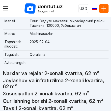
USD
Manzil:
Тонг Юлдузи махалля, Мирабадский район,
Ташкент, 100000, Узбекистан
Metro:
Mashinasozlar
Topshirish
2025-02-04
muddati:
Tugatish:
Qoralama
Avtoturargoh:
Narxlar va rejalar 2-xonali kvartira, 62 m²
Joylashuv va infratuzilma 2-xonali kvartira,
62 m²
Xususiyatlari 2-xonali kvartira, 62 m²
Qurilishning borishi 2-xonali kvartira, 62 m²
Tavsif 2-xonali kvartira, 62 m²