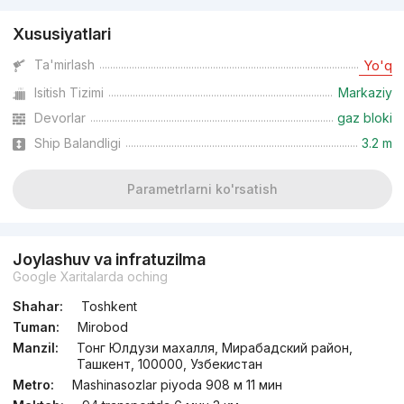
Xususiyatlari
Ta'mirlash
Yo'q
Isitish Tizimi
Markaziy
Devorlar
gaz bloki
Ship Balandligi
3.2 m
Parametrlarni ko'rsatish
Joylashuv va infratuzilma
Google Xaritalarda oching
Shahar:
Toshkent
Tuman:
Mirobod
Manzil:
Тонг Юлдузи махалля, Мирабадский район,
Ташкент, 100000, Узбекистан
Metro:
Mashinasozlar piyoda 908 м 11 мин