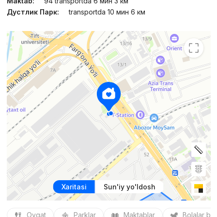
Maktab:
94 transportda 6 мин 3 км
Дустлик Парк:
transportda 10 мин 6 км
Xaritasi
Sun'iy yo'ldosh
Ovqat
Parklar
Maktablar
Bolalar bo