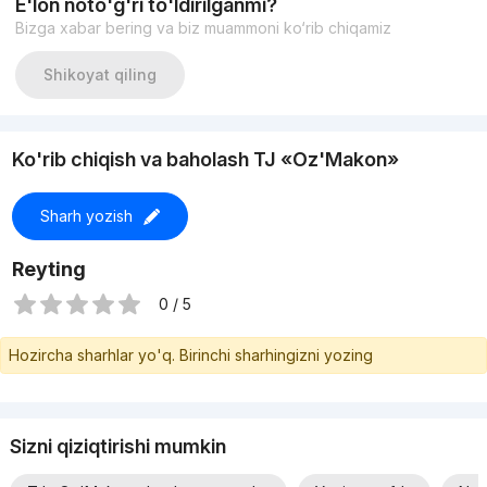
E'lon noto'g'ri to'ldirilganmi?
Будьте первыми в Вашей квартире!
Bizga xabar bering va biz muammoni ko‘rib chiqamiz
С Уважением Татьяна.
Shikoyat qiling
Ko'rib chiqish va baholash TJ «Oz'Makon»
Sharh yozish
Reyting
0 / 5
Hozircha sharhlar yo'q. Birinchi sharhingizni yozing
Sizni qiziqtirishi mumkin