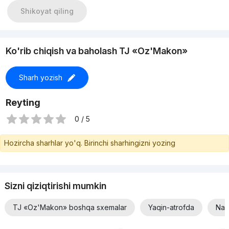
Shikoyat qiling
Ko'rib chiqish va baholash TJ «Oz'Makon»
Sharh yozish
Reyting
0 / 5
Hozircha sharhlar yo'q. Birinchi sharhingizni yozing
Sizni qiziqtirishi mumkin
TJ «Oz'Makon» boshqa sxemalar
Yaqin-atrofda
Nar