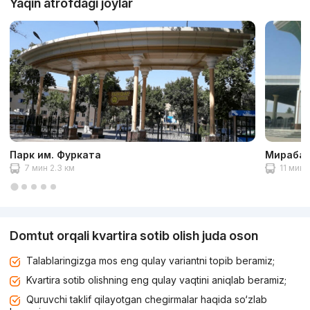
Yaqin atrofdagi joylar
Парк им. Фурката
Мирабад
7 мин 2.3 км
11 мин 
Domtut orqali kvartira sotib olish juda oson
Talablaringizga mos eng qulay variantni topib beramiz;
Kvartira sotib olishning eng qulay vaqtini aniqlab beramiz;
Quruvchi taklif qilayotgan chegirmalar haqida so‘zlab