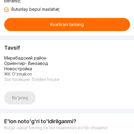
beramiz;
Butunlay bepul maslahat;
Kvartirani tanlang
Tavsif
Мирабадский район
Ориентир- Винзавод
Новостройка
ЖК O’zmakon
Застройщик: Golden house
Комнат-2 (1в2)
Этаж-3
Этажность-12
Ko'proq
Площадь-38 кв.м
Состояние-коробка
Цена-55 000$
https://t.me/apartments_tashkent
E'lon noto'g'ri to'ldirilganmi?
+998917878883
Bizga xabar bering va biz muammoni ko‘rib chiqamiz