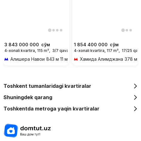
3 843 000 000
сўм
1 854 400 000
сўм
4-xonali kvartira, 115 m²,
3/7 qavat
4-xonali kvartira, 117 m²,
17/25 qav
Алишера Навои
843 м 11 мин piyoda
Хамида Алимджана
378 м 5
Toshkent tumanlaridagi kvartiralar
Shuningdek qarang
Toshkentda metroga yaqin kvartiralar