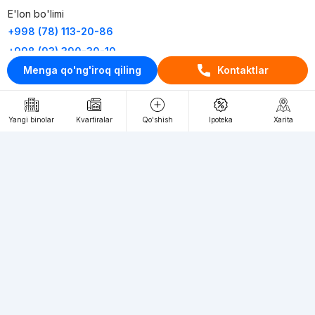
E'lon bo'limi
+998 (78) 113-20-86
+998 (93) 390-30-10
Menga qo'ng'iroq qiling
Kontaktlar
Пн-Пт. С 9:30 до 18:00
RU
UZ
Yangi binolar
Kvartiralar
Qo'shish
Ipoteka
Xarita
Kontaktlar
loyiha haqida
Webnow © loyihasi
Foydalanish shartlari
Maxfiylik siyosati
Ommaviy taklif