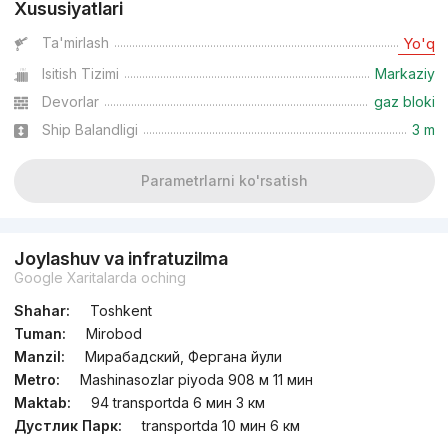
Xususiyatlari
Ta'mirlash
Yo'q
Isitish Tizimi
Markaziy
Devorlar
gaz bloki
Ship Balandligi
3 m
Parametrlarni ko'rsatish
Joylashuv va infratuzilma
Google Xaritalarda oching
Shahar:
Toshkent
Tuman:
Mirobod
Manzil:
Мирабадский, Фергана йули
Metro:
Mashinasozlar piyoda 908 м 11 мин
Maktab:
94 transportda 6 мин 3 км
Дустлик Парк:
transportda 10 мин 6 км