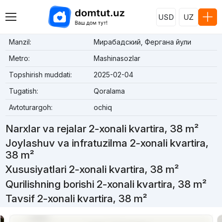
USD
UZ
Manzil:
Мирабадский, Фергана йули
Metro:
Mashinasozlar
Topshirish muddati:
2025-02-04
Tugatish:
Qoralama
Avtoturargoh:
ochiq
Narxlar va rejalar 2-xonali kvartira, 38 m²
Joylashuv va infratuzilma 2-xonali kvartira,
38 m²
Xususiyatlari 2-xonali kvartira, 38 m²
Qurilishning borishi 2-xonali kvartira, 38 m²
Tavsif 2-xonali kvartira, 38 m²