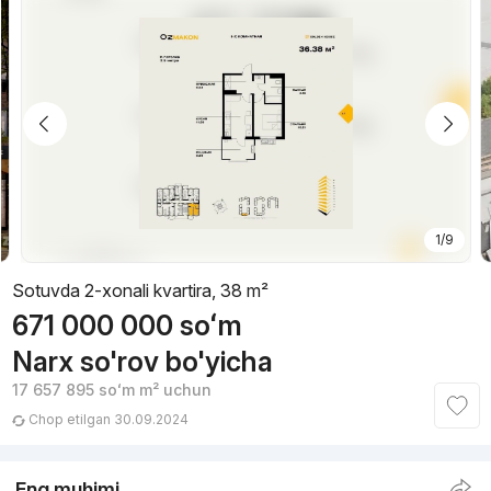
1/9
Sotuvda 2-xonali kvartira, 38 m²
671 000 000
soʻm
Narx so'rov bo'yicha
17 657 895
soʻm
m² uchun
Chop etilgan 30.09.2024
Eng muhimi