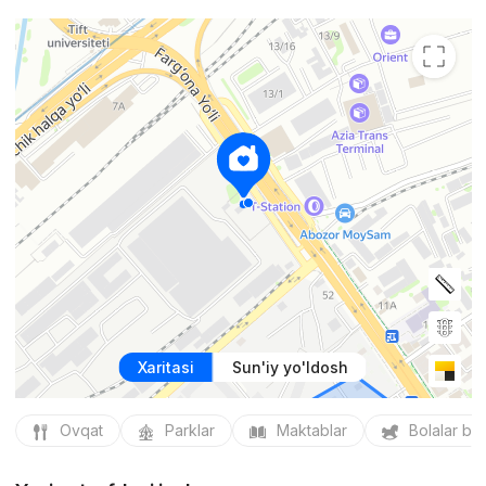
Xaritasi
Sun'iy yo'ldosh
Ovqat
Parklar
Maktablar
Bolalar bo