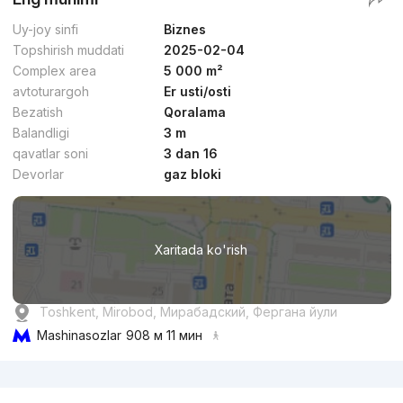
Uy-joy sinfi
Biznes
Topshirish muddati
2025-02-04
Complex area
5 000 m²
avtoturargoh
Er usti/osti
Bezatish
Qoralama
Balandligi
3 m
qavatlar soni
3 dan 16
Devorlar
gaz bloki
Xaritada ko'rish
Toshkent, Mirobod, Мирабадский, Фергана йули
Mashinasozlar
908 м 11 мин
Reklama