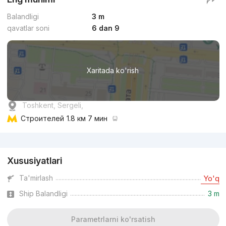
Balandligi
3 m
qavatlar soni
6 dan 9
Xaritada ko'rish
Toshkent, Sergeli,
Строителей
1.8 км 7 мин
Reklama
Xususiyatlari
Ta'mirlash
Yo'q
Ship Balandligi
3 m
Parametrlarni ko'rsatish