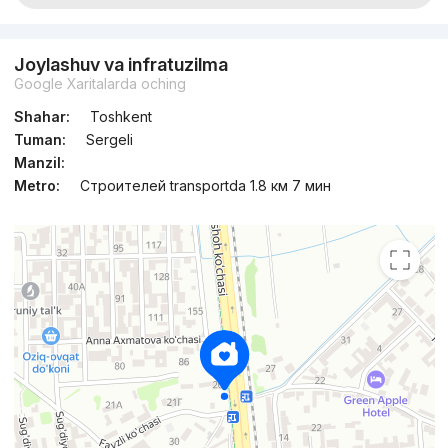
Joylashuv va infratuzilma
Google Xaritalarda oching
Shahar:
Toshkent
Tuman:
Sergeli
Manzil:
Metro:
Строителей transportda 1.8 км 7 мин