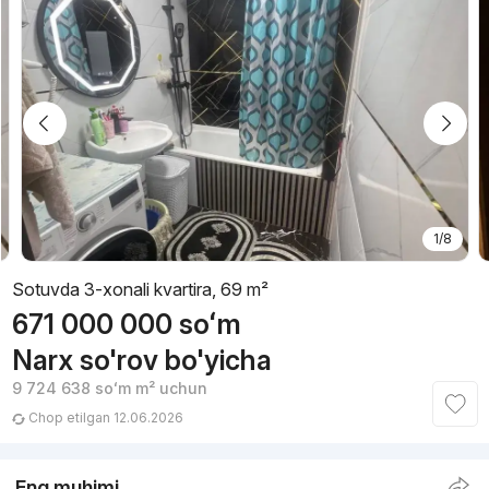
1/8
Sotuvda 3-xonali kvartira, 69 m²
671 000 000
soʻm
Narx so'rov bo'yicha
9 724 638
soʻm
m² uchun
Chop etilgan 12.06.2026
Eng muhimi