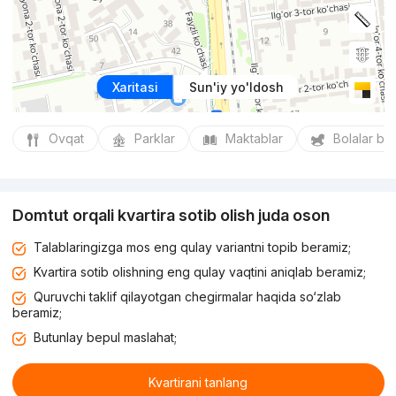
Xaritasi
Sun'iy yo'ldosh
Ovqat
Parklar
Maktablar
Bolalar bo
Domtut orqali kvartira sotib olish juda oson
Talablaringizga mos eng qulay variantni topib beramiz;
Kvartira sotib olishning eng qulay vaqtini aniqlab beramiz;
Quruvchi taklif qilayotgan chegirmalar haqida so‘zlab
beramiz;
Butunlay bepul maslahat;
Kvartirani tanlang