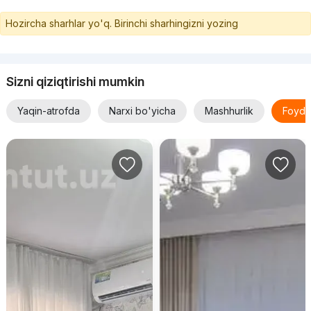
Hozircha sharhlar yo'q. Birinchi sharhingizni yozing
Sizni qiziqtirishi mumkin
Yaqin-atrofda
Narxi bo'yicha
Mashhurlik
Foyda