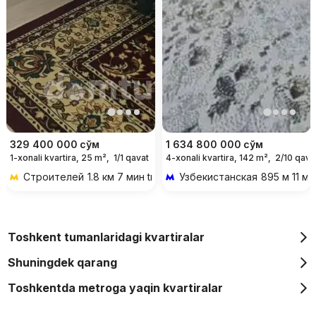
329 400 000
сўм
1 634 800 000
сўм
1-xonali kvartira, 25 m²,
1/1 qavat
4-xonali kvartira, 142 m²,
2/10 qava
Строителей
1.8 км 7 мин transportda
Узбекистанская
895 м 11 ми
Toshkent tumanlaridagi kvartiralar
Shuningdek qarang
Toshkentda metroga yaqin kvartiralar