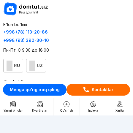
E'lon bo'limi
+998 (78) 113-20-86
+998 (93) 390-30-10
Пн-Пт. С 9:30 до 18:00
RU
UZ
Kontaktlar
Menga qo'ng'iroq qiling
Kontaktlar
loyiha haqida
Webnow © loyihasi
Yangi binolar
Kvartiralar
Qo'shish
Ipoteka
Xarita
Foydalanish shartlari
Maxfiylik siyosati