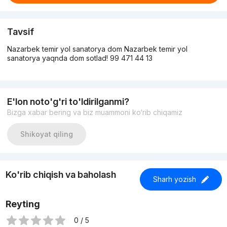
Tavsif
Nazarbek temir yol sanatorya dom Nazarbek temir yol
sanatorya yaqnda dom sotlad! 99 471 44 13
E'lon noto'g'ri to'ldirilganmi?
Bizga xabar bering va biz muammoni ko‘rib chiqamiz
Shikoyat qiling
Ko'rib chiqish va baholash
Sharh yozish
Reyting
0 / 5