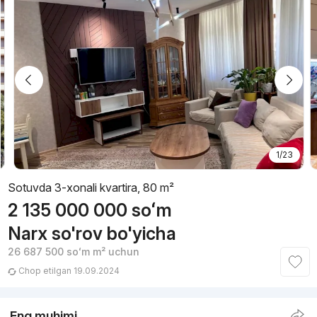
1/23
Sotuvda 3-xonali kvartira, 80 m²
2 135 000 000
soʻm
Narx so'rov bo'yicha
26 687 500
soʻm
m² uchun
Chop etilgan 19.09.2024
Eng muhimi