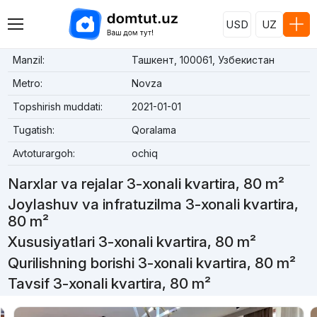
USD
UZ
Manzil:
Ташкент, 100061, Узбекистан
Metro:
Novza
Topshirish muddati:
2021-01-01
Tugatish:
Qoralama
Avtoturargoh:
ochiq
Narxlar va rejalar 3-xonali kvartira, 80 m²
Joylashuv va infratuzilma 3-xonali kvartira,
80 m²
Xususiyatlari 3-xonali kvartira, 80 m²
Qurilishning borishi 3-xonali kvartira, 80 m²
Tavsif 3-xonali kvartira, 80 m²