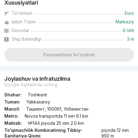
Xususiyatlari
Ta'mirlash
Euro
Isitish Tizimi
Markaziy
Devorlar
G'isht
Ship Balandligi
3 m
Parametrlarni ko'rsatish
Joylashuv va infratuzilma
Google Xaritalarda oching
Shahar:
Toshkent
Tuman:
Yakkasaroy
Manzil:
Ташкент, 100061, Узбекистан
Metro:
Novza transportda 11 min 6.1 km
Maktab:
№144 piyoda 25 min 2.0 km
Toʻqimachilik Kombinatining Tibbiy-
piyoda 12 min
Sanitariya Qismi:
950 m