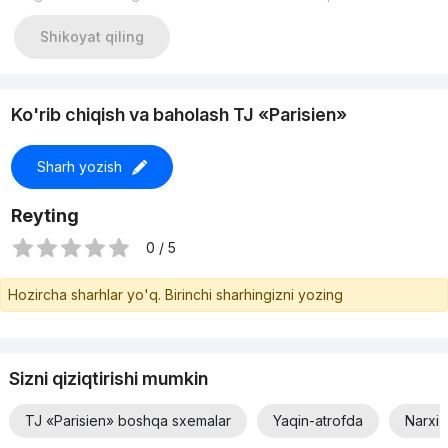
Shikoyat qiling
Ko'rib chiqish va baholash TJ «Parisien»
Sharh yozish
Reyting
0 / 5
Hozircha sharhlar yo'q. Birinchi sharhingizni yozing
Sizni qiziqtirishi mumkin
TJ «Parisien» boshqa sxemalar
Yaqin-atrofda
Narxi 