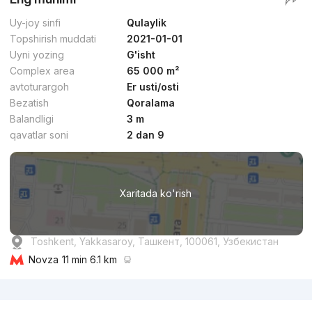
Uy-joy sinfi
Qulaylik
Topshirish muddati
2021-01-01
Uyni yozing
G'isht
Complex area
65 000 m²
avtoturargoh
Er usti/osti
Bezatish
Qoralama
Balandligi
3 m
qavatlar soni
2 dan 9
Xaritada ko'rish
Toshkent, Yakkasaroy, Ташкент, 100061, Узбекистан
Novza
11 min 6.1 km
Reklama