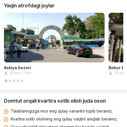
Yaqin atrofdagi joylar
Askiya bozori
Bobur bo
21 min 1.7 km
25 min 
Domtut orqali kvartira sotib olish juda oson
Talablaringizga mos eng qulay variantni topib beramiz;
Kvartira sotib olishning eng qulay vaqtini aniqlab beramiz;
Quruvchi taklif qilayotgan chegirmalar haqida so‘zlab