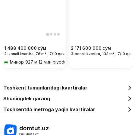
1 488 400 000
сўм
2 171 600 000
сўм
2-xonali kvartira, 76 m²,
7/10 qavat
3-xonali kvartira, 133 m²,
7/10 qava
Минор
927 м 12 мин piyoda
Toshkent tumanlaridagi kvartiralar
Shuningdek qarang
Toshkentda metroga yaqin kvartiralar