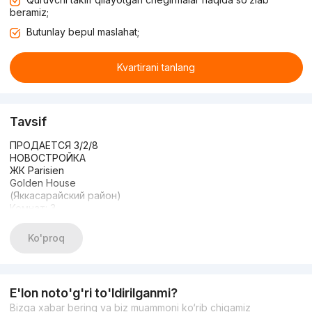
beramiz;
Butunlay bepul maslahat;
Kvartirani tanlang
Tavsif
ПРОДАЕТСЯ 3/2/8
НОВОСТРОЙКА
ЖК Parisien
Golden House
(Яккасарайский район)
Комнат: 3
Этаж: 2
Этажность: 8
Ko'proq
Общая площадь: 80м2
Состояние: евроремонт
С МЕБЕЛЬЮ И ТЕХНИКОЙ
E'lon noto'g'ri to'ldirilganmi?
Bizga xabar bering va biz muammoni ko‘rib chiqamiz