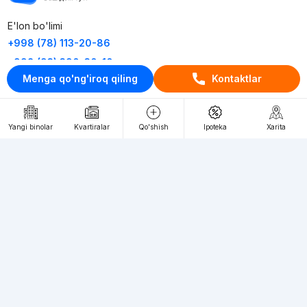
E'lon bo'limi
+998 (78) 113-20-86
+998 (93) 390-30-10
Menga qo'ng'iroq qiling
Kontaktlar
Пн-Пт. С 9:30 до 18:00
RU
UZ
Yangi binolar
Kvartiralar
Qo'shish
Ipoteka
Xarita
Kontaktlar
loyiha haqida
Webnow © loyihasi
Foydalanish shartlari
Maxfiylik siyosati
Ommaviy taklif