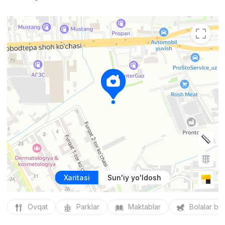
Xaritasi
Sun'iy yo'ldosh
Ovqat
Parklar
Maktablar
Bolalar bo