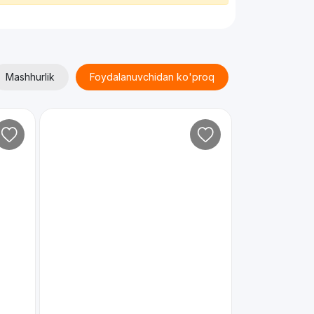
Mashhurlik
Foydalanuvchidan ko'proq