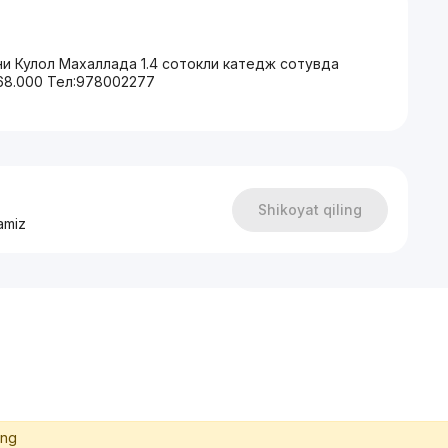
и Кулол Махаллада 1.4 сотокли катедж сотувда
168.000 Тел:978002277
Shikoyat qiling
amiz
ing