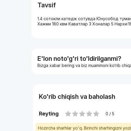
Tavsif
1.4 сотокли катедж сотувда Юнусобод туман
Хажми 180 квм Каватлар 3 Хоналар 5 Нархи:
E'lon noto'g'ri to'ldirilganmi?
Bizga xabar bering va biz muammoni ko‘rib chiq
Ko'rib chiqish va baholash
Reyting
0 / 5
Hozircha sharhlar yo'q. Birinchi sharhingizni yoz