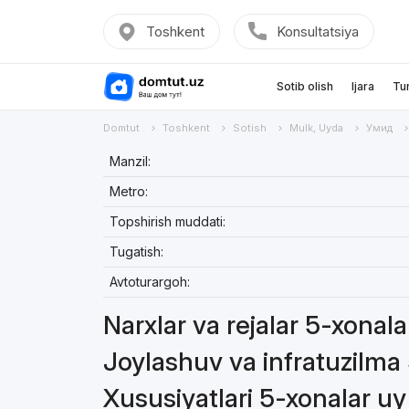
Toshkent
Konsultatsiya
Sotib olish
Ijara
Tu
Domtut
Toshkent
Sotish
Mulk, Uyda
Умид
Manzil:
Metro:
Topshirish muddati:
Tugatish:
Avtoturargoh:
Narxlar va rejalar 5-xonal
Joylashuv va infratuzilma
Xususiyatlari 5-xonalar u