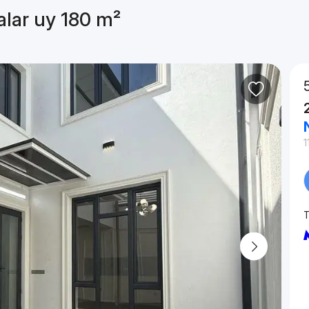
alar uy 180 m²
²
1
T