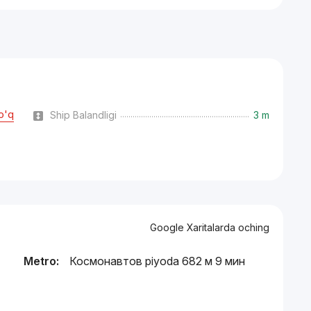
o'q
Ship Balandligi
3 m
Google Xaritalarda oching
Metro:
Космонавтов piyoda 682 м 9 мин