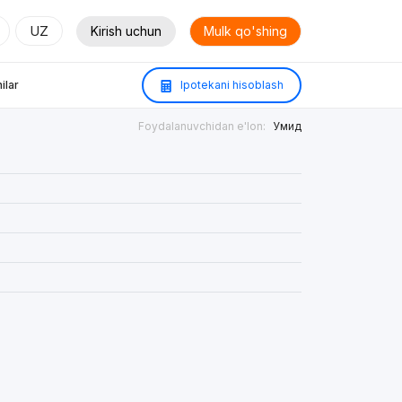
UZ
Kirish uchun
Mulk qo'shing
ilar
Ipotekani hisoblash
Foydalanuvchidan e'lon:
Умид