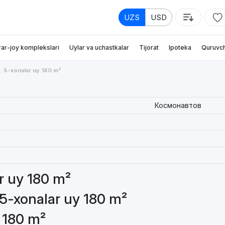
UZS
USD
rar-joy komplekslari
Uylar va uchastkalar
Tijorat
Ipoteka
Quruvch
5-xonalar uy 180 m²
Космонавтов
ar uy 180 m²
 5-xonalar uy 180 m²
y 180 m²