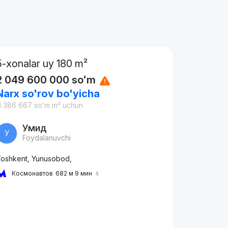
5-xonalar uy 180 m²
2 049 600 000
soʻm
Narx so'rov bo'yicha
1 386 667
soʻm
m² uchun
Умид
У
Foydalanuvchi
oshkent, Yunusobod,
Космонавтов
682 м 9 мин