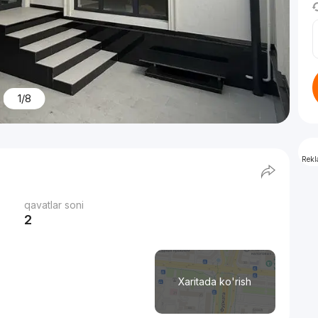
1/8
Rek
qavatlar soni
2
Xaritada ko'rish