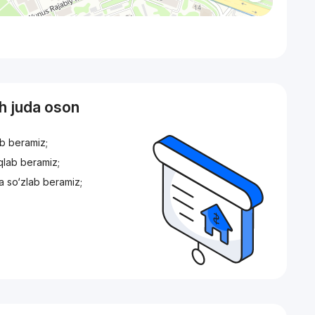
sh juda oson
ib beramiz;
iqlab beramiz;
a so‘zlab beramiz;