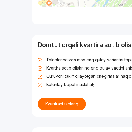
Domtut orqali kvartira sotib oli
Talablaringizga mos eng qulay variantni top
Kvartira sotib olishning eng qulay vaqtini an
Quruvchi taklif qilayotgan chegirmalar haqid
Butunlay bepul maslahat;
Kvartirani tanlang