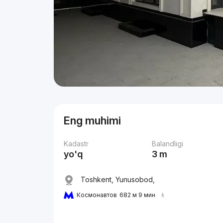
Eng muhimi
Kadastr
Balandligi
yo'q
3 m
Toshkent, Yunusobod,
Космонавтов
682 м 9 мин