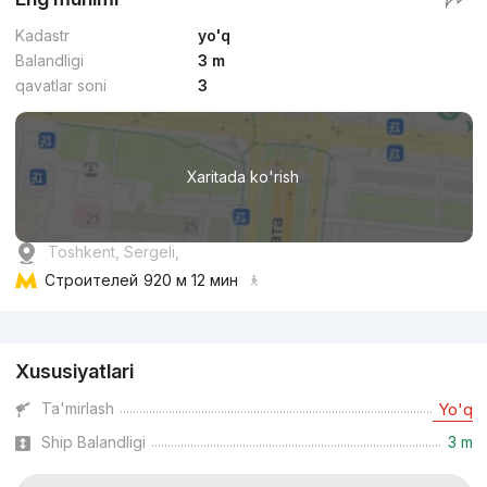
Kadastr
yo'q
Balandligi
3 m
qavatlar soni
3
Xaritada ko'rish
Toshkent, Sergeli,
Строителей
920 м 12 мин
Reklama
Xususiyatlari
Ta'mirlash
Yo'q
Ship Balandligi
3 m