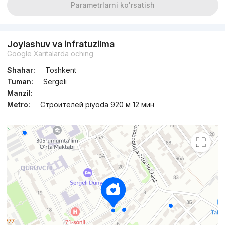
Parametrlarni ko'rsatish
Joylashuv va infratuzilma
Google Xaritalarda oching
Shahar:
Toshkent
Tuman:
Sergeli
Manzil:
Metro:
Строителей piyoda 920 м 12 мин