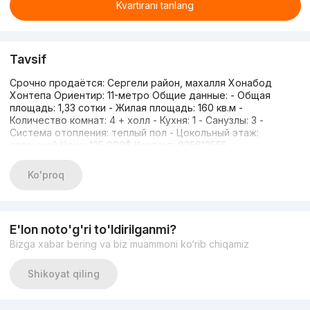
Kvartirani tanlang
Tavsif
Срочно продаётся: Сергели район, махалля Хонабод
Хонтепа Ориентир: 11-метро Общие данные: - Общая
площадь: 1,33 сотки - Жилая площадь: 160 кв.м -
Количество комнат: 4 + холл - Кухня: 1 - Санузлы: 3 -
Система отопления: теплый пол - Цокольный этаж:
сплошной Цена: 125 000$ Контакт: 935612555
Ko'proq
E'lon noto'g'ri to'ldirilganmi?
Bizga xabar bering va biz muammoni ko‘rib chiqamiz
Shikoyat qiling