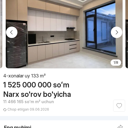
1/8
4-xonalar uy 133 m²
1 525 000 000
soʻm
Narx so'rov bo'yicha
11 466 165
soʻm
m² uchun
Chop etilgan 09.06.2026
Eng muhimi