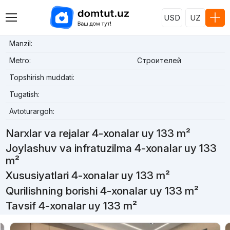
USD
UZ
Manzil:
Metro:
Строителей
Topshirish muddati:
Tugatish:
Avtoturargoh:
Narxlar va rejalar 4-xonalar uy 133 m²
Joylashuv va infratuzilma 4-xonalar uy 133
m²
Xususiyatlari 4-xonalar uy 133 m²
Qurilishning borishi 4-xonalar uy 133 m²
Tavsif 4-xonalar uy 133 m²