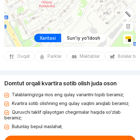
Xaritasi
Sun'iy yo'ldosh
Ovqat
Parklar
Maktablar
Bolalar bo
Domtut orqali kvartira sotib olish juda oson
Talablaringizga mos eng qulay variantni topib beramiz;
Kvartira sotib olishning eng qulay vaqtini aniqlab beramiz;
Quruvchi taklif qilayotgan chegirmalar haqida so‘zlab
beramiz;
Butunlay bepul maslahat;