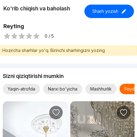
Ko'rib chiqish va baholash
Sharh yozish
Reyting
0 / 5
Hozircha sharhlar yo'q. Birinchi sharhingizni yozing
Sizni qiziqtirishi mumkin
Yaqin-atrofda
Narxi bo'yicha
Mashhurlik
Foyda