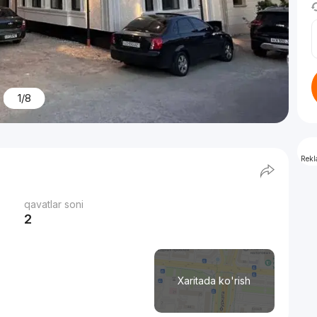
1/8
Rek
qavatlar soni
2
Xaritada ko'rish