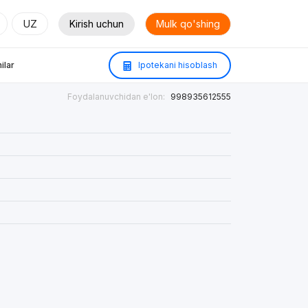
UZ
Kirish uchun
Mulk qo'shing
ilar
Ipotekani hisoblash
Foydalanuvchidan e'lon:
998935612555