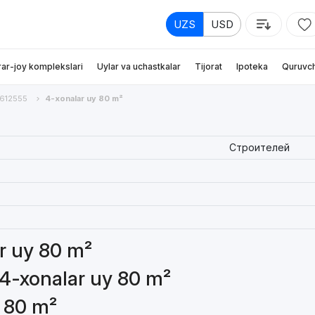
UZS
USD
rar-joy komplekslari
Uylar va uchastkalar
Tijorat
Ipoteka
Quruvch
612555
4-xonalar uy 80 m²
Строителей
ar uy 80 m²
 4-xonalar uy 80 m²
y 80 m²