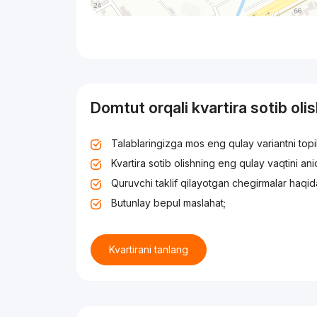
Domtut orqali kvartira sotib oli
Talablaringizga mos eng qulay variantni top
Kvartira sotib olishning eng qulay vaqtini an
Quruvchi taklif qilayotgan chegirmalar haqid
Butunlay bepul maslahat;
Kvartirani tanlang