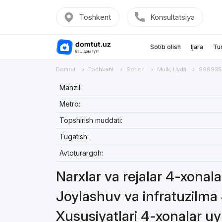
Toshkent
Konsultatsiya
Sotib olish
Ijara
Tu
Domtut
Toshkent
Sotish
Mulk, Uyda
998935
Manzil:
Metro:
Topshirish muddati:
Tugatish:
Avtoturargoh:
Narxlar va rejalar 4-xonal
Joylashuv va infratuzilma
Xususiyatlari 4-xonalar u