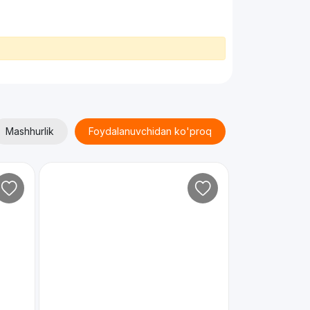
Mashhurlik
Foydalanuvchidan ko'proq