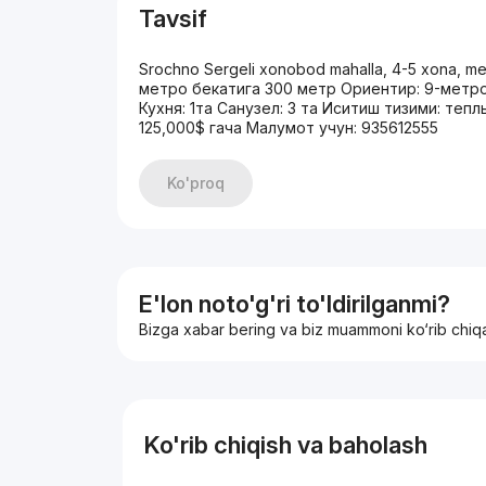
Tavsif
Srochno Sergeli xonobod mahalla, 4-5 xona, 
метро бекатига 300 метр Ориентир: 9-метро 
Кухня: 1та Санузел: 3 та Иситиш тизими: теп
125,000$ гача Малумот учун: 935612555
Ko'proq
E'lon noto'g'ri to'ldirilganmi?
Bizga xabar bering va biz muammoni ko‘rib chiq
Ko'rib chiqish va baholash