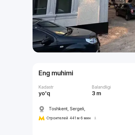
Eng muhimi
Kadastr
Balandligi
yo'q
3 m
Toshkent, Sergeli,
Строителей
441 м 6 мин