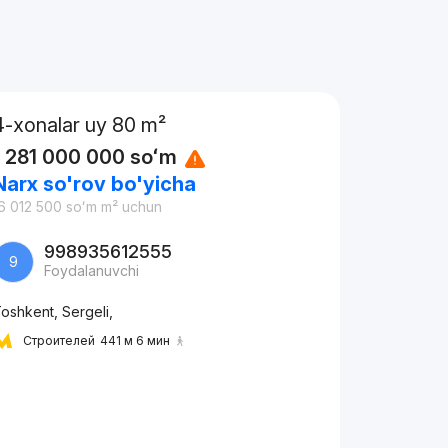
4-xonalar uy 80 m²
1 281 000 000
soʻm
Narx so'rov bo'yicha
6 012 500
soʻm
m² uchun
998935612555
9
Foydalanuvchi
oshkent, Sergeli,
Строителей
441 м 6 мин