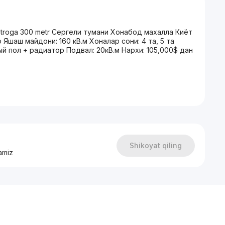
metroga 300 metr Сергели тумани Хонабод махалла Киёт
Яшаш майдони: 160 кВ.м Хоналар сони: 4 та, 5 та
лый пол + радиатор Подвал: 20кВ.м Нархи: 105,000$ дан
Shikoyat qiling
amiz