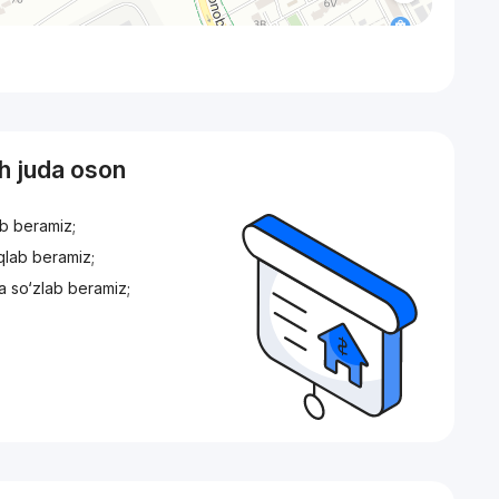
sh juda oson
ib beramiz;
iqlab beramiz;
a so‘zlab beramiz;