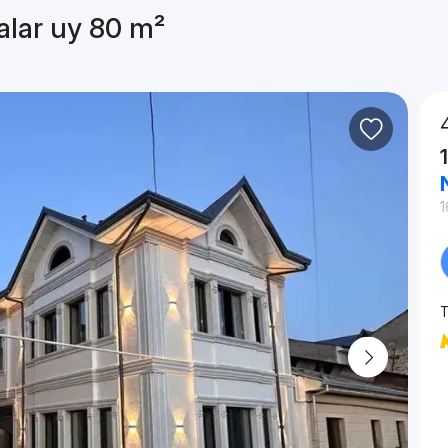
alar uy 80 m²
1
T