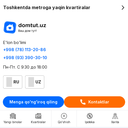
Toshkentda metroga yaqin kvartiralar
E'lon bo'limi
+998 (78) 113-20-86
+998 (93) 390-30-10
Пн-Пт. С 9:30 до 18:00
RU
UZ
Kontaktlar
Menga qo'ng'iroq qiling
Kontaktlar
loyiha haqida
Webnow © loyihasi
Yangi binolar
Kvartiralar
Qo'shish
Ipoteka
Xarita