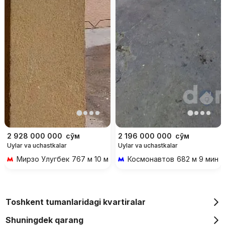
2 928 000 000
сўм
2 196 000 000
сўм
Uylar va uchastkalar
Uylar va uchastkalar
Мирзо Улугбек
767 м 10 мин piyoda
Космонавтов
682 м 9 мин p
Toshkent tumanlaridagi kvartiralar
Shuningdek qarang