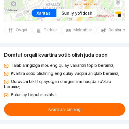
Xaritasi
Sun'iy yo'ldosh
Ovqat
Parklar
Maktablar
Bolalar bo
Domtut orqali kvartira sotib olish juda oson
Talablaringizga mos eng qulay variantni topib beramiz;
Kvartira sotib olishning eng qulay vaqtini aniqlab beramiz;
Quruvchi taklif qilayotgan chegirmalar haqida so‘zlab
beramiz;
Butunlay bepul maslahat;
Kvartirani tanlang