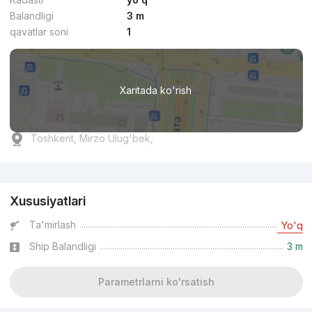
Balandligi
3 m
qavatlar soni
1
Xaritada ko'rish
Toshkent, Mirzo Ulug'bek,
Reklama
Xususiyatlari
Ta'mirlash
Yo'q
Ship Balandligi
3 m
Parametrlarni ko'rsatish