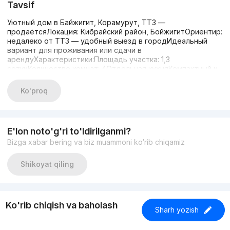
Tavsif
Уютный дом в Байжигит, Корамурут, ТТЗ —
продаётсяЛокация: Кибрайский район, БойжигитОриентир:
недалеко от ТТЗ — удобный выезд в городИдеальный
вариант для проживания или сдачи в
арендуХарактеристики:Площадь участка: 1,3
соткиКоличество комнат: 4Отдельная кухняКомпактный и
практичный домЦена: 85 000 у.е.Возможен торгЗвоните
прямо сейчас:+998 99 833 00 39+998 97 778 39 38
Ko'proq
E'lon noto'g'ri to'ldirilganmi?
Bizga xabar bering va biz muammoni ko‘rib chiqamiz
Shikoyat qiling
Ko'rib chiqish va baholash
Sharh yozish