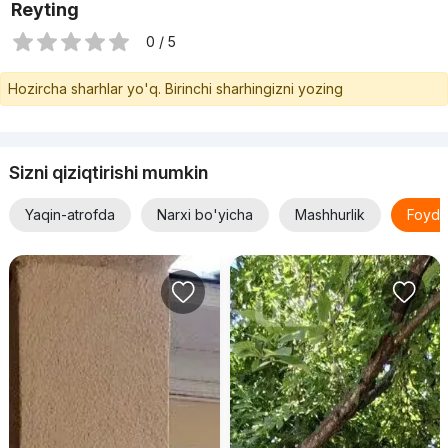
Reyting
0 / 5
Hozircha sharhlar yo'q. Birinchi sharhingizni yozing
Sizni qiziqtirishi mumkin
Yaqin-atrofda
Narxi bo'yicha
Mashhurlik
Foyda