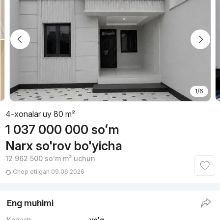
1/6
4-xonalar uy 80 m²
1 037 000 000
soʻm
Narx so'rov bo'yicha
12 962 500
soʻm
m² uchun
Chop etilgan 09.06.2026
Eng muhimi
Kadastr
yo'q