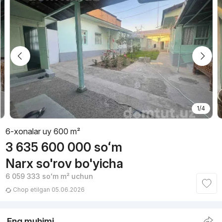
1/4
6-xonalar uy 600 m²
3 635 600 000
soʻm
Narx so'rov bo'yicha
6 059 333
soʻm
m² uchun
Chop etilgan 05.06.2026
Eng muhimi