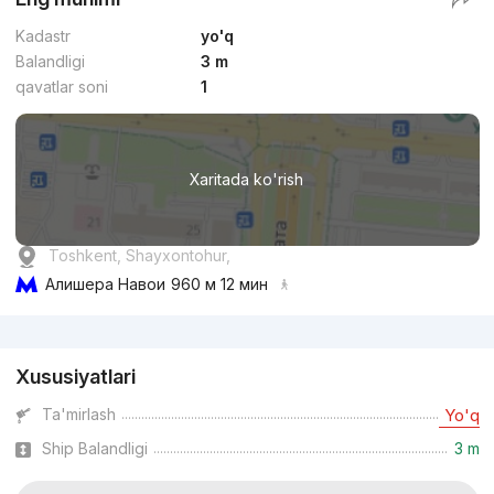
Kadastr
yo'q
Balandligi
3 m
qavatlar soni
1
Xaritada ko'rish
Toshkent, Shayxontohur,
Алишера Навои
960 м 12 мин
Reklama
Xususiyatlari
Ta'mirlash
Yo'q
Ship Balandligi
3 m