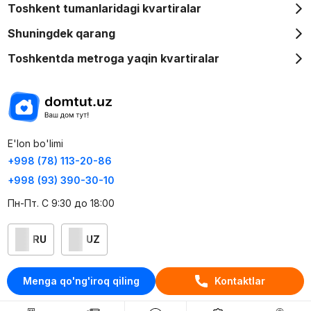
Toshkent tumanlaridagi kvartiralar
Shuningdek qarang
Toshkentda metroga yaqin kvartiralar
E'lon bo'limi
+998 (78) 113-20-86
+998 (93) 390-30-10
Пн-Пт. С 9:30 до 18:00
RU
UZ
Kontaktlar
Menga qo'ng'iroq qiling
Kontaktlar
loyiha haqida