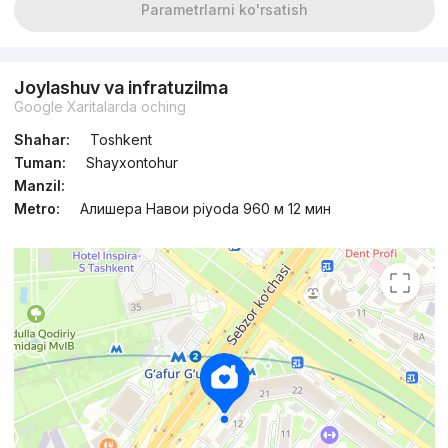
Parametrlarni ko'rsatish
Joylashuv va infratuzilma
Google Xaritalarda oching
Shahar:
Toshkent
Tuman:
Shayxontohur
Manzil:
Metro:
Алишера Навои piyoda 960 м 12 мин