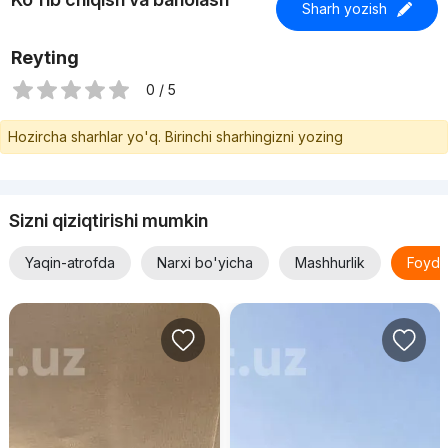
Sharh yozish
Reyting
0 / 5
Hozircha sharhlar yo'q. Birinchi sharhingizni yozing
Sizni qiziqtirishi mumkin
Yaqin-atrofda
Narxi bo'yicha
Mashhurlik
Foyda