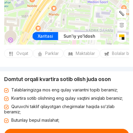
Xaritasi
Sun'iy yo'ldosh
Ovqat
Parklar
Maktablar
Bolalar bo
Domtut orqali kvartira sotib olish juda oson
Talablaringizga mos eng qulay variantni topib beramiz;
Kvartira sotib olishning eng qulay vaqtini aniqlab beramiz;
Quruvchi taklif qilayotgan chegirmalar haqida so‘zlab
beramiz;
Butunlay bepul maslahat;