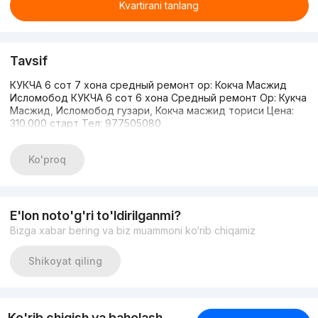
Kvartirani tanlang
Tavsif
КУКЧА 6 сот 7 хона средный ремонт ор: Кокча Масжид
Исломобод КУКЧА 6 сот 6 хона Средный ремонт Ор: Кукча
Масжид, Исломобод гузари, Кокча масжид ториси Цена:
310.000 старт Тел: 977505080
Ko'proq
E'lon noto'g'ri to'ldirilganmi?
Bizga xabar bering va biz muammoni ko‘rib chiqamiz
Shikoyat qiling
Ko'rib chiqish va baholash