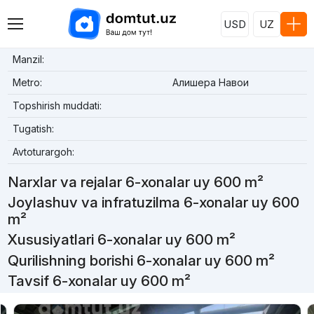
USD
UZ
Manzil:
Metro:
Алишера Навои
Topshirish muddati:
Tugatish:
Avtoturargoh:
Narxlar va rejalar 6-xonalar uy 600 m²
Joylashuv va infratuzilma 6-xonalar uy 600
m²
Xususiyatlari 6-xonalar uy 600 m²
Qurilishning borishi 6-xonalar uy 600 m²
Tavsif 6-xonalar uy 600 m²