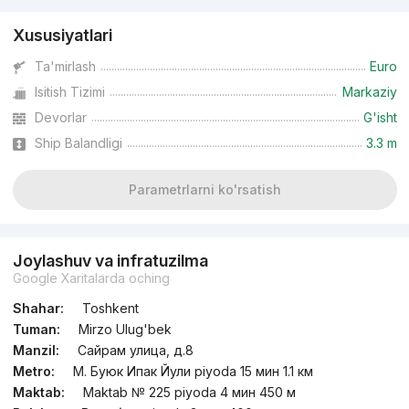
Xususiyatlari
Ta'mirlash
Euro
Isitish Tizimi
Markaziy
Devorlar
G'isht
Ship Balandligi
3.3 m
Parametrlarni ko'rsatish
Joylashuv va infratuzilma
Google Xaritalarda oching
Shahar:
Toshkent
Tuman:
Mirzo Ulug'bek
Manzil:
Сайрам улица, д.8
Metro:
М. Буюк Ипак Йули piyoda 15 мин 1.1 км
Maktab:
Maktab № 225 piyoda 4 мин 450 м