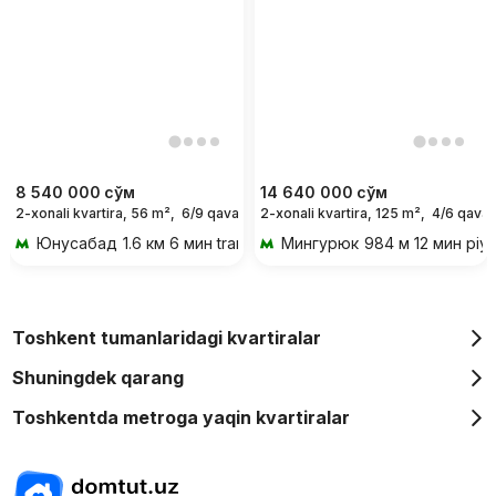
8 540 000
сўм
14 640 000
сўм
2-xonali kvartira, 56 m²,
6/9 qavat
2-xonali kvartira, 125 m²,
4/6 qavat
For days
Юнусабад
1.6 км 6 мин transportda
Мингурюк
984 м 12 мин piy
Toshkent tumanlaridagi kvartiralar
Shuningdek qarang
Toshkentda metroga yaqin kvartiralar