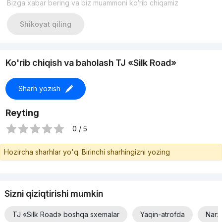
Bizga xabar bering va biz muammoni ko‘rib chiqamiz
бюджету и пожеланиям.
Телефон: +99899-521-08-88
Если не дозвонились — напишите в Telegram (доступны
Shikoyat qiling
24/7)
С уважением Zamin Home Estate
Агентство недвижимости, которому доверяют
Ko'rib chiqish va baholash TJ «Silk Road»
Sharh yozish
Reyting
0 / 5
Hozircha sharhlar yo'q. Birinchi sharhingizni yozing
Sizni qiziqtirishi mumkin
TJ «Silk Road» boshqa sxemalar
Yaqin-atrofda
Narx