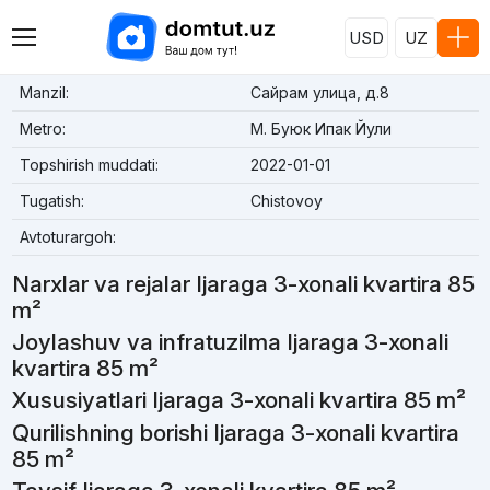
USD
UZ
Manzil:
Сайрам улица, д.8
Metro:
М. Буюк Ипак Йули
Topshirish muddati:
2022-01-01
Tugatish:
Chistovoy
Avtoturargoh:
Narxlar va rejalar Ijaraga 3-xonali kvartira 85
m²
Joylashuv va infratuzilma Ijaraga 3-xonali
kvartira 85 m²
Xususiyatlari Ijaraga 3-xonali kvartira 85 m²
Qurilishning borishi Ijaraga 3-xonali kvartira
85 m²