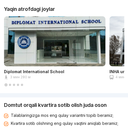
Yaqin atrofdagi joylar
Diplomat International School
INHA univ
3 мин 280 м
4 мин 2
Domtut orqali kvartira sotib olish juda oson
Talablaringizga mos eng qulay variantni topib beramiz;
Kvartira sotib olishning eng qulay vaqtini aniqlab beramiz;