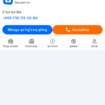
E'lon bo'limi
+998 (78) 113-20-86
+998 (93) 390-30-10
Menga qo'ng'iroq qiling
Kontaktlar
Пн-Пт. С 9:30 до 18:00
RU
UZ
Yangi binolar
Kvartiralar
Qo'shish
Ipoteka
Xarita
Kontaktlar
loyiha haqida
Webnow © loyihasi
Foydalanish shartlari
Maxfiylik siyosati
Ommaviy taklif