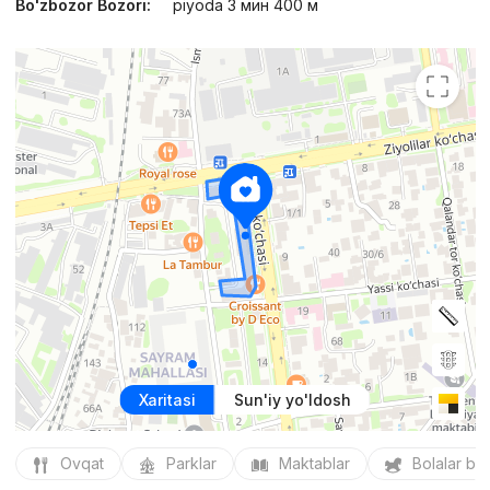
Bo'zbozor Bozori:
piyoda 3 мин 400 м
Xaritasi
Sun'iy yo'ldosh
Ovqat
Parklar
Maktablar
Bolalar bo