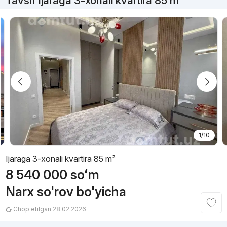
Tavsif Ijaraga 3-xonali kvartira 85 m²
1/10
Ijaraga 3-xonali kvartira 85 m²
8 540 000
soʻm
Narx so'rov bo'yicha
Chop etilgan 28.02.2026