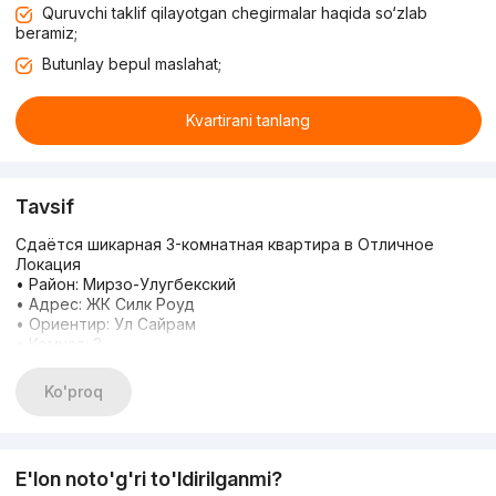
Quruvchi taklif qilayotgan chegirmalar haqida so‘zlab
beramiz;
Butunlay bepul maslahat;
Kvartirani tanlang
Tavsif
Сдаётся шикарная 3-комнатная квартира в Отличное
Локация
• Район: Мирзо-Улугбекский
• Адрес: ЖК Силк Роуд
• Ориентир: Ул Сайрам
• Комнат: 3
• Этаж: 5
• Этажность: 10
Ko'proq
• Площадь: 85 м²
• Ремонт: современный евро
Рядом Есть: Метро Буюк Ипак Йули Сход граждан Буз
Базар махали Буюк Ипак Йули Детский сад № 332
E'lon noto'g'ri to'ldirilganmi?
Звоните прямо сейчас. Мы подберем жильё по вашему