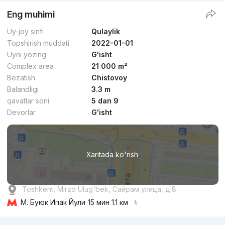
Eng muhimi
Uy-joy sinfi
Qulaylik
Topshirish muddati
2022-01-01
Uyni yozing
G'isht
Complex area
21 000 m²
Bezatish
Chistovoy
Balandligi
3.3 m
qavatlar soni
5 dan 9
Devorlar
G'isht
Xaritada ko'rish
Toshkent, Mirzo Ulug'bek, Сайрам улица, д.8
М. Буюк Ипак Йули
15 мин 1.1 км
Reklama