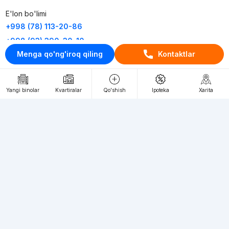
E'lon bo'limi
+998 (78) 113-20-86
+998 (93) 390-30-10
Menga qo'ng'iroq qiling
Kontaktlar
Пн-Пт. С 9:30 до 18:00
RU
UZ
Yangi binolar
Kvartiralar
Qo'shish
Ipoteka
Xarita
Kontaktlar
loyiha haqida
Webnow © loyihasi
Foydalanish shartlari
Maxfiylik siyosati
Ommaviy taklif