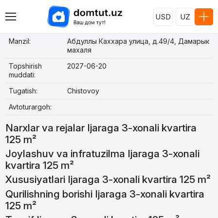
USD
UZ
Manzil:
Абдуллы Каххара улица, д.49/4, Дамарык
махаля
Topshirish
2027-06-20
muddati:
Tugatish:
Chistovoy
Avtoturargoh:
Narxlar va rejalar Ijaraga 3-xonali kvartira
125 m²
Joylashuv va infratuzilma Ijaraga 3-xonali
kvartira 125 m²
Xususiyatlari Ijaraga 3-xonali kvartira 125 m²
Qurilishning borishi Ijaraga 3-xonali kvartira
125 m²