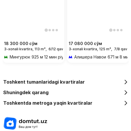
18 300 000
сўм
17 080 000
сўм
3-xonali kvartira, 113 m²,
6/12 qavat
3-xonali kvartira, 125 m²,
7/8 qavat
Oy uchun
Мингурюк
925 м 12 мин piyoda
Алишера Навои
671 м 8 мин
Toshkent tumanlaridagi kvartiralar
Shuningdek qarang
Toshkentda metroga yaqin kvartiralar