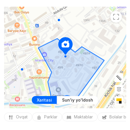
Xaritasi
Sun'iy yo'ldosh
Ovqat
Parklar
Maktablar
Bolalar bo