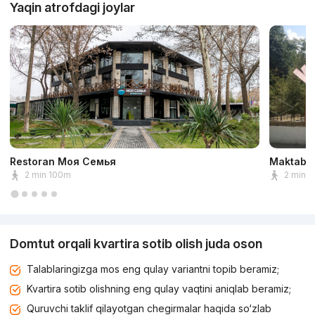
Yaqin atrofdagi joylar
Restoran Моя Семья
Maktab 
2 min 100m
2 min 
Domtut orqali kvartira sotib olish juda oson
Talablaringizga mos eng qulay variantni topib beramiz;
Kvartira sotib olishning eng qulay vaqtini aniqlab beramiz;
Quruvchi taklif qilayotgan chegirmalar haqida so‘zlab