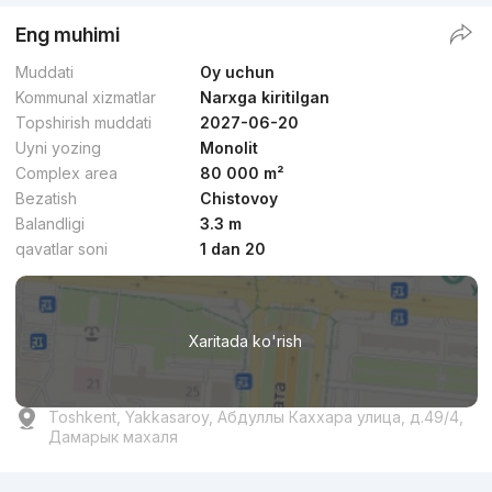
Eng muhimi
Muddati
Oy uchun
Kommunal xizmatlar
Narxga kiritilgan
Topshirish muddati
2027-06-20
Uyni yozing
Monolit
Complex area
80 000 m²
Bezatish
Chistovoy
Balandligi
3.3 m
qavatlar soni
1 dan 20
Xaritada ko'rish
Toshkent, Yakkasaroy, Абдуллы Каххара улица, д.49/4,
Дамарык махаля
Reklama