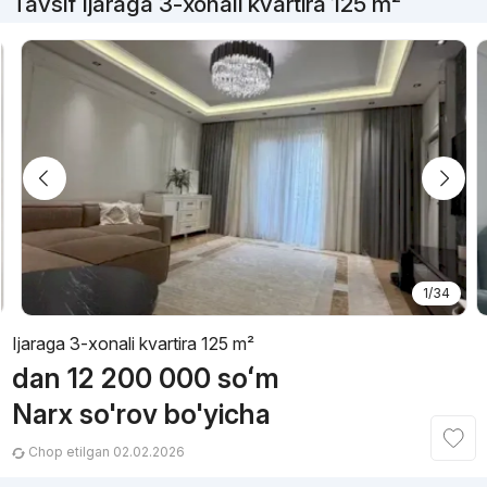
Tavsif Ijaraga 3-xonali kvartira 125 m²
1/34
Ijaraga 3-xonali kvartira 125 m²
dan
12 200 000
soʻm
Narx so'rov bo'yicha
Chop etilgan 02.02.2026