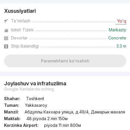
Xususiyatlari
Ta'mirlash
Yo'q
Isitish Tizimi
Markaziy
Devorlar
Concrete
Ship Balandligi
3.3 m
Parametrlarni ko'rsatish
Joylashuv va infratuzilma
Google Xaritalarda oching
Shahar:
Toshkent
Tuman:
Yakkasaroy
Manzil:
Абдуллы Каххара улица, д.49/4, Дамарык махаля
Maktab:
48 piyoda 2 min 150м
Korzinka Airport:
piyoda 11 min 800м