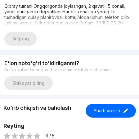
Qibray tumani Ongqorgonda joylashgan, 2 qavatli, 5 xonali,
yangi qurilgan kottej sotiladi.Har bir xonasiga yorug'lik
tushadigan qulay planirovkali kottej.Aloqa uchun: telefon qilib
tushmasangiz, Telegram'dan yozing.Raqam: 77 100 60 20
Ko'proq
E'lon noto'g'ri to'ldirilganmi?
Bizga xabar bering va biz muammoni ko‘rib chiqamiz
Shikoyat qiling
Ko'rib chiqish va baholash
Sharh yozish
Reyting
0 / 5