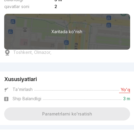
qavatlar soni
2
Xaritada ko'rish
Toshkent, Olmazor,
Reklama
Xususiyatlari
Ta'mirlash
Yo'q
Ship Balandligi
3 m
Parametrlarni ko'rsatish