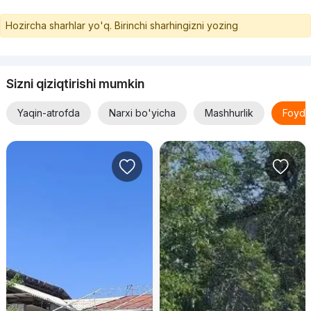
Hozircha sharhlar yo'q. Birinchi sharhingizni yozing
Sizni qiziqtirishi mumkin
Yaqin-atrofda
Narxi bo'yicha
Mashhurlik
Foyda