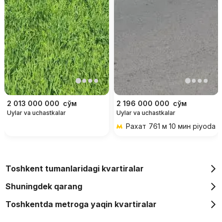
2 013 000 000
сўм
2 196 000 000
сўм
Uylar va uchastkalar
Uylar va uchastkalar
Рахат
761 м 10 мин piyoda
Toshkent tumanlaridagi kvartiralar
Shuningdek qarang
Toshkentda metroga yaqin kvartiralar