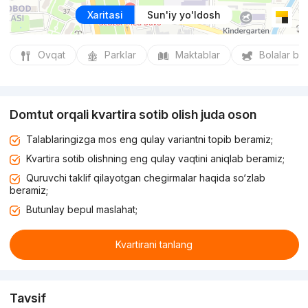
Xaritasi
Sun'iy yo'ldosh
Ovqat
Parklar
Maktablar
Bolalar bo
Domtut orqali kvartira sotib olish juda oson
Talablaringizga mos eng qulay variantni topib beramiz;
Kvartira sotib olishning eng qulay vaqtini aniqlab beramiz;
Quruvchi taklif qilayotgan chegirmalar haqida so‘zlab
beramiz;
Butunlay bepul maslahat;
Kvartirani tanlang
Tavsif