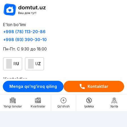
E'lon bo'limi
+998 (78) 113-20-86
+998 (93) 390-30-10
Пн-Пт. С 9:30 до 18:00
RU
UZ
Kontaktlar
Menga qo'ng'iroq qiling
Kontaktlar
loyiha haqida
Webnow © loyihasi
Yangi binolar
Kvartiralar
Qo'shish
Ipoteka
Xarita
Foydalanish shartlari
Maxfiylik siyosati