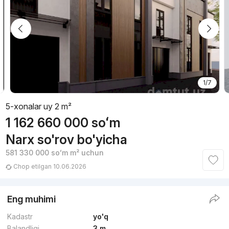
1/7
5-xonalar uy 2 m²
1 162 660 000
soʻm
Narx so'rov bo'yicha
581 330 000
soʻm
m² uchun
Chop etilgan 10.06.2026
Eng muhimi
Kadastr
yo'q
Balandligi
3 m