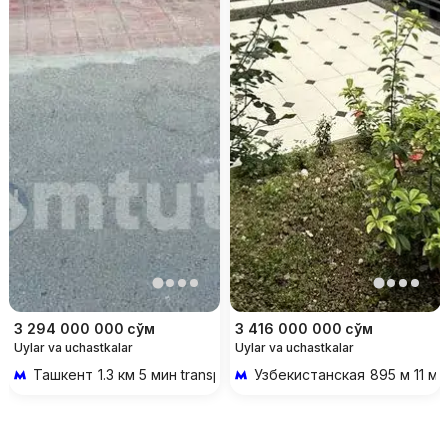
3 294 000 000
сўм
3 416 000 000
сўм
Uylar va uchastkalar
Uylar va uchastkalar
Ташкент
1.3 км 5 мин transportda
Узбекистанская
895 м 11 ми