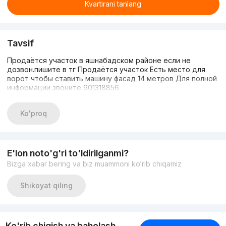
Kvartirani tanlang
Tavsif
Продаётся участок в яшнабадском районе если не
дозвон.пишите в тг Продаётся участок Есть место для
ворот чтобы ставить машину фасад 14 метров Для полной
информации звоните 901318856
Ko'proq
E'lon noto'g'ri to'ldirilganmi?
Bizga xabar bering va biz muammoni ko‘rib chiqamiz
Shikoyat qiling
Ko'rib chiqish va baholash