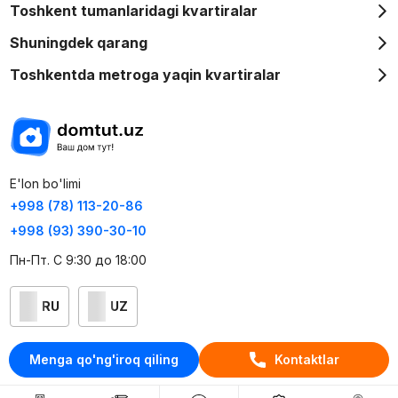
Toshkent tumanlaridagi kvartiralar
Shuningdek qarang
Toshkentda metroga yaqin kvartiralar
E'lon bo'limi
+998 (78) 113-20-86
+998 (93) 390-30-10
Пн-Пт. С 9:30 до 18:00
RU
UZ
Kontaktlar
Menga qo'ng'iroq qiling
Kontaktlar
loyiha haqida