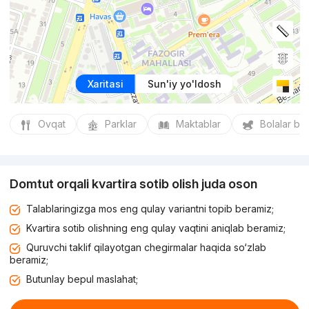
Xaritasi
Sun'iy yo'ldosh
Ovqat
Parklar
Maktablar
Bolalar bo
Domtut orqali kvartira sotib olish juda oson
Talablaringizga mos eng qulay variantni topib beramiz;
Kvartira sotib olishning eng qulay vaqtini aniqlab beramiz;
Quruvchi taklif qilayotgan chegirmalar haqida so‘zlab
beramiz;
Butunlay bepul maslahat;