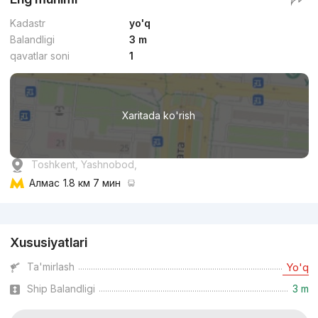
Kadastr
yo'q
Balandligi
3 m
qavatlar soni
1
Xaritada ko'rish
Toshkent, Yashnobod,
Алмас
1.8 км 7 мин
Reklama
Xususiyatlari
Ta'mirlash
Yo'q
Ship Balandligi
3 m