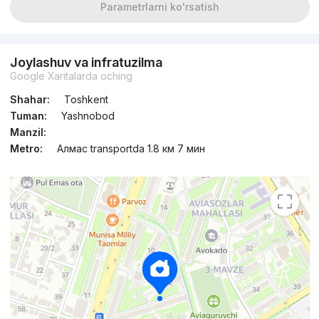
Parametrlarni ko'rsatish
Joylashuv va infratuzilma
Google Xaritalarda oching
Shahar:
Toshkent
Tuman:
Yashnobod
Manzil:
Metro:
Алмас transportda 1.8 км 7 мин