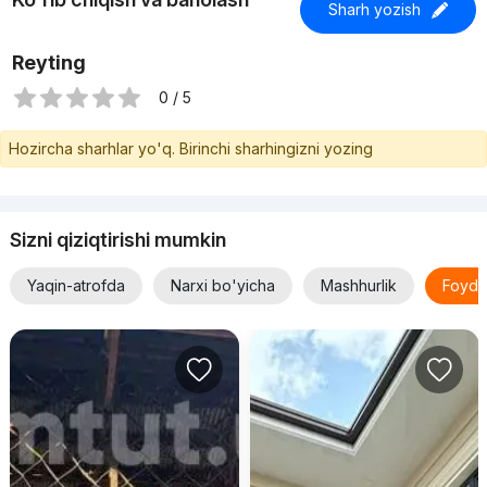
Sharh yozish
Reyting
0 / 5
Hozircha sharhlar yo'q. Birinchi sharhingizni yozing
Sizni qiziqtirishi mumkin
Yaqin-atrofda
Narxi bo'yicha
Mashhurlik
Foyda