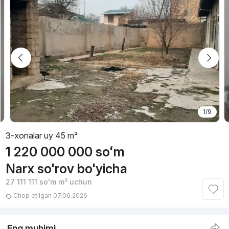
1/9
3-xonalar uy 45 m²
1 220 000 000
soʻm
Narx so'rov bo'yicha
27 111 111
soʻm
m² uchun
Chop etilgan 07.06.2026
Eng muhimi