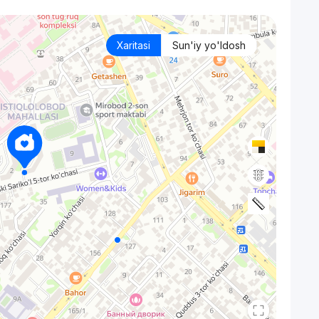
Xaritasi
Sun'iy yo'ldosh