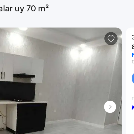
alar uy 70 m²
1
T