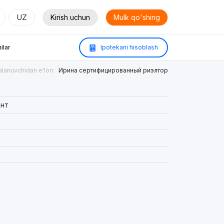
UZ
Kirish uchun
Mulk qo'shing
ilar
Ipotekani hisoblash
lanuvchidan e'lon:
Ирина сертифицированный риэлтор
нт