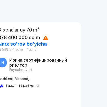
3-xonalar uy 70 m²
878 400 000
soʻm
Narx so'rov bo'yicha
2 548 571
soʻm
m² uchun
Ирина сертифицированный
И
риэлтор
Foydalanuvchi
oshkent, Mirobod,
Ташкент
1.3 км 5 мин