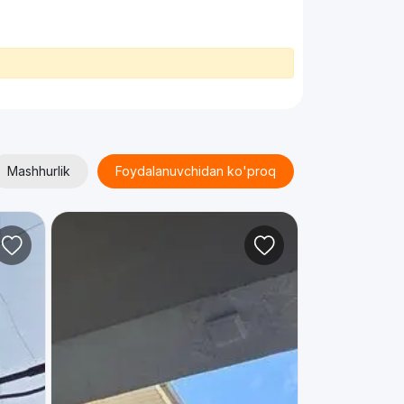
Mashhurlik
Foydalanuvchidan ko'proq