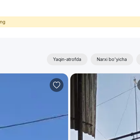
ing
Yaqin-atrofda
Narxi bo'yicha