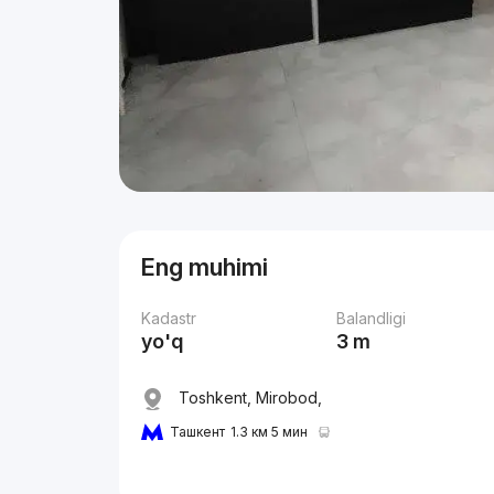
Eng muhimi
Kadastr
Balandligi
yo'q
3 m
Toshkent, Mirobod,
Ташкент
1.3 км 5 мин