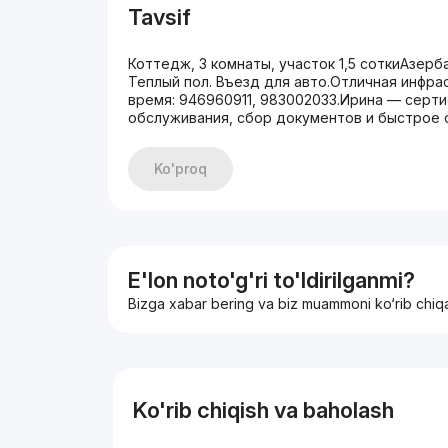
Tavsif
Коттедж, 3 комнаты, участок 1,5 соткиАзер
Теплый пол. Въезд для авто.Отличная инфр
время: 946960911, 983002033.Ирина — серт
обслуживания, сбор документов и быстрое 
Ko'proq
E'lon noto'g'ri to'ldirilganmi?
Bizga xabar bering va biz muammoni ko‘rib chiq
Ko'rib chiqish va baholash