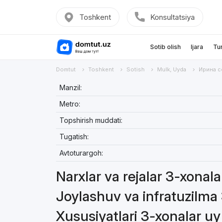
Toshkent
Konsultatsiya
Sotib olish
Ijara
Tu
Domtut
Toshkent
Sotish
Mulk, Uyda
Ирина с
Manzil:
Metro:
Topshirish muddati:
Tugatish:
Avtoturargoh:
Narxlar va rejalar 3-xonal
Joylashuv va infratuzilma
Xususiyatlari 3-xonalar u