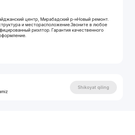
байджанский центр, Мирабадский р-нНовый ремонт.
аструктура и месторасположение.Звоните в любое
ифицированный риэлтор. Гарантия качественного
оформление.
Shikoyat qiling
amiz