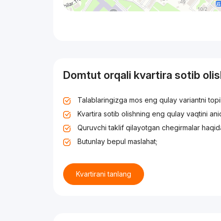
Domtut orqali kvartira sotib oli
Talablaringizga mos eng qulay variantni top
Kvartira sotib olishning eng qulay vaqtini an
Quruvchi taklif qilayotgan chegirmalar haqid
Butunlay bepul maslahat;
Kvartirani tanlang