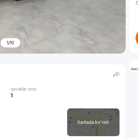
1/10
Rek
qavatlar soni
1
Xaritada ko'rish