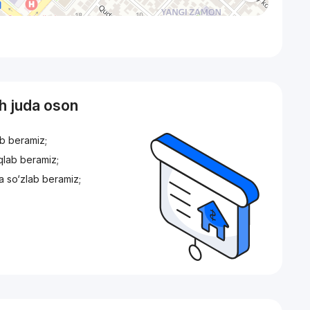
sh juda oson
ib beramiz;
iqlab beramiz;
a so‘zlab beramiz;