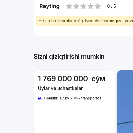
Reyting
0 / 5
Hozircha sharhlar yo'q. Birinchi sharhingizni yoz
Sizni qiziqtirishi mumkin
1 769 000 000
сўм
Uylar va uchastkalar
Тинчлик
1.7 км 7 мин transportda