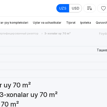
UZS
USD
rar-joy komplekslari
Uylar va uchastkalar
Tijorat
Ipoteka
Quruvch
ертифицированный риэлтор
3-xonalar uy 70 m²
Foyda
Ташке
ar uy 70 m²
 3-xonalar uy 70 m²
y 70 m²