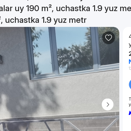
alar uy 190 m², uchastka 1.9 yuz me
, uchastka 1.9 yuz metr
1
T
у