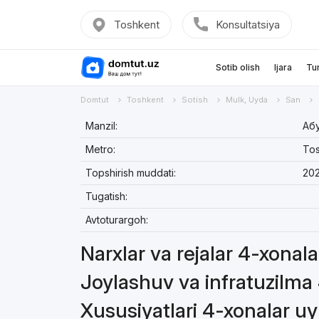
Toshkent
Konsultatsiya
Sotib olish
Ijara
Tu
Domtut
Toshkent
Sotish
Mulk, Uyda
San
Manzil:
Абу
Metro:
Tos
Topshirish muddati:
202
Tugatish:
Avtoturargoh:
Narxlar va rejalar 4-xonal
Joylashuv va infratuzilma
Xususiyatlari 4-xonalar uy