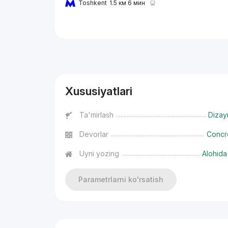
Toshkent
1.5 км 6 мин
Reklama
Xususiyatlari
Ta'mirlash
Dizay
Devorlar
Concr
Uyni yozing
Alohida
Parametrlarni ko'rsatish