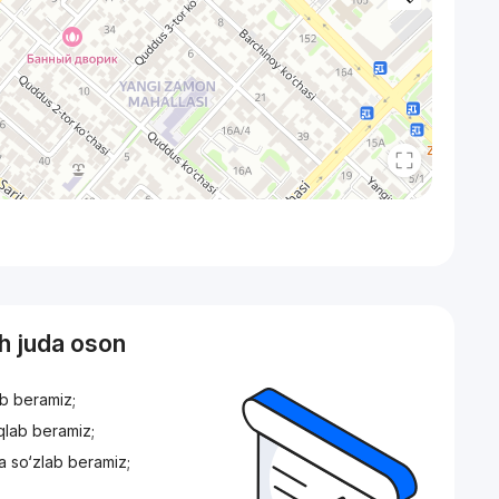
sh juda oson
ib beramiz;
iqlab beramiz;
a so‘zlab beramiz;