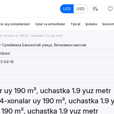
UZS
USD
rar-joy komplekslari
Uylar va uchastkalar
Tijorat
Ipoteka
Quruvch
4-xonalar uy 190 m², uchastka 1.9 yuz metr
 Сулеймана Банокатий улица, Янгизамон массив
hkent
3-04-16
ar uy 190 m², uchastka 1.9 yuz metr
 4-xonalar uy 190 m², uchastka 1.9 
 190 m², uchastka 1.9 yuz metr