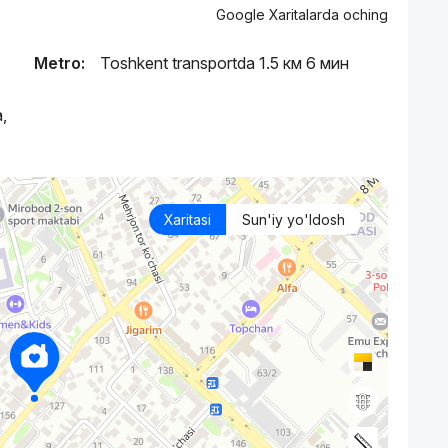
Google Xaritalarda oching
Metro:
Toshkent transportda 1.5 км 6 мин
,
Xaritasi
Sun'iy yo'ldosh