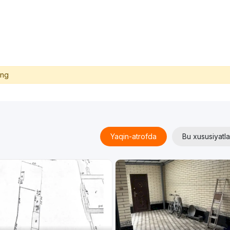
ing
Yaqin-atrofda
Bu xususiyatla