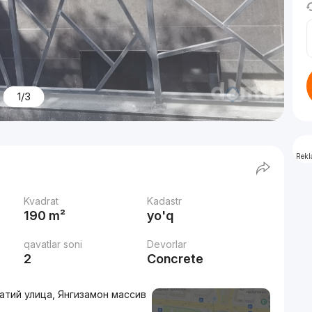
1/3
Rek
Kvadrat
Kadastr
190 m²
yo'q
qavatlar soni
Devorlar
2
Concrete
атий улица, Янгизамон массив