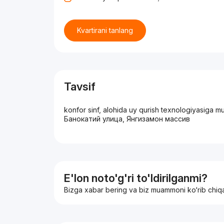
Kvartirani tanlang
Tavsif
konfor sinf, alohida uy qurish texnologiyasiga 
Банокатий улица, Янгизамон массив
E'lon noto'g'ri to'ldirilganmi?
Bizga xabar bering va biz muammoni ko‘rib chiq