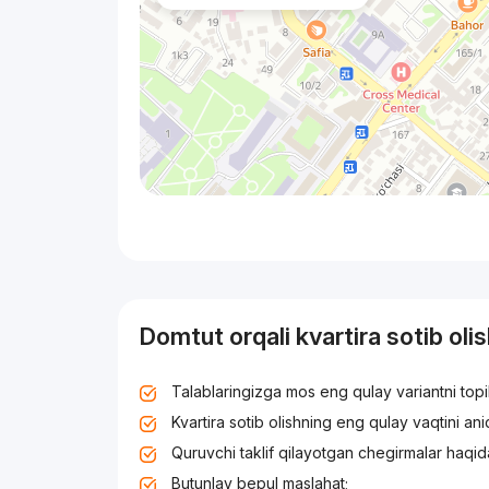
Domtut orqali kvartira sotib oli
Talablaringizga mos eng qulay variantni top
Kvartira sotib olishning eng qulay vaqtini an
Quruvchi taklif qilayotgan chegirmalar haqid
Butunlay bepul maslahat;