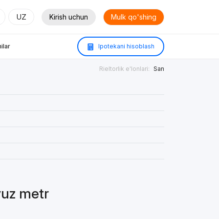
UZ
Kirish uchun
Mulk qo'shing
ilar
Ipotekani hisoblash
Rieltorlik e'lonlari:
San
yuz metr