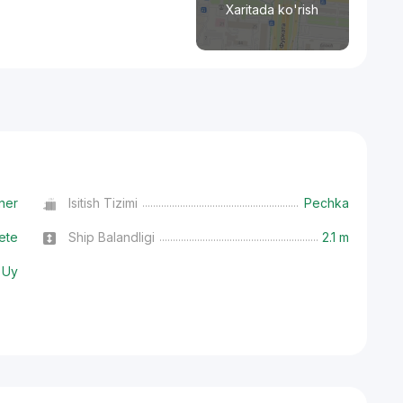
Xaritada ko'rish
ner
Isitish Tizimi
Pechka
ete
Ship Balandligi
2.1 m
 Uy