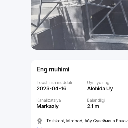
Eng muhimi
Topshirish muddati
Uyni yozing
2023-04-16
Alohida Uy
Kanalizatsiya
Balandligi
Markaziy
2.1 m
Toshkent, Mirobod, Абу Сулеймана Банок