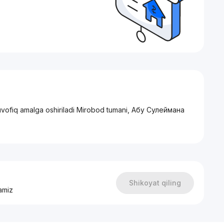
muvofiq amalga oshiriladi Mirobod tumani, Абу Сулеймана
Shikoyat qiling
amiz