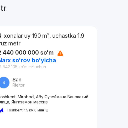
tr
4-xonalar uy 190 m², uchastka 1.9
yuz metr
2 440 000 000
soʻm
Narx so'rov bo'yicha
2 842 105
soʻm
m² uchun
San
S
Rieltor
oshkent, Mirobod, Абу Сулеймана Банокатий
лица, Янгизамон массив
Toshkent
1.5 км 6 мин