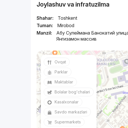
Joylashuv va infratuzilma
Shahar:
Toshkent
Tuman:
Mirobod
Manzil:
Абу Сулеймана Банокатий улица
Янгизамон массив
Ovqat
Parklar
Maktablar
Bolalar bog'chalari
Kasalxonalar
Savdo markazlari
Supermarkets