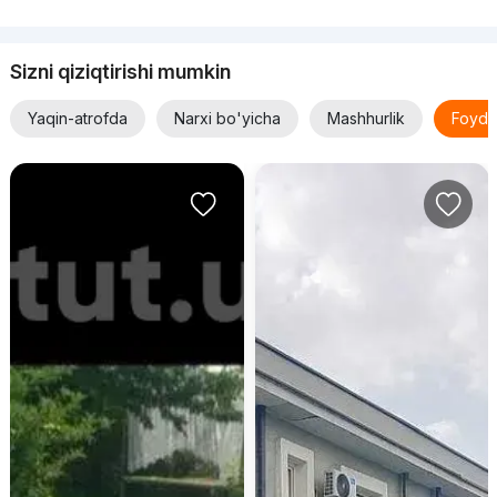
Sizni qiziqtirishi mumkin
Yaqin-atrofda
Narxi bo'yicha
Mashhurlik
Foyda