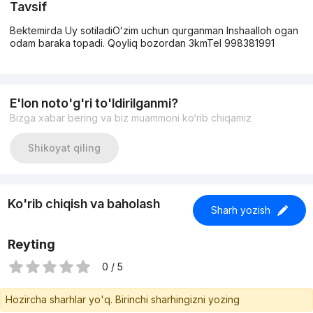
Tavsif
Bektemirda Uy sotiladiOʻzim uchun qurganman Inshaalloh ogan
odam baraka topadi. Qoyliq bozordan 3kmTel 998381991
E'lon noto'g'ri to'ldirilganmi?
Bizga xabar bering va biz muammoni ko‘rib chiqamiz
Shikoyat qiling
Ko'rib chiqish va baholash
Sharh yozish
Reyting
0 / 5
Hozircha sharhlar yo'q. Birinchi sharhingizni yozing