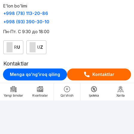
E'lon bo'limi
+998 (78) 113-20-86
+998 (93) 390-30-10
Пн-Пт. С 9:30 до 18:00
RU
UZ
Kontaktlar
loyiha haqida
Menga qo'ng'iroq qiling
Kontaktlar
Webnow © loyihasi
Foydalanish shartlari
Yangi binolar
Kvartiralar
Qo'shish
Ipoteka
Xarita
Maxfiylik siyosati
Ommaviy taklif