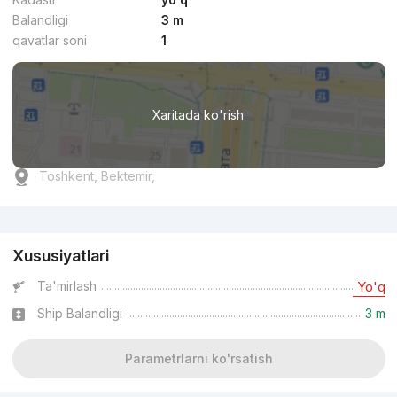
Balandligi
3 m
qavatlar soni
1
Xaritada ko'rish
Toshkent, Bektemir,
Reklama
Xususiyatlari
Ta'mirlash
Yo'q
Ship Balandligi
3 m
Parametrlarni ko'rsatish