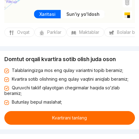
Xaritasi
Sun'iy yo'ldosh
Ovqat
Parklar
Maktablar
Bolalar bo
Domtut orqali kvartira sotib olish juda oson
Talablaringizga mos eng qulay variantni topib beramiz;
Kvartira sotib olishning eng qulay vaqtini aniqlab beramiz;
Quruvchi taklif qilayotgan chegirmalar haqida so‘zlab
beramiz;
Butunlay bepul maslahat;
Kvartirani tanlang