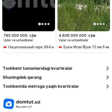
793 000 000
сўм
4 636 000 000
сўм
Uylar va uchastkalar
Uylar va uchastkalar
Национальный парк
884 м 11 мин piyoda
Буюк Ипак Йули
1.5 км 6 ми
Toshkent tumanlaridagi kvartiralar
Shuningdek qarang
Toshkentda metroga yaqin kvartiralar