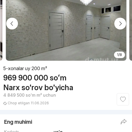
1/8
5-xonalar uy 200 m²
969 900 000
soʻm
Narx so'rov bo'yicha
4 849 500
soʻm
m² uchun
Chop etilgan 11.06.2026
Eng muhimi
Kadastr
yo'q