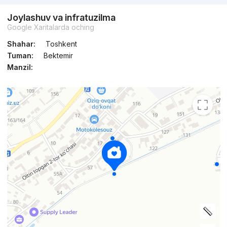
Joylashuv va infratuzilma
Google Xaritalarda oching
Shahar:
Toshkent
Tuman:
Bektemir
Manzil: