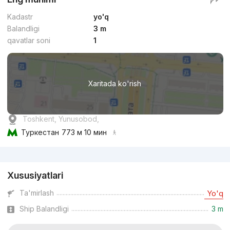
Kadastr
yo'q
Balandligi
3 m
qavatlar soni
1
Xaritada ko'rish
Toshkent, Yunusobod,
Туркестан
773 м 10 мин
Reklama
Xususiyatlari
Ta'mirlash
Yo'q
Ship Balandligi
3 m