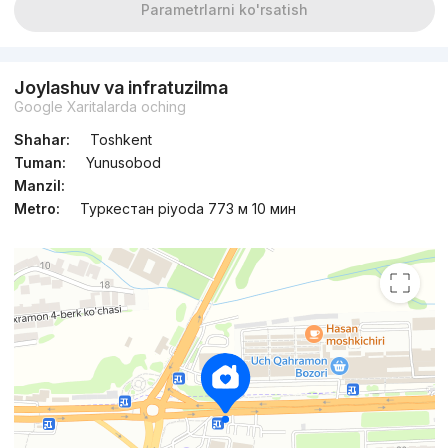
Parametrlarni ko'rsatish
Joylashuv va infratuzilma
Google Xaritalarda oching
Shahar:
Toshkent
Tuman:
Yunusobod
Manzil:
Metro:
Туркестан piyoda 773 м 10 мин