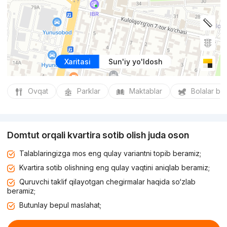
Xaritasi
Sun'iy yo'ldosh
Ovqat
Parklar
Maktablar
Bolalar bo
Domtut orqali kvartira sotib olish juda oson
Talablaringizga mos eng qulay variantni topib beramiz;
Kvartira sotib olishning eng qulay vaqtini aniqlab beramiz;
Quruvchi taklif qilayotgan chegirmalar haqida so‘zlab
beramiz;
Butunlay bepul maslahat;