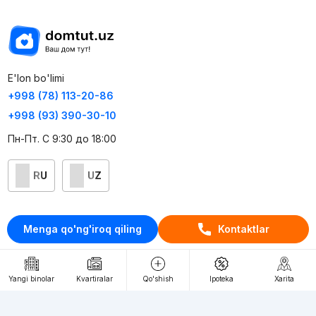
E'lon bo'limi
+998 (78) 113-20-86
+998 (93) 390-30-10
Пн-Пт. С 9:30 до 18:00
RU
UZ
Kontaktlar
Menga qo'ng'iroq qiling
Kontaktlar
loyiha haqida
Webnow © loyihasi
Yangi binolar
Kvartiralar
Qo'shish
Ipoteka
Xarita
Foydalanish shartlari
Maxfiylik siyosati