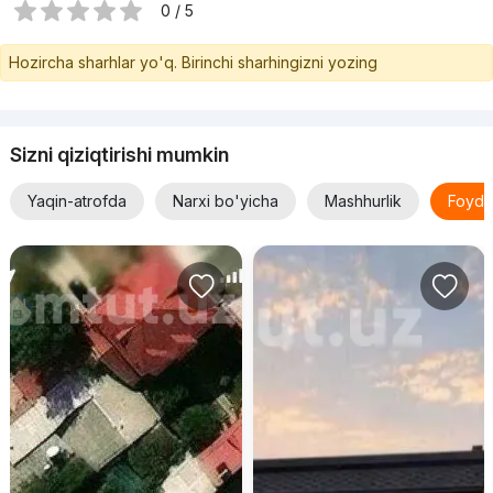
0 / 5
Hozircha sharhlar yo'q. Birinchi sharhingizni yozing
Sizni qiziqtirishi mumkin
Yaqin-atrofda
Narxi bo'yicha
Mashhurlik
Foyda