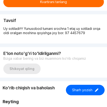
Kvartirani tanlang
Tavsif
Uy sotiladi‼️‼️ Yunusobod tumani srochna 1 etaj uy sotiladi orqa
oldi oralgan moshina qoyishga joy bor. 97 4457679
E'lon noto'g'ri to'ldirilganmi?
Bizga xabar bering va biz muammoni ko‘rib chiqamiz
Shikoyat qiling
Ko'rib chiqish va baholash
Sharh yozish
Reyting