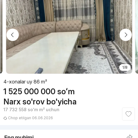
1/8
4-xonalar uy 86 m²
1 525 000 000
soʻm
Narx so'rov bo'yicha
17 732 558
soʻm
m² uchun
Chop etilgan 06.06.2026
Eng muhimi