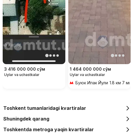
3 416 000 000
сўм
1 464 000 000
сўм
Uylar va uchastkalar
Uylar va uchastkalar
Буюк Ипак Йули
1.8 км 7 ми
Toshkent tumanlaridagi kvartiralar
Shuningdek qarang
Toshkentda metroga yaqin kvartiralar