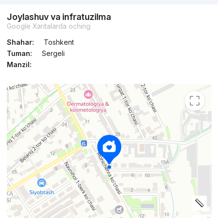
Joylashuv va infratuzilma
Google Xaritalarda oching
Shahar:
Toshkent
Tuman:
Sergeli
Manzil: