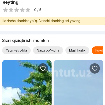
Reyting
0 / 5
Hozircha sharhlar yo'q. Birinchi sharhingizni yozing
Sizni qiziqtirishi mumkin
Yaqin-atrofda
Narxi bo'yicha
Mashhurlik
Foyda