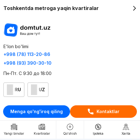
Toshkentda metroga yaqin kvartiralar
E'lon bo'limi
+998 (78) 113-20-86
+998 (93) 390-30-10
Пн-Пт. С 9:30 до 18:00
RU
UZ
Kontaktlar
Menga qo'ng'iroq qiling
Kontaktlar
loyiha haqida
Webnow © loyihasi
Yangi binolar
Kvartiralar
Qo'shish
Ipoteka
Xarita