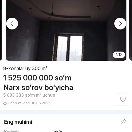
1/12
8-xonalar uy 300 m²
1 525 000 000
soʻm
Narx so'rov bo'yicha
5 083 333
soʻm
m² uchun
Chop etilgan 08.06.2026
Eng muhimi
Kadastr
yo'q