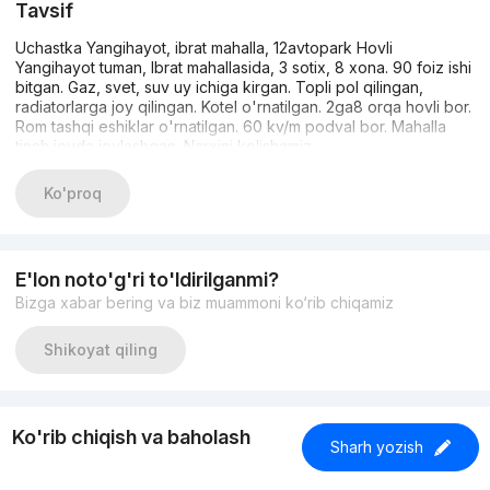
Tavsif
Uchastka Yangihayot, ibrat mahalla, 12avtopark Hovli
Yangihayot tuman, Ibrat mahallasida, 3 sotix, 8 xona. 90 foiz ishi
bitgan. Gaz, svet, suv uy ichiga kirgan. Topli pol qilingan,
radiatorlarga joy qilingan. Kotel o'rnatilgan. 2ga8 orqa hovli bor.
Rom tashqi eshiklar o'rnatilgan. 60 kv/m podval bor. Mahalla
tinch joyda joylashgan. Narxini kelishamiz.
Ko'proq
E'lon noto'g'ri to'ldirilganmi?
Bizga xabar bering va biz muammoni ko‘rib chiqamiz
Shikoyat qiling
Ko'rib chiqish va baholash
Sharh yozish