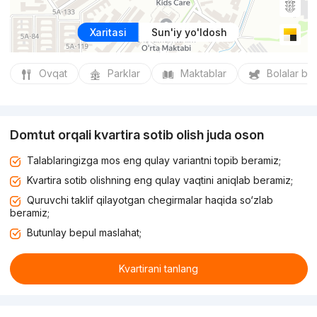
Xaritasi
Sun'iy yo'ldosh
Ovqat
Parklar
Maktablar
Bolalar bo
Domtut orqali kvartira sotib olish juda oson
Talablaringizga mos eng qulay variantni topib beramiz;
Kvartira sotib olishning eng qulay vaqtini aniqlab beramiz;
Quruvchi taklif qilayotgan chegirmalar haqida so‘zlab
beramiz;
Butunlay bepul maslahat;
Kvartirani tanlang