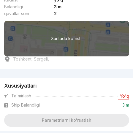
Balandligi
3 m
qavatlar soni
2
Xaritada ko'rish
Toshkent, Sergeli,
Reklama
Xususiyatlari
Ta'mirlash
Yo'q
Ship Balandligi
3 m
Parametrlarni ko'rsatish