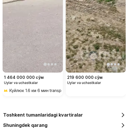
1 464 000 000
сўм
219 600 000
сўм
Uylar va uchastkalar
Uylar va uchastkalar
Куйлюк
1.6 км 6 мин transportda
Toshkent tumanlaridagi kvartiralar
Shuningdek qarang