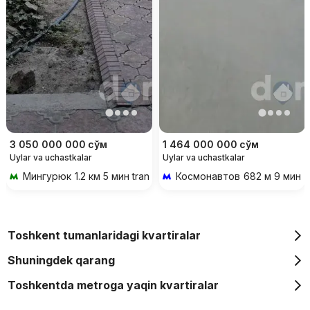
3 050 000 000
сўм
1 464 000 000
сўм
Uylar va uchastkalar
Uylar va uchastkalar
Мингурюк
1.2 км 5 мин transportda
Космонавтов
682 м 9 мин p
Toshkent tumanlaridagi kvartiralar
Shuningdek qarang
Toshkentda metroga yaqin kvartiralar