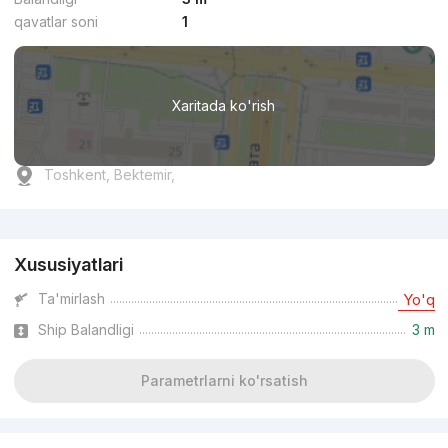
qavatlar soni
1
Xaritada ko'rish
Toshkent, Bektemir,
Reklama
Xususiyatlari
Ta'mirlash
Yo'q
Ship Balandligi
3 m
Parametrlarni ko'rsatish