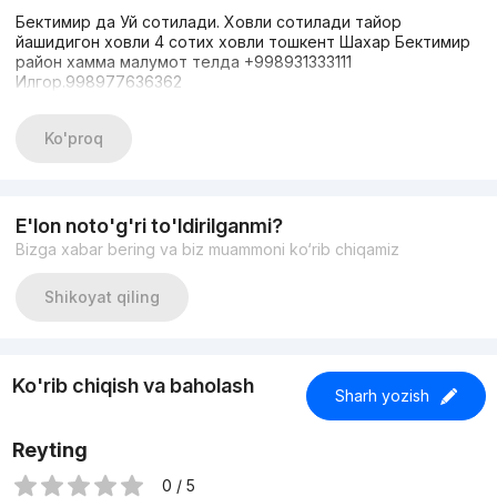
Бектимир да Уй сотилади. Ховли сотилади тайор
йашидигон ховли 4 сотих ховли тошкент Шахар Бектимир
район хамма малумот телда +998931333111
Илгор.998977636362
Ko'proq
E'lon noto'g'ri to'ldirilganmi?
Bizga xabar bering va biz muammoni ko‘rib chiqamiz
Shikoyat qiling
Ko'rib chiqish va baholash
Sharh yozish
Reyting
0 / 5