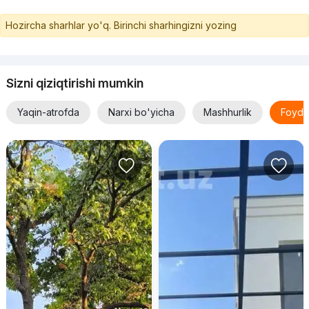
Hozircha sharhlar yo'q. Birinchi sharhingizni yozing
Sizni qiziqtirishi mumkin
Yaqin-atrofda
Narxi bo'yicha
Mashhurlik
Foyda