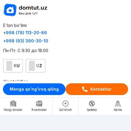
E'lon bo'limi
+998 (78) 113-20-86
+998 (93) 390-30-10
Пн-Пт. С 9:30 до 18:00
RU
UZ
Kontaktlar
Menga qo'ng'iroq qiling
Kontaktlar
loyiha haqida
Webnow © loyihasi
Yangi binolar
Kvartiralar
Qo'shish
Ipoteka
Xarita
Foydalanish shartlari
Maxfiylik siyosati