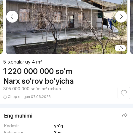
1/6
5-xonalar uy 4 m²
1 220 000 000
soʻm
Narx so'rov bo'yicha
305 000 000
soʻm
m² uchun
Chop etilgan 07.06.2026
Eng muhimi
Kadastr
yo'q
Balandligi
3 m