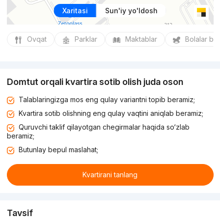
Xaritasi
Sun'iy yo'ldosh
Ovqat
Parklar
Maktablar
Bolalar bo
Domtut orqali kvartira sotib olish juda oson
Talablaringizga mos eng qulay variantni topib beramiz;
Kvartira sotib olishning eng qulay vaqtini aniqlab beramiz;
Quruvchi taklif qilayotgan chegirmalar haqida so‘zlab
beramiz;
Butunlay bepul maslahat;
Kvartirani tanlang
Tavsif