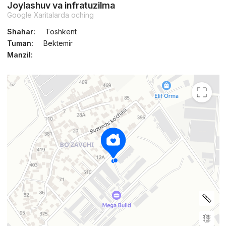
Joylashuv va infratuzilma
Google Xaritalarda oching
Shahar:
Toshkent
Tuman:
Bektemir
Manzil: