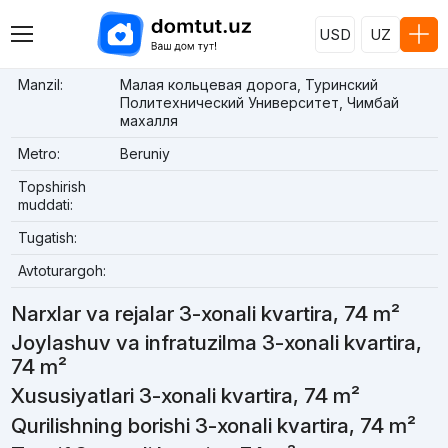
USD
UZ
Manzil:
Малая кольцевая дорога, Туринский
Политехнический Университет, Чимбай
махалля
Metro:
Beruniy
Topshirish
muddati:
Tugatish:
Avtoturargoh:
Narxlar va rejalar 3-xonali kvartira, 74 m²
Joylashuv va infratuzilma 3-xonali kvartira,
74 m²
Xususiyatlari 3-xonali kvartira, 74 m²
Qurilishning borishi 3-xonali kvartira, 74 m²