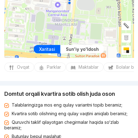
Xaritasi
Sun'iy yo'ldosh
Ovqat
Parklar
Maktablar
Bolalar bo
Domtut orqali kvartira sotib olish juda oson
Talablaringizga mos eng qulay variantni topib beramiz;
Kvartira sotib olishning eng qulay vaqtini aniqlab beramiz;
Quruvchi taklif qilayotgan chegirmalar haqida so‘zlab
beramiz;
Butunlay bepul maslahat;