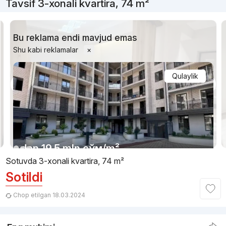
Tavsif 3-xonali kvartira, 74 m²
Bu reklama endi mavjud emas
Shu kabi reklamalar
×
Qulaylik
1/12
dan
19.5 mln
сўм
/m²
Sotuvda 3-xonali kvartira, 74 m²
Sotildi
Topshirildi 2023
,
Надежда
3-xonali kvartira, 82 m²
Chop etilgan 18.03.2024
+998 (90) 178...