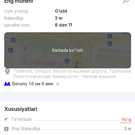
Eng muhimi
Qulaylik
Uyni yozing
G'isht
Balandligi
3 m
qavatlar soni
8 dan 11
dan
19.5 mln
сўм
/m²
Xaritada ko'rish
Topshirildi 2023
,
Владимир
Toshkent, Olmazor, Малая кольцевая дорога, Туринский
3-xonali kvartira, 82 m²
Политехнический Университет, Чимбай махалля
Beruniy
1.6 км 6 мин
+998 (91) 787...
Reklama
Qulaylik
Xususiyatlari
Ta'mirlash
Yo'q
Ship Balandligi
3 m