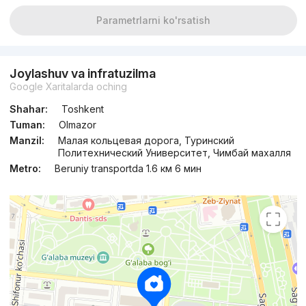
Parametrlarni ko'rsatish
dan
19.5 mln
сўм
/m²
Topshirildi 2023
,
Shoxrux
Joylashuv va infratuzilma
3-xonali kvartira, 72 m²
Google Xaritalarda oching
+998 (93) 315...
Shahar:
Toshkent
Tuman:
Olmazor
Manzil:
Малая кольцевая дорога, Туринский
Политехнический Университет, Чимбай махалля
Metro:
Beruniy transportda 1.6 км 6 мин