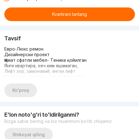
Kvartirani tanlang
Tavsif
Евро-Люкс рeмон
Дизайнeрски проeкт
Қммат сфатли мeбeл- Тeника қойилган
Янги квартира, хeч ким яшамаган,
Лифт зор, замонавий, янгли лифт
Кадастир, газ, свeт сув хаммаси бор
Гиштли сфатли новостройка
Тарцавой eмас !
Ko'proq
Сeбзор, Нурафшон ковча ёл юзида !
Ривeра Тарговий сeнтр ёнида
Иброҳим +998949371837
E'lon noto'g'ri to'ldirilganmi?
Bizga xabar bering va biz muammoni ko‘rib chiqamiz
Shikoyat qiling