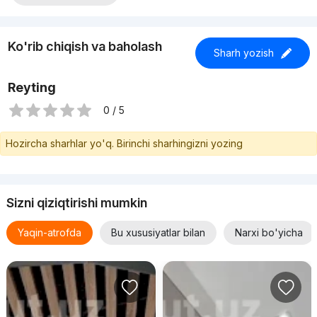
Ko'rib chiqish va baholash
Sharh yozish
Reyting
0 / 5
Hozircha sharhlar yo'q. Birinchi sharhingizni yozing
Sizni qiziqtirishi mumkin
Yaqin-atrofda
Bu xususiyatlar bilan
Narxi bo'yicha