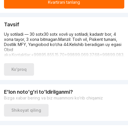
Kvartirani tanlang
Tavsif
Uy sotiladi — 30 sotx30 sotx xovli uy sotiladi; kadastr bor, 4
xona tayor, 3 xona bitmagan.Manzil: Tosh vil, Piskent tumani,
Dostlik MFY, Yangiobod ko‘cha 44.Kelishib beradigan uy egasi
Obid
aka.Kontaktlar:+99895.855.15.70+99899.069.37.68+99899.083.4
Ko'proq
E'lon noto'g'ri to'ldirilganmi?
Bizga xabar bering va biz muammoni ko‘rib chiqamiz
Shikoyat qiling