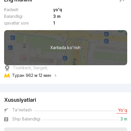
Kadastr
yo'q
Balandligi
3 m
qavatlar soni
1
Xaritada ko'rish
Toshkent, Sergeli,
Туран
962 м 12 мин
Reklama
Xususiyatlari
Ta'mirlash
Yo'q
Ship Balandligi
3 m