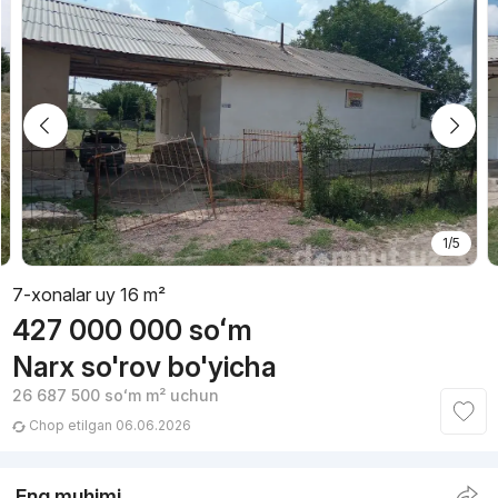
1/5
7-xonalar uy 16 m²
427 000 000
soʻm
Narx so'rov bo'yicha
26 687 500
soʻm
m² uchun
Chop etilgan 06.06.2026
Eng muhimi