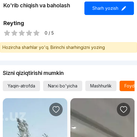
Ko'rib chiqish va baholash
Sharh yozish
Reyting
0 / 5
Hozircha sharhlar yo'q. Birinchi sharhingizni yozing
Sizni qiziqtirishi mumkin
Yaqin-atrofda
Narxi bo'yicha
Mashhurlik
Foyda