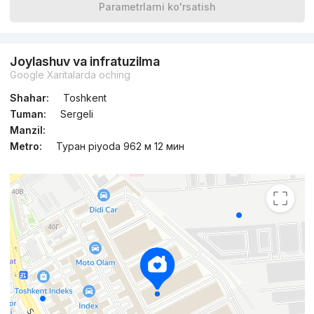
Parametrlarni ko'rsatish
Joylashuv va infratuzilma
Google Xaritalarda oching
Shahar:
Toshkent
Tuman:
Sergeli
Manzil:
Metro:
Туран piyoda 962 м 12 мин