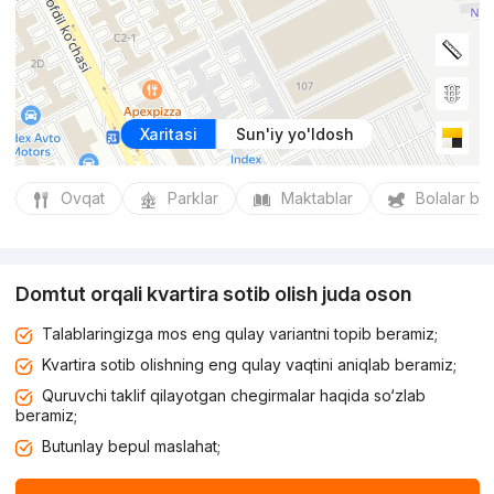
Xaritasi
Sun'iy yo'ldosh
Ovqat
Parklar
Maktablar
Bolalar bo
Domtut orqali kvartira sotib olish juda oson
Talablaringizga mos eng qulay variantni topib beramiz;
Kvartira sotib olishning eng qulay vaqtini aniqlab beramiz;
Quruvchi taklif qilayotgan chegirmalar haqida so‘zlab
beramiz;
Butunlay bepul maslahat;