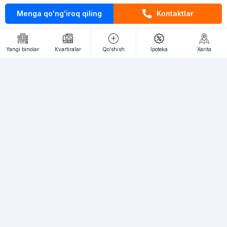
Menga qo'ng'iroq qiling
Kontaktlar
Kontaktlar
loyiha haqida
Yangi binolar
Kvartiralar
Qo'shish
Ipoteka
Xarita
Webnow © loyihasi
Foydalanish shartlari
Maxfiylik siyosati
Ommaviy taklif
Muassis:
"WEBNOW" MChJ
Manzil:
Toshkent shahri, A.Qahhor ko'chasi, 47-uy
Elektron ommaviy axborot vositalarini ro'yxatdan o'tkazish:
1649
Toshkent shahridagi yangi binolardagi kvartiralarga talab katta, siz
bizning veb-saytimizda istalgan toifadagi kvartiralarni cheksiz miqdorda