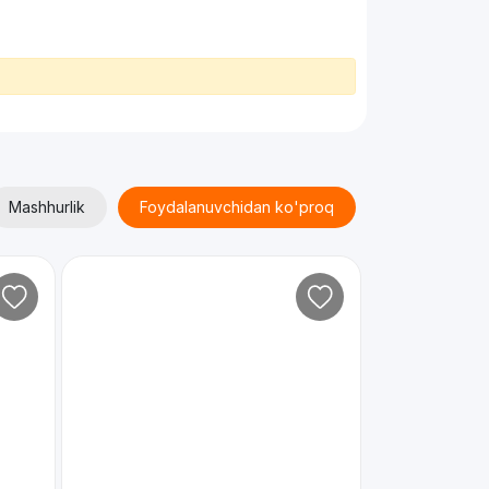
Mashhurlik
Foydalanuvchidan ko'proq