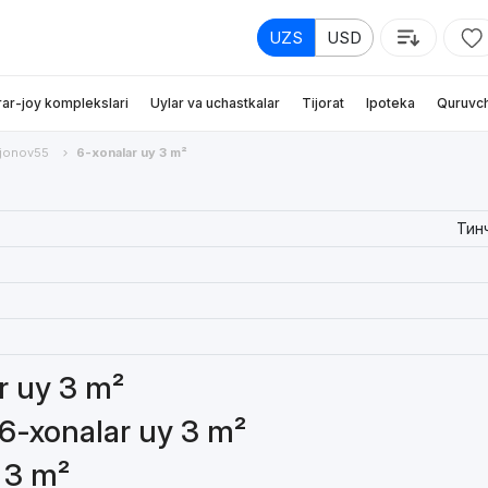
UZS
USD
rar-joy komplekslari
Uylar va uchastkalar
Tijorat
Ipoteka
Quruvch
mjonov55
6-xonalar uy 3 m²
Тин
ar uy 3 m²
 6-xonalar uy 3 m²
 3 m²