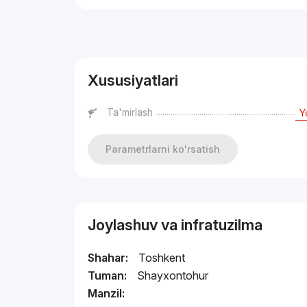
Reklama
Xususiyatlari
Ta'mirlash
Y
Parametrlarni ko'rsatish
Joylashuv va infratuzilma
Shahar:
Toshkent
Tuman:
Shayxontohur
Manzil: