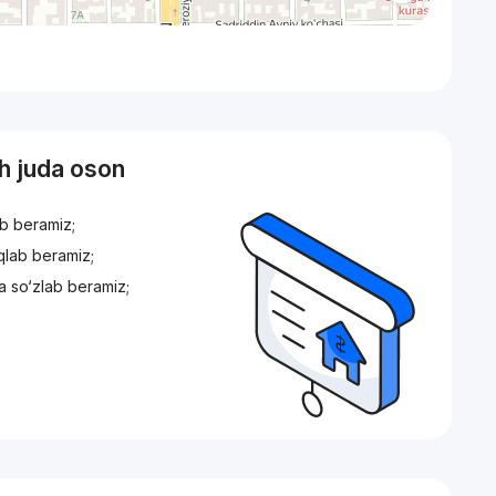
sh juda oson
ib beramiz;
iqlab beramiz;
a so‘zlab beramiz;