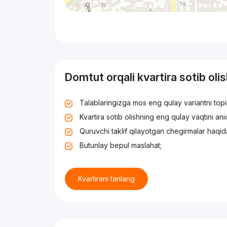
Domtut orqali kvartira sotib oli
Talablaringizga mos eng qulay variantni top
Kvartira sotib olishning eng qulay vaqtini an
Quruvchi taklif qilayotgan chegirmalar haqid
Butunlay bepul maslahat;
Kvartirani tanlang