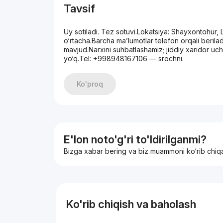
Tavsif
Uy sotiladi. Tez sotuvi.Lokatsiya: Shayxontohur
o‘rtacha.Barcha ma’lumotlar telefon orqali berilad
mavjud.Narxini suhbatlashamiz; jiddiy xaridor uc
yo‘q.Tel: +998948167106 — srochni.
Ko'proq
E'lon noto'g'ri to'ldirilganmi?
Bizga xabar bering va biz muammoni ko‘rib chiq
Ko'rib chiqish va baholash