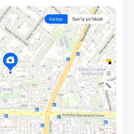
Xaritasi
Sun'iy yo'ldosh