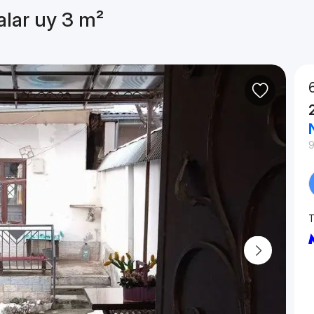
alar uy 3 m²
9
T