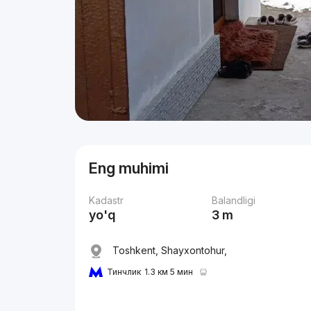
Eng muhimi
Kadastr
Balandligi
yo'q
3 m
Toshkent, Shayxontohur,
Тинчлик
1.3 км 5 мин