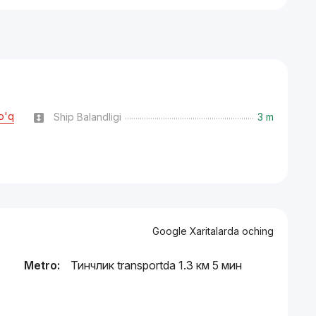
o'q
Ship Balandligi
3 m
Google Xaritalarda oching
Metro:
Тинчлик transportda 1.3 км 5 мин