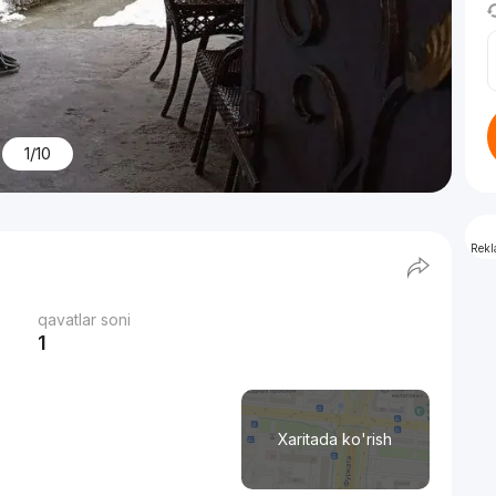
1/10
Rek
qavatlar soni
1
Xaritada ko'rish