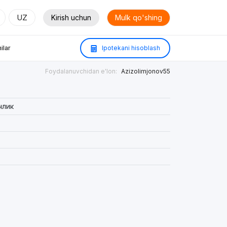
UZ
Kirish uchun
Mulk qo'shing
ilar
Ipotekani hisoblash
Foydalanuvchidan e'lon:
Azizolimjonov55
члик