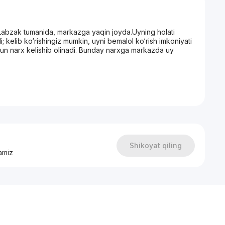
, Labzak tumanida, markazga yaqin joyda.Uyning holati
i; kelib ko‘rishingiz mumkin, uyni bemalol ko‘rish imkoniyati
hun narx kelishib olinadi. Bunday narxga markazda uy
Shikoyat qiling
amiz