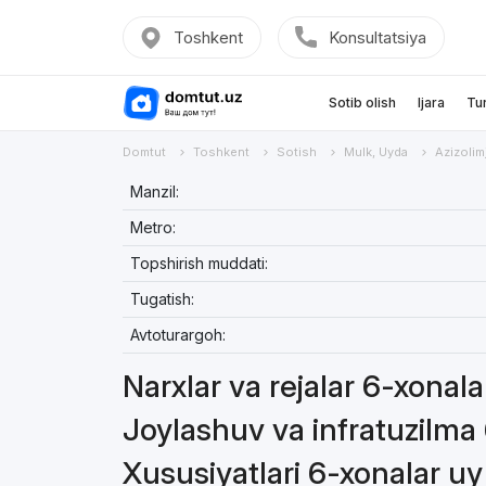
Toshkent
Konsultatsiya
Sotib olish
Ijara
Tu
Domtut
Toshkent
Sotish
Mulk, Uyda
Azizoli
Manzil:
Metro:
Topshirish muddati:
Tugatish:
Avtoturargoh:
Narxlar va rejalar 6-xonal
Joylashuv va infratuzilma
Xususiyatlari 6-xonalar uy