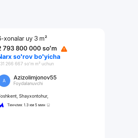
6-xonalar uy 3 m²
2 793 800 000
soʻm
Narx so'rov bo'yicha
31 266 667
soʻm
m² uchun
Azizolimjonov55
A
Foydalanuvchi
oshkent, Shayxontohur,
Тинчлик
1.3 км 5 мин