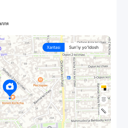
алля
Xaritasi
Sun'iy yo'ldosh