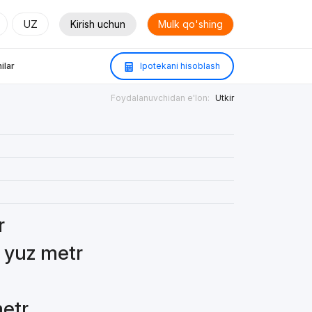
UZ
Kirish uchun
Mulk qo'shing
ilar
Ipotekani hisoblash
Foydalanuvchidan e'lon:
Utkir
r
7 yuz metr
metr