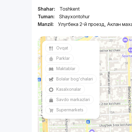
Shahar:
Toshkent
Tuman:
Shayxontohur
Manzil:
Улугбека 2-й проезд, Аклан мах
Ovqat
Parklar
Maktablar
Bolalar bog'chalari
Kasalxonalar
Savdo markazlari
Supermarkets