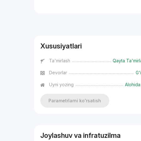
Reklama
Xususiyatlari
Ta'mirlash
Qayta Ta'mirl
Devorlar
G'
Uyni yozing
Alohida
Parametrlarni ko'rsatish
Joylashuv va infratuzilma