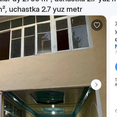
m², uchastka 2.7 yuz metr
7
T