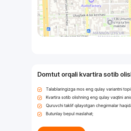
Domtut orqali kvartira sotib oli
Talablaringizga mos eng qulay variantni top
Kvartira sotib olishning eng qulay vaqtini an
Quruvchi taklif qilayotgan chegirmalar haqid
Butunlay bepul maslahat;