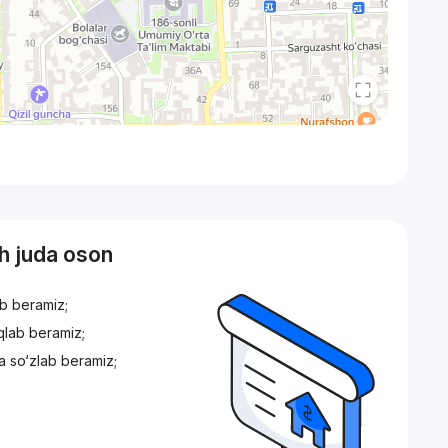
sh juda oson
ib beramiz;
iqlab beramiz;
a so‘zlab beramiz;