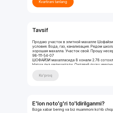
Kvartirani tanlang
Tavsif
Продаю участок в элитной махалле Шофайзи. 
условия. Вода, газ, канализация. Рядом школ
хорошая махалла. Участок свой. Прошу несер
98-111-54-07
ШОФАЙЗИ махалласида 8 хонали 2.78 сотохли
Нархи яна келишилади. Оилавий яшаш имкония
суви , 2 фазали электр токи, табиий газ, 2 м
Арча кўчадан ҳовлигача 5 минутли йўл.
Ko'proq
Ҳовлидан Кўкча масжиди ва 1-шаҳар больница
минутли йўл.
Ён-атрофда поликлиника, 136-мактаб, 186-мак
боғчаси, хусусий таълим муассасалари мавж
E'lon noto'g'ri to'ldirilganmi?
Bizga xabar bering va biz muammoni ko‘rib chiq