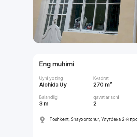
Eng muhimi
Uyni yozing
Kvadrat
Alohida Uy
270 m²
Balandligi
qavatlar soni
3 m
2
Toshkent, Shayxontohur, Улугбека 2-й пр