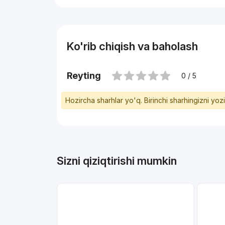
Ko'rib chiqish va baholash
Reyting
0 / 5
Hozircha sharhlar yo'q. Birinchi sharhingizni yoz
Sizni qiziqtirishi mumkin