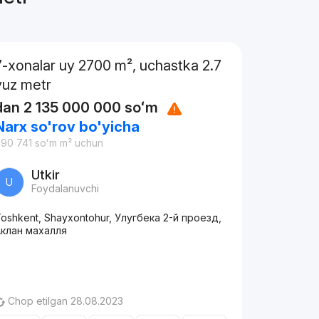
7-xonalar uy 2700 m², uchastka 2.7
yuz metr
dan
2 135 000 000
soʻm
Narx so'rov bo'yicha
90 741
soʻm
m² uchun
Utkir
U
Foydalanuvchi
oshkent, Shayxontohur, Улугбека 2-й проезд,
Аклан махалля
Chop etilgan 28.08.2023