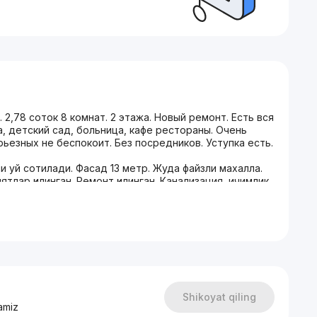
2,78 соток 8 комнат. 2 этажа. Новый ремонт. Есть вся
а, детский сад, больница, кафе рестораны. Очень
ьезных не беспокоит. Без посредников. Уступка есть.
 уй сотилади. Фасад 13 метр. Жуда файзли махалла.
тлар қилинган. Ремонт қилинган. Канализация, ичимлик
ашина парковкасига жой бор. Сауна ва бассейн.
гача 5 минутли йўл, Чорсу ва Самарқанд дарвозага 10
таб, 167-мактаб, 40-мактаб,141-мактаб, болалар
уд.
Shikoyat qiling
amiz