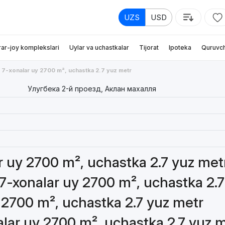
UZS
USD
rar-joy komplekslari
Uylar va uchastkalar
Tijorat
Ipoteka
Quruvch
7-xonalar uy 2700 m², uchastka 2.7 yuz metr
Улугбека 2-й проезд, Аклан махалля
ar uy 2700 m², uchastka 2.7 yuz met
 7-xonalar uy 2700 m², uchastka 2.
y 2700 m², uchastka 2.7 yuz metr
alar uy 2700 m², uchastka 2.7 yuz 