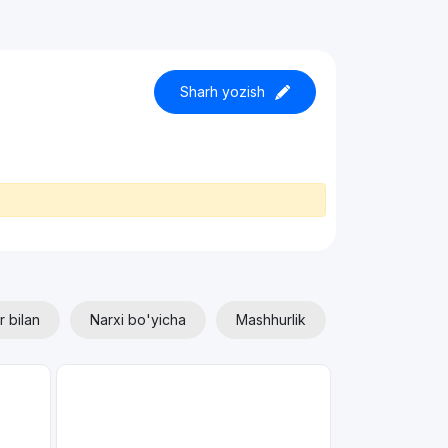
Sharh yozish
r bilan
Narxi bo'yicha
Mashhurlik