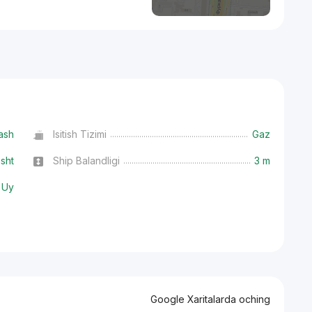
ash
Isitish Tizimi
Gaz
isht
Ship Balandligi
3 m
 Uy
Google Xaritalarda oching