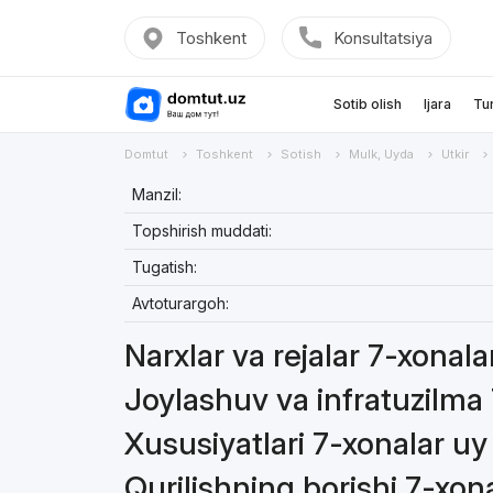
Toshkent
Konsultatsiya
Sotib olish
Ijara
Tu
Domtut
Toshkent
Sotish
Mulk, Uyda
Utkir
Manzil:
Topshirish muddati:
Tugatish:
Avtoturargoh:
Narxlar va rejalar 7-xonal
Joylashuv va infratuzilma
Xususiyatlari 7-xonalar u
Qurilishning borishi 7-xon