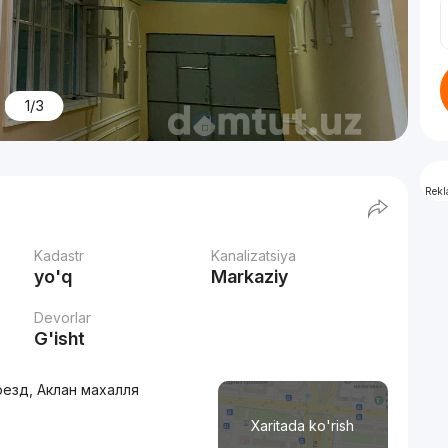
1/3
Rek
Kadastr
Kanalizatsiya
yo'q
Markaziy
Devorlar
G'isht
оезд, Аклан махалля
Xaritada ko'rish