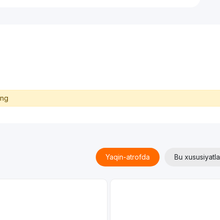
ing
Yaqin-atrofda
Bu xususiyatla