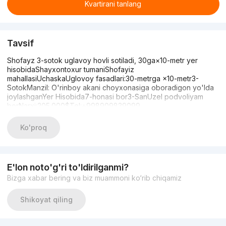
Kvartirani tanlang
Tavsif
Shofayz 3-sotok uglavoy hovli sotiladi, 30ga×10-metr yer
hisobidaShayxontoxur tumaniShofayiz
mahallasiUchaskaUglovoy fasadlari:30-metrga ×10-metr3-
SotokManzil: O'rinboy akani choyxonasiga oboradigon yo'lda
joylashganYer Hisobida7-honasi bor3-SanUzel podvoliyam
borNarxi:205.000$Tel:+998909839099
Ko'proq
E'lon noto'g'ri to'ldirilganmi?
Bizga xabar bering va biz muammoni ko‘rib chiqamiz
Shikoyat qiling