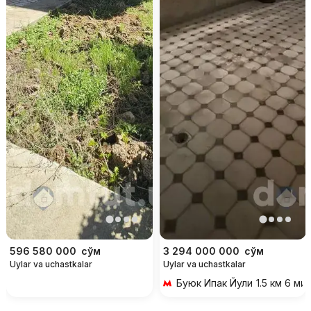
596 580 000
сўм
3 294 000 000
сўм
Uylar va uchastkalar
Uylar va uchastkalar
Буюк Ипак Йули
1.5 км 6 ми