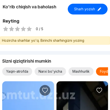
Ko'rib chiqish va baholash
Sharh yozish
Reyting
0 / 5
Hozircha sharhlar yo'q. Birinchi sharhingizni yozing
Sizni qiziqtirishi mumkin
Yaqin-atrofda
Narxi bo'yicha
Mashhurlik
Foyda