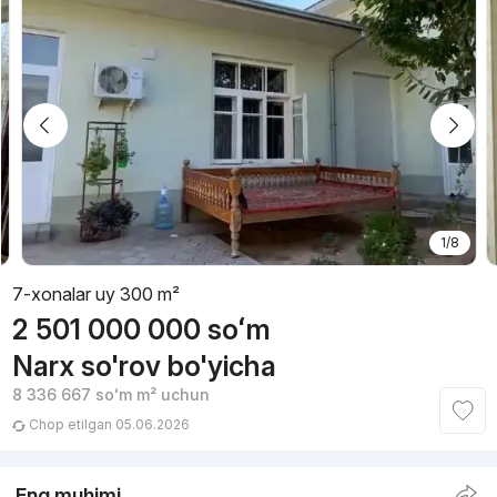
1/8
7-xonalar uy 300 m²
2 501 000 000
soʻm
Narx so'rov bo'yicha
8 336 667
soʻm
m² uchun
Chop etilgan 05.06.2026
Eng muhimi