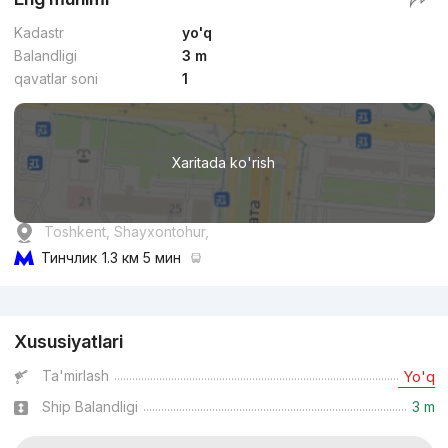
Kadastr
yo'q
Balandligi
3 m
qavatlar soni
1
Xaritada ko'rish
Toshkent, Shayxontohur,
Тинчлик
1.3 км 5 мин
Reklama
Xususiyatlari
Ta'mirlash
Yo'q
Ship Balandligi
3 m