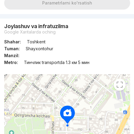
Parametrlarni ko'rsatish
Joylashuv va infratuzilma
Google Xaritalarda oching
Shahar:
Toshkent
Tuman:
Shayxontohur
Manzil:
Metro:
Тинчлик transportda 1.3 км 5 мин