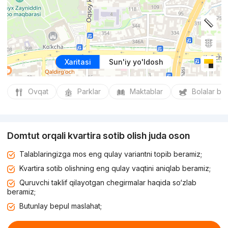
Xaritasi
Sun'iy yo'ldosh
Ovqat
Parklar
Maktablar
Bolalar bo
Domtut orqali kvartira sotib olish juda oson
Talablaringizga mos eng qulay variantni topib beramiz;
Kvartira sotib olishning eng qulay vaqtini aniqlab beramiz;
Quruvchi taklif qilayotgan chegirmalar haqida so‘zlab
beramiz;
Butunlay bepul maslahat;