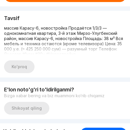
Tavsif
массив Карасу-6, новостройка Продаётся 1/3/3 —
однокомнатная квартира, 3-й этаж Мирзо-Улугбекский
район, массив Карасу-6, новостройка Площадь: 38 м² Вся
мебель и техника остаются (кроме телевизора) Цена: 35
000 у.е. (≈ 425 250 000 сум) — разумный торг Телефон:
Ярослав #1ком #30u #Новостройка
Ko'proq
E'lon noto'g'ri to'ldirilganmi?
Bizga xabar bering va biz muammoni ko‘rib chiqamiz
Shikoyat qiling