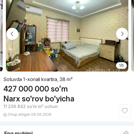
1/5
Sotuvda 1-xonali kvartira, 38 m²
427 000 000
soʻm
Narx so'rov bo'yicha
11 236 842
soʻm
m² uchun
Chop etilgan 06.06.2026
Eng muhimi