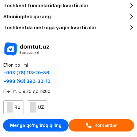
Toshkent tumanlaridagi kvartiralar
Shuningdek qarang
Toshkentda metroga yaqin kvartiralar
E'lon bo'limi
+998 (78) 113-20-86
+998 (93) 390-30-10
Пн-Пт. С 9:30 до 18:00
RU
UZ
Kontaktlar
Menga qo'ng'iroq qiling
Kontaktlar
loyiha haqida