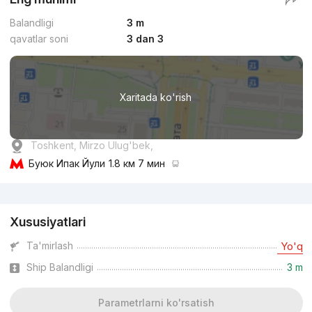
Balandligi
3 m
qavatlar soni
3 dan 3
Xaritada ko'rish
Toshkent, Mirzo Ulug'bek,
Буюк Ипак Йули
1.8 км 7 мин
Reklama
Xususiyatlari
Ta'mirlash
Yo'q
Ship Balandligi
3 m
Parametrlarni ko'rsatish