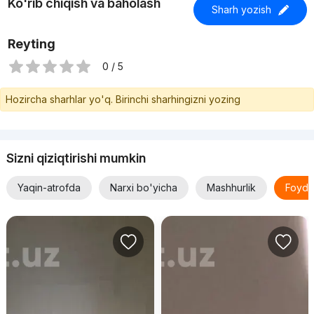
Ko'rib chiqish va baholash
Sharh yozish
Reyting
0 / 5
Hozircha sharhlar yo'q. Birinchi sharhingizni yozing
Sizni qiziqtirishi mumkin
Yaqin-atrofda
Narxi bo'yicha
Mashhurlik
Foyda