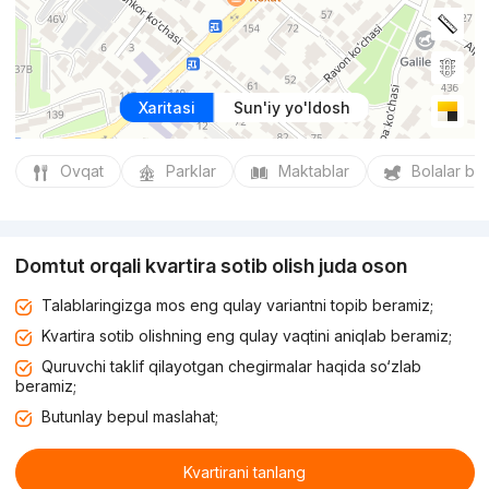
Xaritasi
Sun'iy yo'ldosh
Ovqat
Parklar
Maktablar
Bolalar bo
Domtut orqali kvartira sotib olish juda oson
Talablaringizga mos eng qulay variantni topib beramiz;
Kvartira sotib olishning eng qulay vaqtini aniqlab beramiz;
Quruvchi taklif qilayotgan chegirmalar haqida so‘zlab
beramiz;
Butunlay bepul maslahat;
Kvartirani tanlang