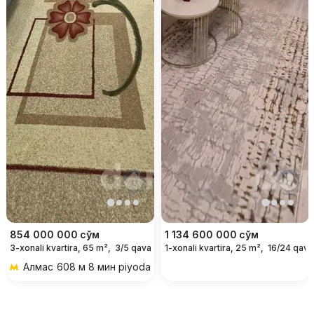
854 000 000
сўм
1 134 600 000
сўм
3-xonali kvartira, 65 m²,
3/5 qavat
1-xonali kvartira, 25 m²,
16/24 qava
Алмас
608 м 8 мин piyoda