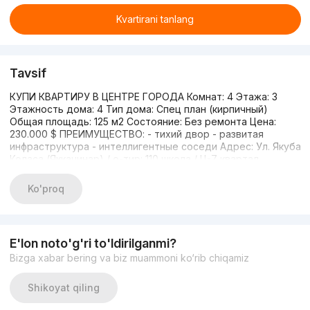
Kvartirani tanlang
Tavsif
КУПИ КВАРТИРУ В ЦЕНТРЕ ГОРОДА Комнат: 4 Этажа: 3
Этажность дома: 4 Тип дома: Спец план (кирпичный)
Общая площадь: 125 м2 Состояние: Без ремонта Цена:
230.000 $ ПРЕИМУЩЕСТВО: - тихий двор - развитая
инфраструктура - интеллигентные соседи Адрес: Ул. Якуба
Коласа (Яккачинар) / о-тир: 110 школа / Ц-7 квартал
ЗАПЛАНИРУЙТЕ ПЕРСОНАЛЬНЫЙ ПРОСМОТР СЕГОДНЯ!
Эльчин Ширинов, риэлтор; 98-305-51-37
Ko'proq
E'lon noto'g'ri to'ldirilganmi?
Bizga xabar bering va biz muammoni ko‘rib chiqamiz
Shikoyat qiling