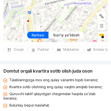
Xaritasi
Sun'iy yo'ldosh
Ovqat
Parklar
Maktablar
Bolalar bo
Domtut orqali kvartira sotib olish juda oson
Talablaringizga mos eng qulay variantni topib beramiz;
Kvartira sotib olishning eng qulay vaqtini aniqlab beramiz;
Quruvchi taklif qilayotgan chegirmalar haqida so‘zlab
beramiz;
Butunlay bepul maslahat;