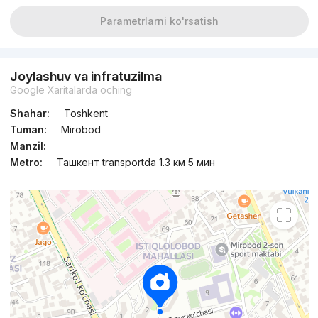
Parametrlarni ko'rsatish
Joylashuv va infratuzilma
Google Xaritalarda oching
Shahar:
Toshkent
Tuman:
Mirobod
Manzil:
Metro:
Ташкент transportda 1.3 км 5 мин