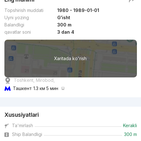
Topshirish muddati
1980 - 1989-01-01
Uyni yozing
G'isht
Balandligi
300 m
qavatlar soni
3 dan 4
Xaritada ko'rish
Toshkent, Mirobod,
Ташкент
1.3 км 5 мин
Reklama
Xususiyatlari
Ta'mirlash
Kerakli
Ship Balandligi
300 m