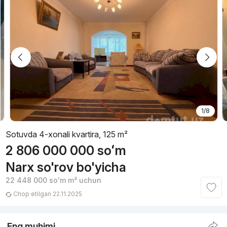
1/8
Sotuvda 4-xonali kvartira, 125 m²
2 806 000 000
soʻm
Narx so'rov bo'yicha
22 448 000
soʻm
m² uchun
Chop etilgan 22.11.2025
Eng muhimi