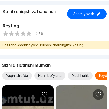
Ko'rib chiqish va baholash
Sharh yozish
Reyting
0 / 5
Hozircha sharhlar yo'q. Birinchi sharhingizni yozing
Sizni qiziqtirishi mumkin
Yaqin-atrofda
Narxi bo'yicha
Mashhurlik
Foyda