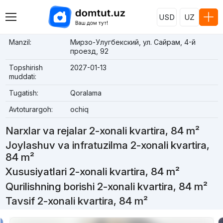
USD
UZ
Manzil:
Мирзо-Улугбекский, ул. Сайрам, 4-й
проезд, 92
Topshirish
2027-01-13
muddati:
Tugatish:
Qoralama
Avtoturargoh:
ochiq
Narxlar va rejalar 2-xonali kvartira, 84 m²
Joylashuv va infratuzilma 2-xonali kvartira,
84 m²
Xususiyatlari 2-xonali kvartira, 84 m²
Qurilishning borishi 2-xonali kvartira, 84 m²
Tavsif 2-xonali kvartira, 84 m²