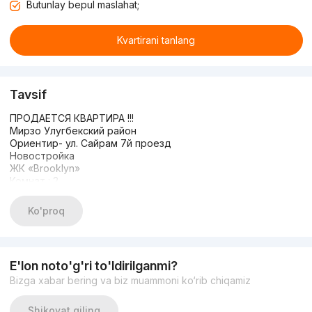
Butunlay bepul maslahat;
Kvartirani tanlang
Tavsif
ПРОДАЕТСЯ КВАРТИРА !!!
Мирзо Улугбекский район
Ориентир- ул. Сайрам 7й проезд
Новостройка
ЖК «Brooklyn»
Комнат : 2
Этаж : 5
Этажность : 9
Ko'proq
Площадь : 84,42 кв.м
Состояние-коробка
Цена : 85.000 y.e
990037773
E'lon noto'g'ri to'ldirilganmi?
Bizga xabar bering va biz muammoni ko‘rib chiqamiz
Shikoyat qiling