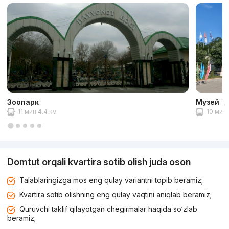
Зоопарк
Музей в
11 мин 4.4 км
10 мин 
Domtut orqali kvartira sotib olish juda oson
Talablaringizga mos eng qulay variantni topib beramiz;
Kvartira sotib olishning eng qulay vaqtini aniqlab beramiz;
Quruvchi taklif qilayotgan chegirmalar haqida so‘zlab
beramiz;