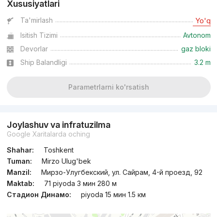
Xususiyatlari
Ta'mirlash
Yo'q
Isitish Tizimi
Avtonom
Devorlar
gaz bloki
Ship Balandligi
3.2 m
Parametrlarni ko'rsatish
Joylashuv va infratuzilma
Google Xaritalarda oching
Shahar:
Toshkent
Tuman:
Mirzo Ulug'bek
Manzil:
Мирзо-Улугбекский, ул. Сайрам, 4-й проезд, 92
Maktab:
71 piyoda 3 мин 280 м
Стадион Динамо:
piyoda 15 мин 1.5 км