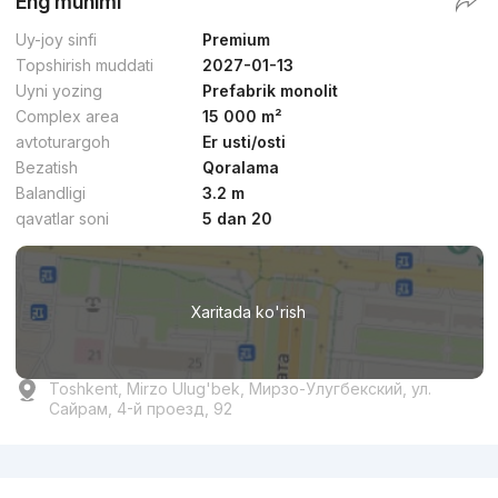
Eng muhimi
Uy-joy sinfi
Premium
Topshirish muddati
2027-01-13
Uyni yozing
Prefabrik monolit
Complex area
15 000 m²
avtoturargoh
Er usti/osti
Bezatish
Qoralama
Balandligi
3.2 m
qavatlar soni
5 dan 20
Xaritada ko'rish
Toshkent, Mirzo Ulug'bek, Мирзо-Улугбекский, ул.
Сайрам, 4-й проезд, 92
Reklama