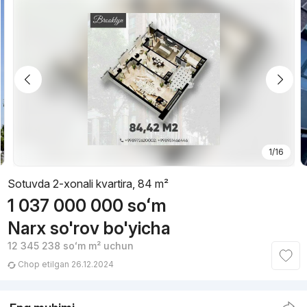
1/16
Sotuvda 2-xonali kvartira, 84 m²
1 037 000 000
soʻm
Narx so'rov bo'yicha
12 345 238
soʻm
m² uchun
Chop etilgan 26.12.2024