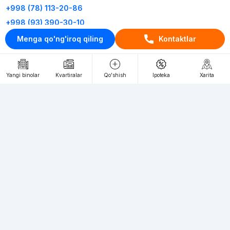
+998 (78) 113-20-86
+998 (93) 390-30-10
Menga qo'ng'iroq qiling
Kontaktlar
Пн-Пт. С 9:30 до 18:00
RU
UZ
Yangi binolar
Kvartiralar
Qo'shish
Ipoteka
Xarita
Kontaktlar
loyiha haqida
Webnow © loyihasi
Foydalanish shartlari
Maxfiylik siyosati
Ommaviy taklif
Muassis:
"WEBNOW" MChJ