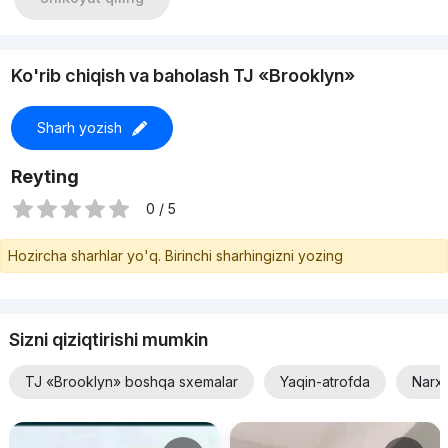
Ko'rib chiqish va baholash TJ «Brooklyn»
Sharh yozish
Reyting
0 / 5
Hozircha sharhlar yo'q. Birinchi sharhingizni yozing
Sizni qiziqtirishi mumkin
TJ «Brooklyn» boshqa sxemalar
Yaqin-atrofda
Narxi