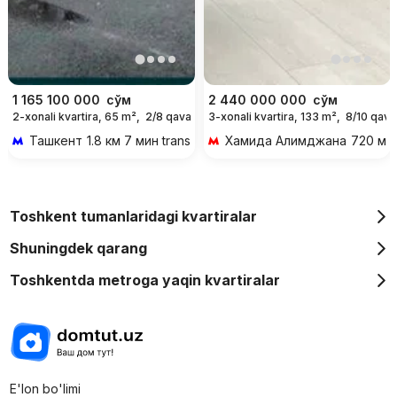
1 165 100 000
сўм
2 440 000 000
сўм
2-xonali kvartira, 65 m²,
2/8 qavat
3-xonali kvartira, 133 m²,
8/10 qava
Ташкент
1.8 км 7 мин transportda
Хамида Алимджана
720 м 9
Toshkent tumanlaridagi kvartiralar
Shuningdek qarang
Toshkentda metroga yaqin kvartiralar
E'lon bo'limi