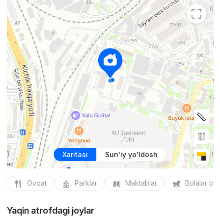
Xaritasi
Sun'iy yo'ldosh
Ovqat
Parklar
Maktablar
Bolalar bo
Yaqin atrofdagi joylar