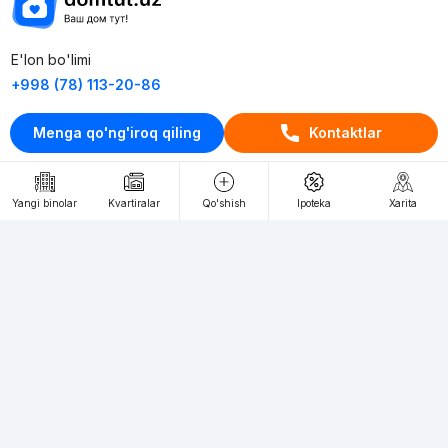
E'lon bo'limi
+998 (78) 113-20-86
+998 (93) 390-30-10
Menga qo'ng'iroq qiling
Kontaktlar
Пн-Пт. С 9:30 до 18:00
RU
UZ
Yangi binolar
Kvartiralar
Qo'shish
Ipoteka
Xarita
Kontaktlar
loyiha haqida
Webnow © loyihasi
Foydalanish shartlari
Maxfiylik siyosati
Ommaviy taklif