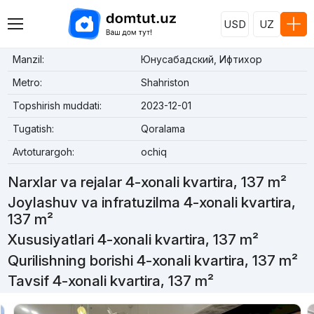
USD
UZ
Manzil:
Юнусабадский, Ифтихор
Metro:
Shahriston
Topshirish muddati:
2023-12-01
Tugatish:
Qoralama
Avtoturargoh:
ochiq
Narxlar va rejalar 4-xonali kvartira, 137 m²
Joylashuv va infratuzilma 4-xonali kvartira,
137 m²
Xususiyatlari 4-xonali kvartira, 137 m²
Qurilishning borishi 4-xonali kvartira, 137 m²
Tavsif 4-xonali kvartira, 137 m²