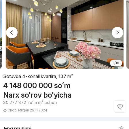
1/16
Sotuvda 4-xonali kvartira, 137 m²
4 148 000 000
soʻm
Narx so'rov bo'yicha
30 277 372
soʻm
m² uchun
Chop etilgan 29.11.2024
Eng muhimi