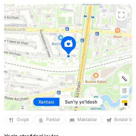
Xaritasi
Sun'iy yo'ldosh
Ovqat
Parklar
Maktablar
Bolalar bo