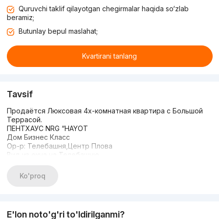
Quruvchi taklif qilayotgan chegirmalar haqida so‘zlab
beramiz;
Butunlay bepul maslahat;
Kvartirani tanlang
Tavsif
Продаётся Люксовая 4х-комнатная квартира с Большой
Террасой.
ПЕНТХАУС NRG “HAYOT
Дом Бизнес Класс
Ор-р: Телебашня,Центр Плова
Вид из окна на Телебашню
Кол-во комнат: 4
Этаж: 6
Ko'proq
Этажность: 6
Общая площадь: 137м2
+ 24м2 Летняя Терраса
Состояние: Авторский Евро Ремонт
E'lon noto'g'ri to'ldirilganmi?
Мебель + Техника