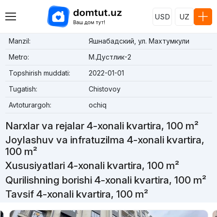
USD
UZ
Manzil:
Яшнабадский, ул. Махтумкули
Metro:
М.Дустлик-2
Topshirish muddati:
2022-01-01
Tugatish:
Chistovoy
Avtoturargoh:
ochiq
Narxlar va rejalar 4-xonali kvartira, 100 m²
Joylashuv va infratuzilma 4-xonali kvartira,
100 m²
Xususiyatlari 4-xonali kvartira, 100 m²
Qurilishning borishi 4-xonali kvartira, 100 m²
Tavsif 4-xonali kvartira, 100 m²