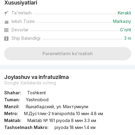
Xususiyatlari
Ta'mirlash
Kerakli
Isitish Tizimi
Markaziy
Devorlar
G'isht
Ship Balandligi
3 m
Parametrlarni ko'rsatish
Joylashuv va infratuzilma
Google Xaritalarda oching
Shahar:
Toshkent
Tuman:
Yashnobod
Manzil:
Яшнабадский, ул. Махтумкули
Metro:
М.Дустлик-2 transportda 10 мин 4.8 км
Maktab:
Maktab № 161 piyoda 8 мин 3.3 км
Tashselmash Makro:
piyoda 18 мин 1.4 км