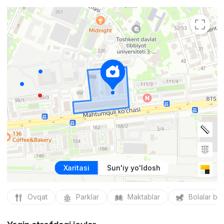
Xaritasi
Sun'iy yo'ldosh
Ovqat
Parklar
Maktablar
Bolalar bo