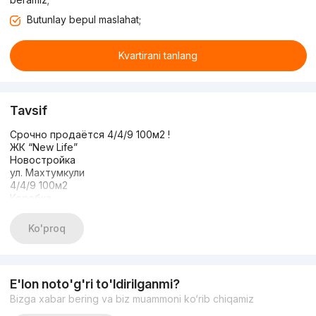
Butunlay bepul maslahat;
Kvartirani tanlang
Tavsif
Срочно продаётся 4/4/9 100м2 !
ЖК “New Life”
Новостройка
ул. Махтумкули
4/4/9 100м2
Коробка
Есть балкон
Кадастр есть
Ko'proq
Цена: 116.000у.е
Торг есть !
+998909859959 Николай
E'lon noto'g'ri to'ldirilganmi?
Bizga xabar bering va biz muammoni ko‘rib chiqamiz