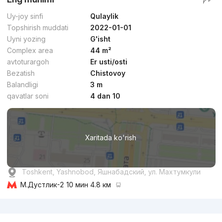
Uy-joy sinfi
Qulaylik
Topshirish muddati
2022-01-01
Uyni yozing
G'isht
Complex area
44 m²
avtoturargoh
Er usti/osti
Bezatish
Chistovoy
Balandligi
3 m
qavatlar soni
4 dan 10
Xaritada ko'rish
Toshkent, Yashnobod, Яшнабадский, ул. Махтумкули
М.Дустлик-2
10 мин 4.8 км
Reklama