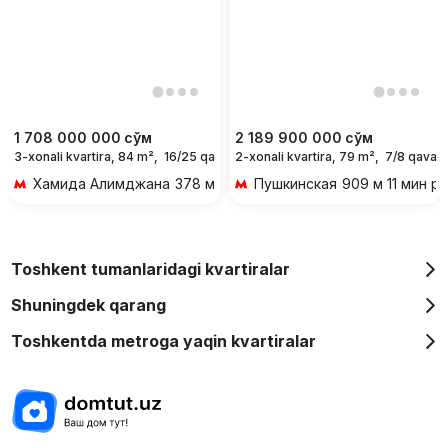
1 708 000 000
сўм
2 189 900 000
сўм
3-xonali kvartira, 84 m²,
16/25 qavat
2-xonali kvartira, 79 m²,
7/8 qavat
Хамида Алимджана
378 м 5 мин piyoda
Пушкинская
909 м 11 мин p
Toshkent tumanlaridagi kvartiralar
Shuningdek qarang
Toshkentda metroga yaqin kvartiralar