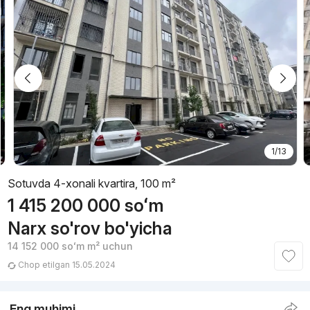
1/13
Sotuvda 4-xonali kvartira, 100 m²
1 415 200 000
soʻm
Narx so'rov bo'yicha
14 152 000
soʻm
m² uchun
Chop etilgan 15.05.2024
Eng muhimi