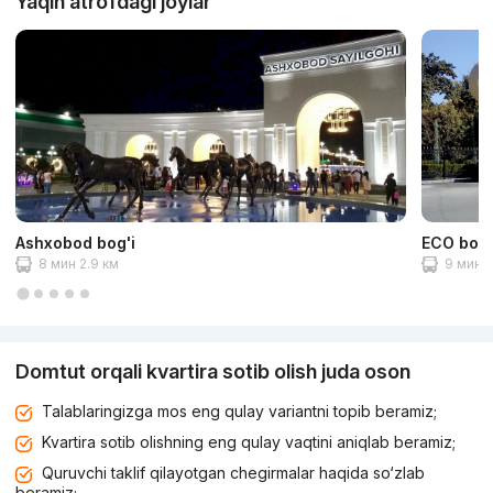
Yaqin atrofdagi joylar
Ashxobod bog'i
ECO bog'
8 мин 2.9 км
9 мин 3
Domtut orqali kvartira sotib olish juda oson
Talablaringizga mos eng qulay variantni topib beramiz;
Kvartira sotib olishning eng qulay vaqtini aniqlab beramiz;
Quruvchi taklif qilayotgan chegirmalar haqida so‘zlab
beramiz;