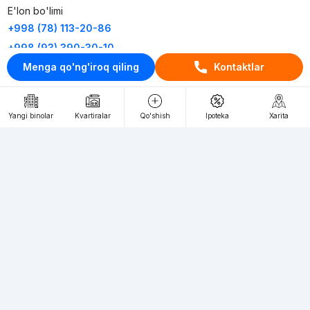
E'lon bo'limi
+998 (78) 113-20-86
+998 (93) 390-30-10
Menga qo'ng'iroq qiling
Kontaktlar
Пн-Пт. С 9:30 до 18:00
RU
UZ
Yangi binolar
Kvartiralar
Qo'shish
Ipoteka
Xarita
Kontaktlar
loyiha haqida
Webnow © loyihasi
Foydalanish shartlari
Maxfiylik siyosati
Ommaviy taklif