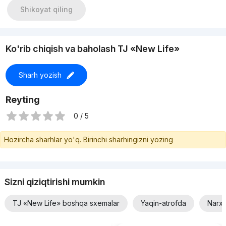
Shikoyat qiling
Ko'rib chiqish va baholash TJ «New Life»
Sharh yozish
Reyting
0 / 5
Hozircha sharhlar yo'q. Birinchi sharhingizni yozing
Sizni qiziqtirishi mumkin
TJ «New Life» boshqa sxemalar
Yaqin-atrofda
Narxi