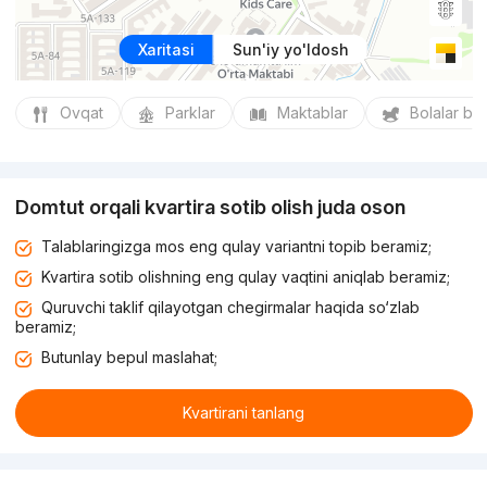
Xaritasi
Sun'iy yo'ldosh
Ovqat
Parklar
Maktablar
Bolalar bo
Domtut orqali kvartira sotib olish juda oson
Talablaringizga mos eng qulay variantni topib beramiz;
Kvartira sotib olishning eng qulay vaqtini aniqlab beramiz;
Quruvchi taklif qilayotgan chegirmalar haqida so‘zlab
beramiz;
Butunlay bepul maslahat;
Kvartirani tanlang