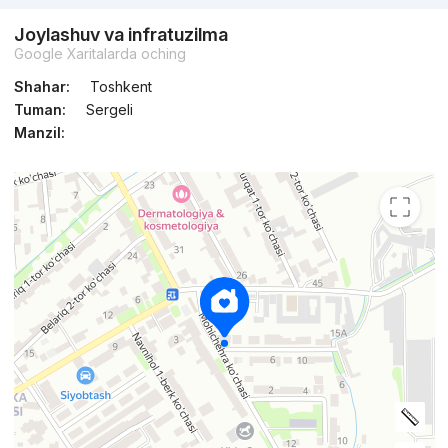
Joylashuv va infratuzilma
Google Xaritalarda oching
Shahar:
Toshkent
Tuman:
Sergeli
Manzil: