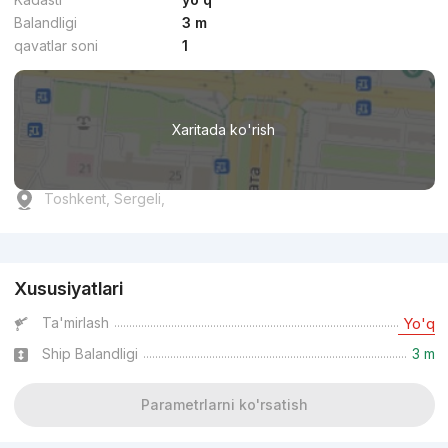
Balandligi
3 m
qavatlar soni
1
Xaritada ko'rish
Toshkent, Sergeli,
Reklama
Xususiyatlari
Ta'mirlash
Yo'q
Ship Balandligi
3 m
Parametrlarni ko'rsatish