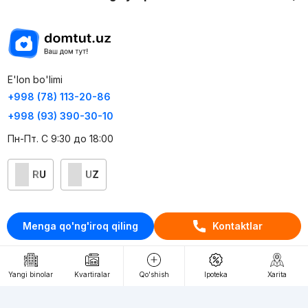
E'lon bo'limi
+998 (78) 113-20-86
+998 (93) 390-30-10
Пн-Пт. С 9:30 до 18:00
RU
UZ
Kontaktlar
Menga qo'ng'iroq qiling
Kontaktlar
loyiha haqida
Webnow © loyihasi
Yangi binolar
Kvartiralar
Qo'shish
Ipoteka
Xarita
Foydalanish shartlari