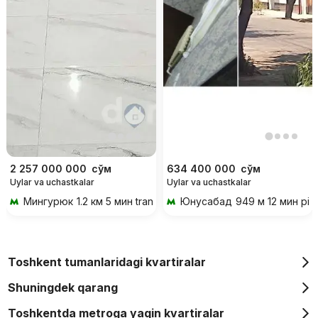
2 257 000 000
сўм
634 400 000
сўм
Uylar va uchastkalar
Uylar va uchastkalar
Мингурюк
1.2 км 5 мин transportda
Юнусабад
949 м 12 мин piy
Toshkent tumanlaridagi kvartiralar
Shuningdek qarang
Toshkentda metroga yaqin kvartiralar