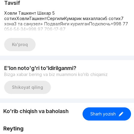
Tavsif
Ховли Ташкент Шахар 5
сотихХовлиТашкентСергилиКумарик махалласи5 сотих7
хона3 та санузел+ ПодвалЯнги курилганПодключь+998 77
054-54-34+998 97 706-17-87
Ko'proq
E'lon noto'g'ri to'ldirilganmi?
Bizga xabar bering va biz muammoni ko‘rib chiqamiz
Shikoyat qiling
Ko'rib chiqish va baholash
Sharh yozish
Reyting