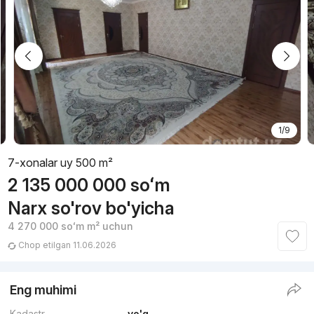
1/9
7-xonalar uy 500 m²
2 135 000 000
soʻm
Narx so'rov bo'yicha
4 270 000
soʻm
m² uchun
Chop etilgan 11.06.2026
Eng muhimi
Kadastr
yo'q