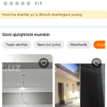
0 / 5
Hozircha sharhlar yo'q. Birinchi sharhingizni yozing
Sizni qiziqtirishi mumkin
Yaqin-atrofda
Narxi bo'yicha
Mashhurlik
Foyda