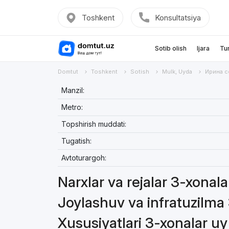
Toshkent
Konsultatsiya
Sotib olish
Ijara
Tu
Domtut
Toshkent
Sotish
Mulk, Uyda
Ирина с
Manzil:
Metro:
Topshirish muddati:
Tugatish:
Avtoturargoh:
Narxlar va rejalar 3-xonal
Joylashuv va infratuzilma
Xususiyatlari 3-xonalar u