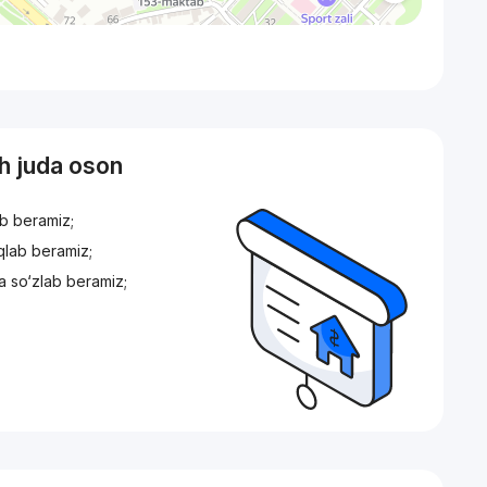
sh juda oson
ib beramiz;
iqlab beramiz;
a so‘zlab beramiz;