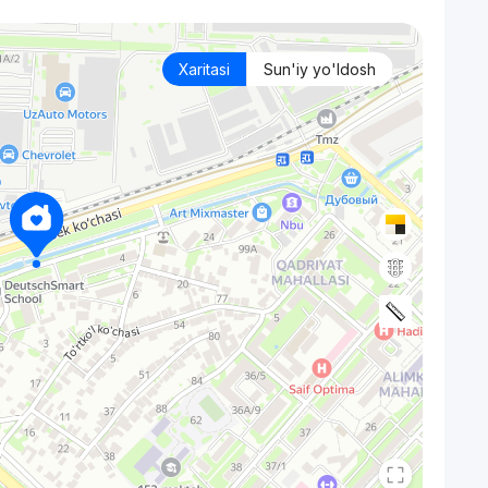
Xaritasi
Sun'iy yo'ldosh