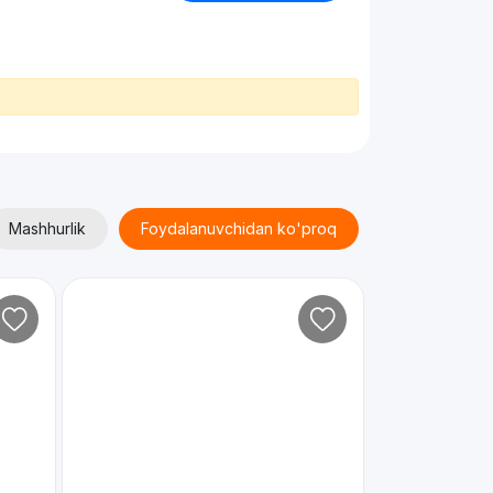
Mashhurlik
Foydalanuvchidan ko'proq