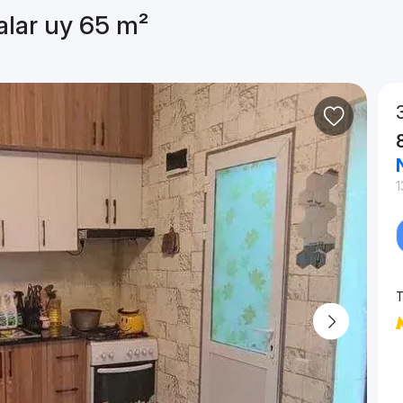
alar uy 65 m²
1
T