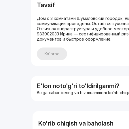
Tavsif
Дом с 3 комнатами Шумиловский городок, Яш
коммуникации проведены. Остаётся кухонна
Отличная инфраструктура и удобное местор
983002033 Ирина — сертифицированный риэл
документов и быстрое оформление.
Ko'proq
E'lon noto'g'ri to'ldirilganmi?
Bizga xabar bering va biz muammoni ko‘rib chiq
Ko'rib chiqish va baholash