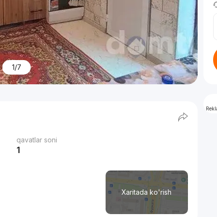
1/7
Rek
qavatlar soni
1
Xaritada ko'rish