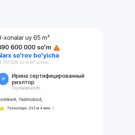
3-xonalar uy 65 m²
890 600 000
soʻm
Narx so'rov bo'yicha
3 701 538
soʻm
m² uchun
Ирина сертифицированный
И
риэлтор
Foydalanuvchi
oshkent, Yashnobod,
Технопарк
333 м 4 мин