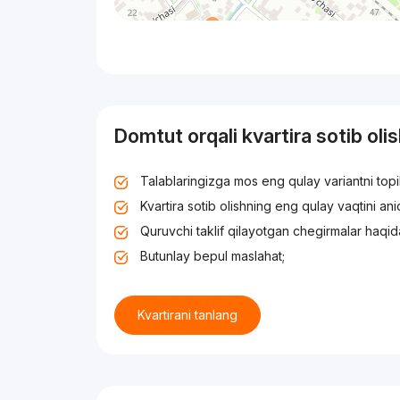
Domtut orqali kvartira sotib oli
Talablaringizga mos eng qulay variantni top
Kvartira sotib olishning eng qulay vaqtini an
Quruvchi taklif qilayotgan chegirmalar haqid
Butunlay bepul maslahat;
Kvartirani tanlang