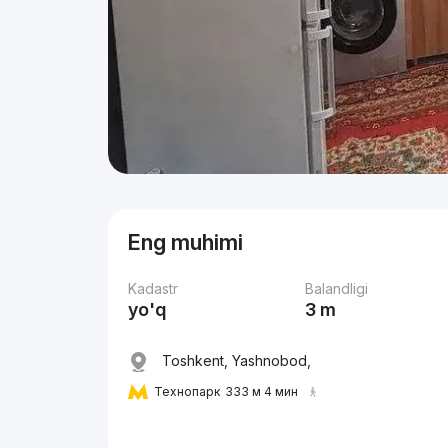
Eng muhimi
Kadastr
Balandligi
yo'q
3 m
Toshkent, Yashnobod,
Технопарк
333 м 4 мин