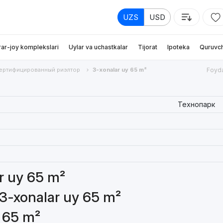
UZS
USD
rar-joy komplekslari
Uylar va uchastkalar
Tijorat
Ipoteka
Quruvch
ертифицированный риэлтор
3-xonalar uy 65 m²
Foyda
Технопарк
ar uy 65 m²
 3-xonalar uy 65 m²
y 65 m²