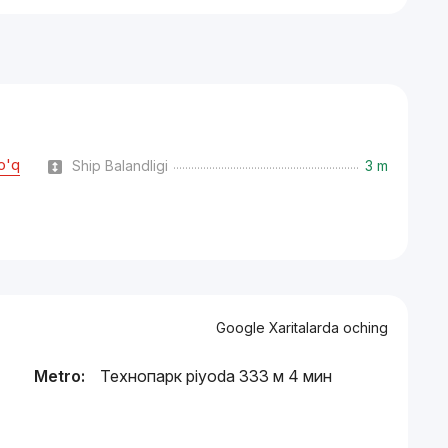
o'q
Ship Balandligi
3 m
Google Xaritalarda oching
Metro:
Технопарк piyoda 333 м 4 мин