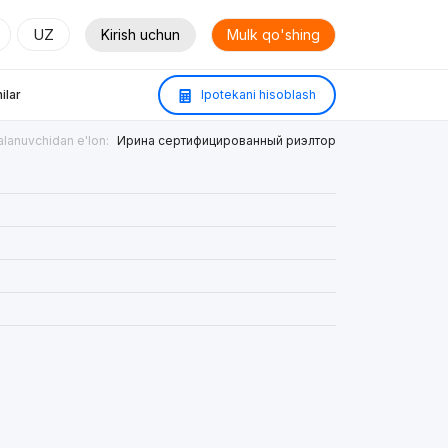
UZ
Kirish uchun
Mulk qo'shing
ilar
Ipotekani hisoblash
lanuvchidan e'lon:
Ирина сертифицированный риэлтор