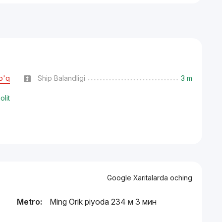
o'q
Ship Balandligi
3 m
lit
Google Xaritalarda oching
Metro:
Ming Orik piyoda 234 м 3 мин