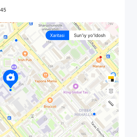
.45
Xaritasi
Sun'iy yo'ldosh