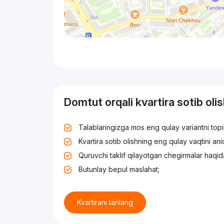
Domtut orqali kvartira sotib oli
Talablaringizga mos eng qulay variantni top
Kvartira sotib olishning eng qulay vaqtini an
Quruvchi taklif qilayotgan chegirmalar haqid
Butunlay bepul maslahat;
Kvartirani tanlang