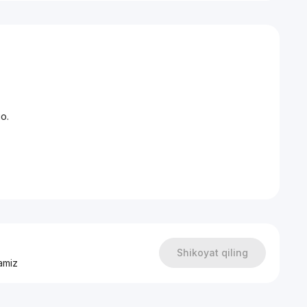
о.
Shikoyat qiling
amiz