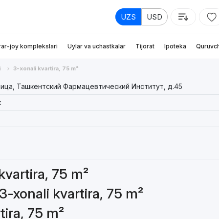
UZS
USD
rar-joy komplekslari
Uylar va uchastkalar
Tijorat
Ipoteka
Quruvch
i
3-xonali kvartira, 75 m²
лица, Ташкентский Фармацевтический Институт, д.45
k
 kvartira, 75 m²
3-xonali kvartira, 75 m²
tira, 75 m²