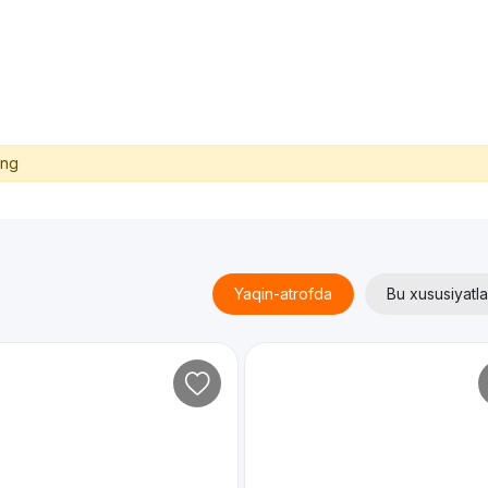
ing
Yaqin-atrofda
Bu xususiyatla