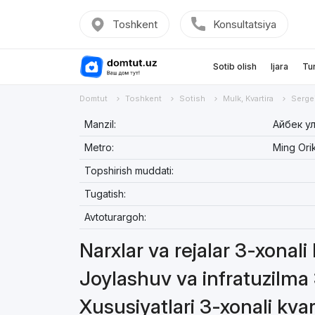
Toshkent
Konsultatsiya
Sotib olish
Ijara
Tu
Domtut
Toshkent
Sotish
Mulk, Kvartira
Serge
Manzil:
Айбек у
Metro:
Ming Ori
Topshirish muddati:
Tugatish:
Avtoturargoh:
Narxlar va rejalar 3-xonali
Joylashuv va infratuzilma 
Xususiyatlari 3-xonali kvar