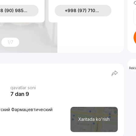
8 (90) 985...
+998 (97) 710...
1/7
Rek
qavatlar soni
7 dan 9
нтский Фармацевтический
Xaritada ko'rish