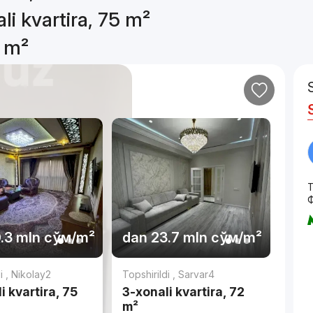
li kvartira, 75 m²
5 m²
T
.3 mln
сўм
/m²
dan
23.7 mln
сўм
/m²
di
,
Nikolay2
Topshirildi
,
Sarvar4
i kvartira, 75
3-xonali kvartira, 72
m²