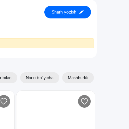
Sharh yozish
r bilan
Narxi bo'yicha
Mashhurlik