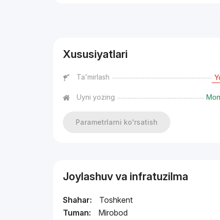
Reklama
Xususiyatlari
Ta'mirlash
Y
Uyni yozing
Mono
Parametrlarni ko'rsatish
Joylashuv va infratuzilma
Shahar:
Toshkent
Tuman:
Mirobod