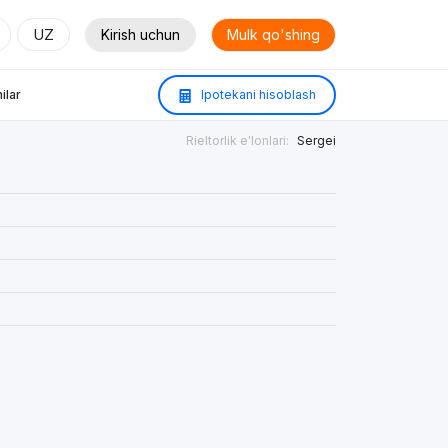
UZ
Kirish uchun
Mulk qo'shing
ilar
Ipotekani hisoblash
Rieltorlik e'lonlari:
Sergei