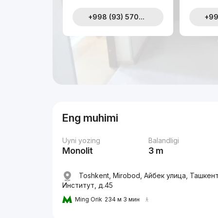
+998 (93) 570...
+99
Eng muhimi
Uyni yozing
Balandligi
Monolit
3 m
Toshkent, Mirobod, Айбек улица, Ташке
Институт, д.45
Ming Orik
234 м 3 мин