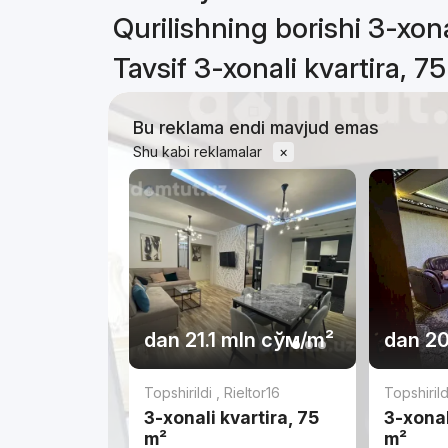
Qurilishning borishi 3-xona
Tavsif 3-xonali kvartira, 7
Bu reklama endi mavjud emas
Shu kabi reklamalar
×
dan
21.1 mln
сўм
/m²
dan
20
Topshirildi
,
Rieltor16
Topshiril
3-xonali kvartira, 75
3-xonal
m²
m²