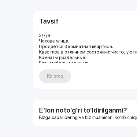
Tavsif
3/7/9
Чехова улица.
Продается 3 комнатная квартира.
Квартира в отличном состоянии: чисто, уютн
Комнаты раздельные.
Есть мебель и техника.
Изолированный двор.
метро ОЙБЕК.
Ko'proq
рядом школа 60.
+998770317688 Сергей
E'lon noto'g'ri to'ldirilganmi?
Bizga xabar bering va biz muammoni ko‘rib chiq