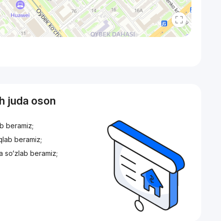
sh juda oson
ib beramiz;
iqlab beramiz;
a so‘zlab beramiz;