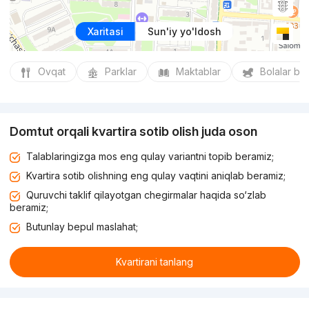
Xaritasi
Sun'iy yo'ldosh
Ovqat
Parklar
Maktablar
Bolalar bo
Domtut orqali kvartira sotib olish juda oson
Talablaringizga mos eng qulay variantni topib beramiz;
Kvartira sotib olishning eng qulay vaqtini aniqlab beramiz;
Quruvchi taklif qilayotgan chegirmalar haqida so‘zlab
beramiz;
Butunlay bepul maslahat;
Kvartirani tanlang