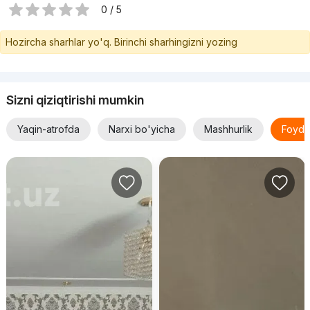
0 / 5
Hozircha sharhlar yo'q. Birinchi sharhingizni yozing
Sizni qiziqtirishi mumkin
Yaqin-atrofda
Narxi bo'yicha
Mashhurlik
Foyda