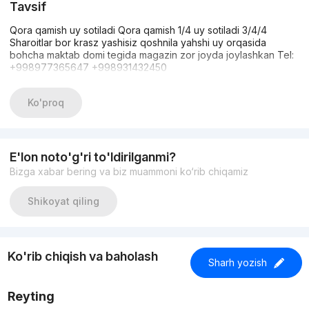
Tavsif
Qora qamish uy sotiladi Qora qamish 1/4 uy sotiladi 3/4/4
Sharoitlar bor krasz yashisiz qoshnila yahshi uy orqasida
bohcha maktab domi tegida magazin zor joyda joylashkan Tel:
+998977365647 +998931432450
Ko'proq
E'lon noto'g'ri to'ldirilganmi?
Bizga xabar bering va biz muammoni ko‘rib chiqamiz
Shikoyat qiling
Ko'rib chiqish va baholash
Sharh yozish
Reyting