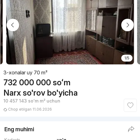
1/5
3-xonalar uy 70 m²
732 000 000
soʻm
Narx so'rov bo'yicha
10 457 143
soʻm
m² uchun
Chop etilgan 11.06.2026
Eng muhimi
Kadastr
yo'q