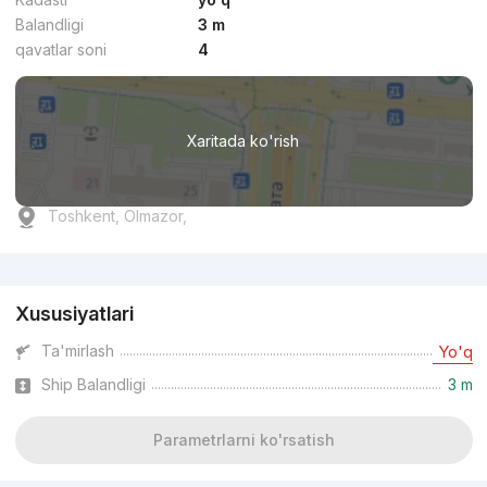
Balandligi
3 m
qavatlar soni
4
Xaritada ko'rish
Toshkent, Olmazor,
Reklama
Xususiyatlari
Ta'mirlash
Yo'q
Ship Balandligi
3 m
Parametrlarni ko'rsatish