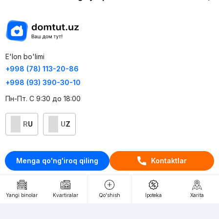
E'lon bo'limi
+998 (78) 113-20-86
+998 (93) 390-30-10
Пн-Пт. С 9:30 до 18:00
RU
UZ
Kontaktlar
Menga qo'ng'iroq qiling
Kontaktlar
loyiha haqida
Webnow © loyihasi
Yangi binolar
Kvartiralar
Qo'shish
Ipoteka
Xarita
Foydalanish shartlari