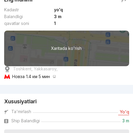
Kadastr
yo'q
Balandligi
3 m
qavatlar soni
1
Xaritada ko'rish
Toshkent, Yakkasaroy,
Новза
1.4 км 5 мин
Reklama
Xususiyatlari
Ta'mirlash
Yo'q
Ship Balandligi
3 m