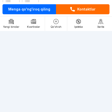
Menga qo'ng'iroq qiling
Kontaktlar
Kontaktlar
loyiha haqida
Yangi binolar
Kvartiralar
Qo'shish
Ipoteka
Xarita
Webnow © loyihasi
Foydalanish shartlari
Maxfiylik siyosati
Ommaviy taklif
Muassis:
"WEBNOW" MChJ
Manzil:
Toshkent shahri, A.Qahhor ko'chasi, 47-uy
Elektron ommaviy axborot vositalarini ro'yxatdan
o'tkazish:
1649
Toshkent shahridagi yangi binolardagi kvartiralarga talab katta, siz
bizning veb-saytimizda istalgan toifadagi kvartiralarni cheksiz miqdorda