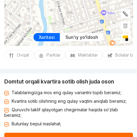
Xaritasi
Sun'iy yo'ldosh
Ovqat
Parklar
Maktablar
Bolalar bo
Domtut orqali kvartira sotib olish juda oson
Talablaringizga mos eng qulay variantni topib beramiz;
Kvartira sotib olishning eng qulay vaqtini aniqlab beramiz;
Quruvchi taklif qilayotgan chegirmalar haqida so‘zlab
beramiz;
Butunlay bepul maslahat;