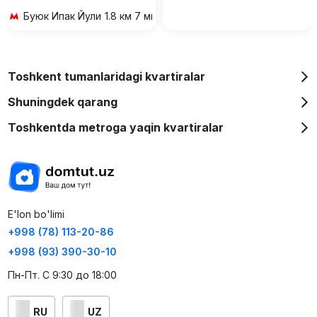
Буюк Ипак Йули
1.8 км 7 мин transportda
Toshkent tumanlaridagi kvartiralar
Shuningdek qarang
Toshkentda metroga yaqin kvartiralar
E'lon bo'limi
+998 (78) 113-20-86
+998 (93) 390-30-10
Пн-Пт. С 9:30 до 18:00
RU
UZ