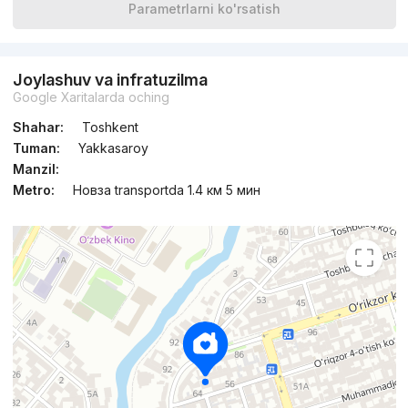
Parametrlarni ko'rsatish
Joylashuv va infratuzilma
Google Xaritalarda oching
Shahar:
Toshkent
Tuman:
Yakkasaroy
Manzil:
Metro:
Новза transportda 1.4 км 5 мин