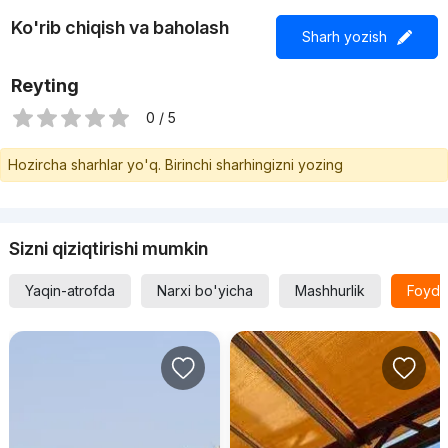
Ko'rib chiqish va baholash
Sharh yozish
Reyting
0 / 5
Hozircha sharhlar yo'q. Birinchi sharhingizni yozing
Sizni qiziqtirishi mumkin
Yaqin-atrofda
Narxi bo'yicha
Mashhurlik
Foyda