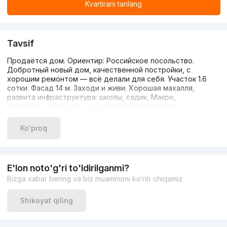
Kvartirani tanlang
Tavsif
Продаётся дом. Ориентир: Российское посольство.
Добротный новый дом, качественной постройки, с
хорошим ремонтом — всё делали для себя. Участок 1.6
сотки. Фасад 14 м. Заходи и живи. Хорошая махалля,
развита инфраструктура: школы, садик, Макро,
госпитальный рынок — в шаговой доступности.
Автоматические ворота, встроенная кухня,
двухконтурный котёл. Тёплый пол, кондиционер.
Ko'proq
Подробности по телефону: 887066788.
E'lon noto'g'ri to'ldirilganmi?
Bizga xabar bering va biz muammoni ko‘rib chiqamiz
Shikoyat qiling