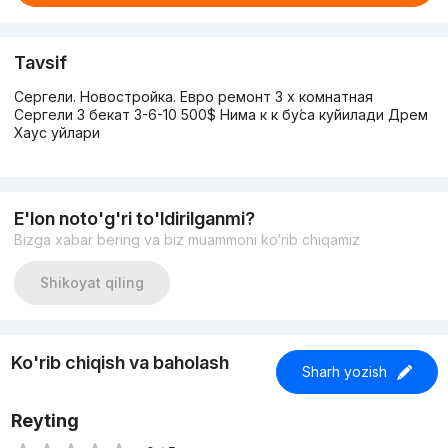
Tavsif
Сергели. Новостройка. Евро ремонт 3 х комнатная
Сергели 3 бекат 3-6-10 500$ Нима к к бу́са ку́йилади Дрем
Хаус уйлари
E'lon noto'g'ri to'ldirilganmi?
Bizga xabar bering va biz muammoni ko‘rib chiqamiz
Shikoyat qiling
Ko'rib chiqish va baholash
Sharh yozish
Reyting