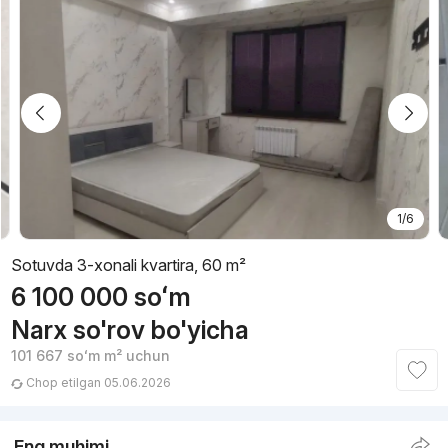
1/6
Sotuvda 3-xonali kvartira, 60 m²
6 100 000
soʻm
Narx so'rov bo'yicha
101 667
soʻm
m² uchun
Chop etilgan 05.06.2026
Eng muhimi