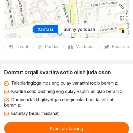
Xaritasi
Sun'iy yo'ldosh
Ovqat
Parklar
Maktablar
Bolalar bo
Domtut orqali kvartira sotib olish juda oson
Talablaringizga mos eng qulay variantni topib beramiz;
Kvartira sotib olishning eng qulay vaqtini aniqlab beramiz;
Quruvchi taklif qilayotgan chegirmalar haqida so‘zlab
beramiz;
Butunlay bepul maslahat;
Kvartirani tanlang