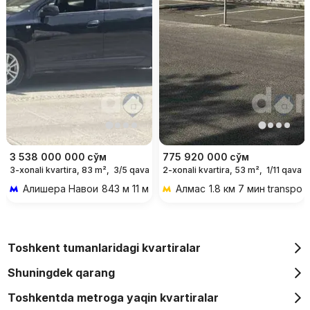
3 538 000 000
сўм
775 920 000
сўм
3-xonali kvartira, 83 m²,
3/5 qavat
2-xonali kvartira, 53 m²,
1/11 qavat
Алишера Навои
843 м 11 мин piyoda
Алмас
1.8 км 7 мин transpor
Toshkent tumanlaridagi kvartiralar
Shuningdek qarang
Toshkentda metroga yaqin kvartiralar