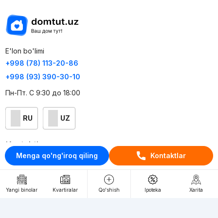
E'lon bo'limi
+998 (78) 113-20-86
+998 (93) 390-30-10
Пн-Пт. С 9:30 до 18:00
RU
UZ
Kontaktlar
Menga qo'ng'iroq qiling
Kontaktlar
loyiha haqida
Webnow © loyihasi
Yangi binolar
Kvartiralar
Qo'shish
Ipoteka
Xarita
Foydalanish shartlari
Maxfiylik siyosati