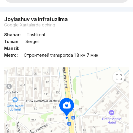
Joylashuv va infratuzilma
Google Xaritalarda oching
Shahar:
Toshkent
Tuman:
Sergeli
Manzil:
Metro:
Строителей transportda 1.8 км 7 мин