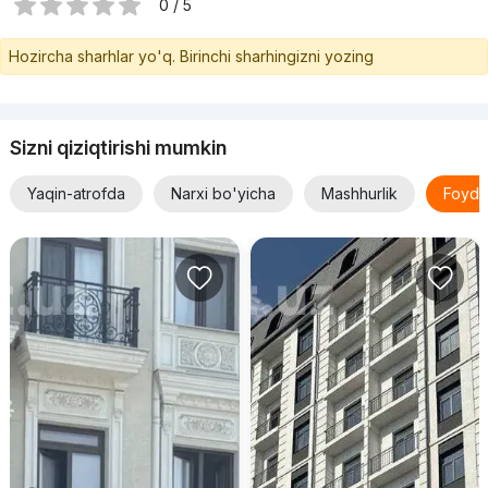
0 / 5
Hozircha sharhlar yo'q. Birinchi sharhingizni yozing
Sizni qiziqtirishi mumkin
Yaqin-atrofda
Narxi bo'yicha
Mashhurlik
Foyda