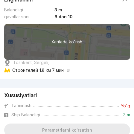
Balandligi
3 m
qavatlar soni
6 dan 10
Xaritada ko'rish
Toshkent, Sergeli,
Строителей
1.8 км 7 мин
Reklama
Xususiyatlari
Ta'mirlash
Yo'q
Ship Balandligi
3 m
Parametrlarni ko'rsatish