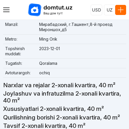
USD
UZ
Manzil:
Мирабадский, г.Ташкент,8-й проезд
Мироншох,д5
Metro:
Ming Orik
Topshirish
2023-12-01
muddati:
Tugatish:
Qoralama
Avtoturargoh:
ochiq
Narxlar va rejalar 2-xonali kvartira, 40 m²
Joylashuv va infratuzilma 2-xonali kvartira,
40 m²
Xususiyatlari 2-xonali kvartira, 40 m²
Qurilishning borishi 2-xonali kvartira, 40 m²
Tavsif 2-xonali kvartira, 40 m²