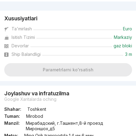
Reklama
Xususiyatlari
Ta'mirlash
Euro
Isitish Tizimi
Markaziy
Devorlar
gaz bloki
Ship Balandligi
3 m
Parametrlarni ko'rsatish
Joylashuv va infratuzilma
Google Xaritalarda oching
Shahar:
Toshkent
Tuman:
Mirobod
Manzil:
Мирабадский, г.Ташкент,8-й проезд
Мироншох,д5
Metro:
Ming Orik transportda 1.4 км 6 мин