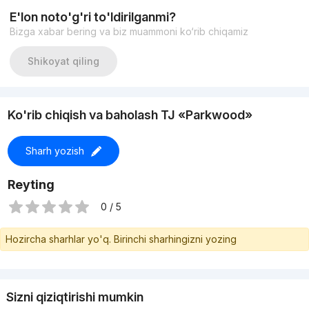
E'lon noto'g'ri to'ldirilganmi?
Bizga xabar bering va biz muammoni ko‘rib chiqamiz
Shikoyat qiling
Ko'rib chiqish va baholash TJ «Parkwood»
Sharh yozish
Reyting
0 / 5
Hozircha sharhlar yo'q. Birinchi sharhingizni yozing
Sizni qiziqtirishi mumkin