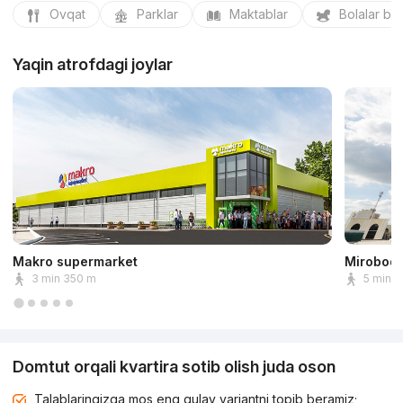
Ovqat
Parklar
Maktablar
Bolalar bo
Yaqin atrofdagi joylar
Makro supermarket
Mirobod 
3 min 350 m
5 min 
Domtut orqali kvartira sotib olish juda oson
Talablaringizga mos eng qulay variantni topib beramiz;