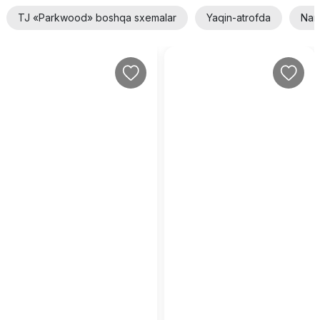
TJ «Parkwood» boshqa sxemalar
Yaqin-atrofda
Narx