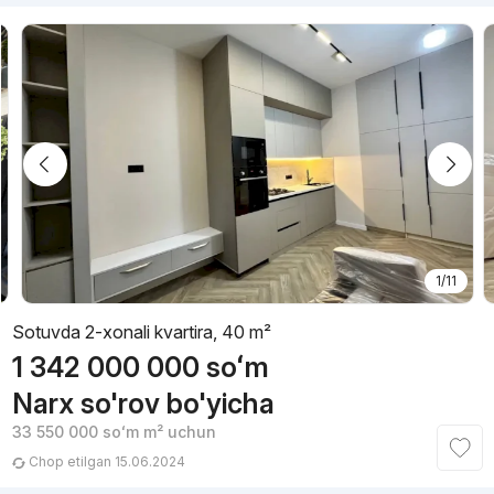
1/11
Sotuvda 2-xonali kvartira, 40 m²
1 342 000 000
soʻm
Narx so'rov bo'yicha
33 550 000
soʻm
m² uchun
Chop etilgan 15.06.2024