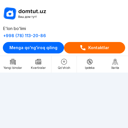
E'lon bo'limi
+998 (78) 113-20-86
+998 (93) 390-30-10
Menga qo'ng'iroq qiling
Kontaktlar
Пн-Пт. С 9:30 до 18:00
RU
UZ
Yangi binolar
Kvartiralar
Qo'shish
Ipoteka
Xarita
Kontaktlar
loyiha haqida
Webnow © loyihasi
Foydalanish shartlari
Maxfiylik siyosati