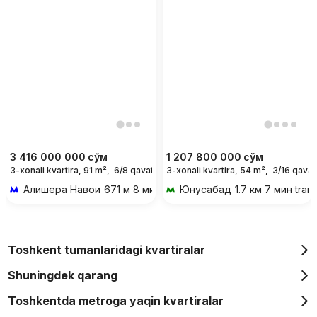
3 416 000 000
сўм
1 207 800 000
сўм
3-xonali kvartira, 91 m²,
6/8 qavat
3-xonali kvartira, 54 m²,
3/16 qavat
Алишера Навои
671 м 8 мин piyoda
Юнусабад
1.7 км 7 мин tran
Toshkent tumanlaridagi kvartiralar
Shuningdek qarang
Toshkentda metroga yaqin kvartiralar