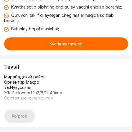
Kvartira sotib olishning eng qulay vaqtini aniqlab beramiz;
Quruvchi taklif qilayotgan chegirmalar haqida so‘zlab
beramiz;
Butunlay bepul maslahat;
Kvartirani tanlang
Tavsif
Мирабадский район
Ориентир Макро
Ул.Нукусская
ЖК Parkwood 1в2/6/12 40квм
Состояние: с ремонтом
Цена: 110.000$
Живет арендатор за 750$ на долгий срок
Тел +998908118991
Ko'proq
Тел +998908218444
Лучшие предложение по продаже квартир: