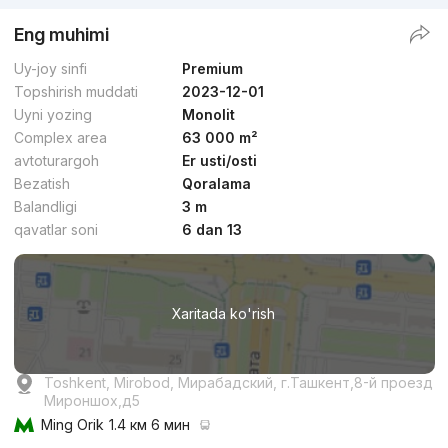
Eng muhimi
Uy-joy sinfi
Premium
Topshirish muddati
2023-12-01
Uyni yozing
Monolit
Complex area
63 000 m²
avtoturargoh
Er usti/osti
Bezatish
Qoralama
Balandligi
3 m
qavatlar soni
6 dan 13
Xaritada ko'rish
Toshkent, Mirobod, Мирабадский, г.Ташкент,8-й проезд
Мироншох,д5
Ming Orik
1.4 км 6 мин