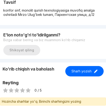
Tavsif
konfor sinf, monolit qurish texnologiyasiga muvofiq amalga
oshiriladi Mirzo Ulug'bek tumani, Паркентская улица, д.12
E'lon noto'g'ri to'ldirilganmi?
Bizga xabar bering va biz muammoni ko‘rib chiqamiz
Shikoyat qiling
Ko'rib chiqish va baholash
Sharh yozish
Reyting
0 / 5
Hozircha sharhlar yo'q. Birinchi sharhingizni yozing