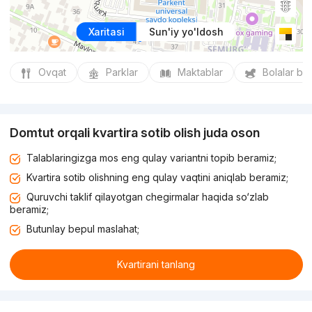
Xaritasi
Sun'iy yo'ldosh
Ovqat
Parklar
Maktablar
Bolalar bo
Domtut orqali kvartira sotib olish juda oson
Talablaringizga mos eng qulay variantni topib beramiz;
Kvartira sotib olishning eng qulay vaqtini aniqlab beramiz;
Quruvchi taklif qilayotgan chegirmalar haqida so‘zlab
beramiz;
Butunlay bepul maslahat;
Kvartirani tanlang