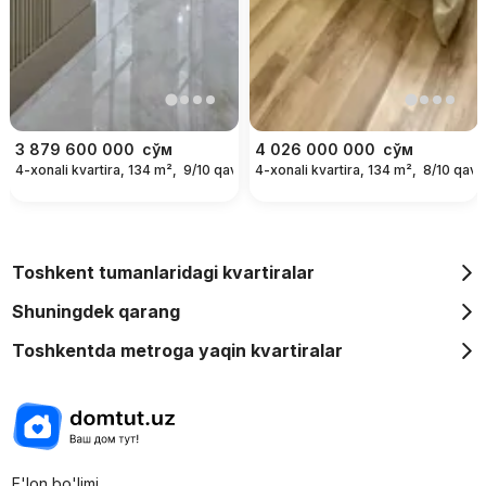
3 879 600 000
сўм
4 026 000 000
сўм
4-xonali kvartira, 134 m²,
9/10 qavat
4-xonali kvartira, 134 m²,
8/10 qava
Toshkent tumanlaridagi kvartiralar
Shuningdek qarang
Toshkentda metroga yaqin kvartiralar
E'lon bo'limi