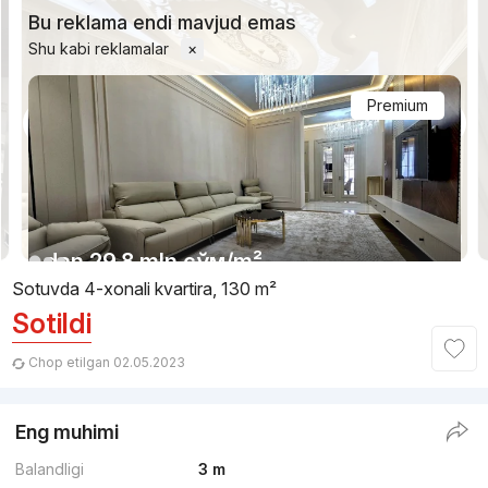
Bu reklama endi mavjud emas
Shu kabi reklamalar
×
Premium
1/8
dan
29.8 mln
сўм
/m²
Sotuvda 4-xonali kvartira, 130 m²
Sotildi
Topshirildi 2022
,
Эльмира
4-xonali kvartira, 130 m²
Chop etilgan 02.05.2023
+998 (90) 939...
Eng muhimi
Premium
Balandligi
3 m