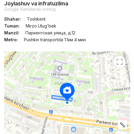
Joylashuv va infratuzilma
Google Xaritalarda oching
Topshirildi 2022
,
Anatoliy
4-xonali kvartira, 123 m²
Shahar:
Toshkent
Tuman:
Mirzo Ulug'bek
+998 (99) 800...
Manzil:
Паркентская улица, д.12
Metro:
Pushkin transportda 1.1км 4 мин