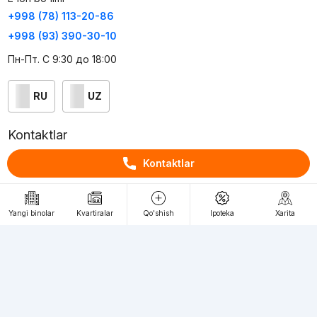
+998 (78) 113-20-86
+998 (93) 390-30-10
Пн-Пт. С 9:30 до 18:00
RU
UZ
Kontaktlar
loyiha haqida
Kontaktlar
Webnow © loyihasi
Foydalanish shartlari
Yangi binolar
Kvartiralar
Qo'shish
Ipoteka
Xarita
Maxfiylik siyosati
Ommaviy taklif
Muassis:
"WEBNOW" MChJ