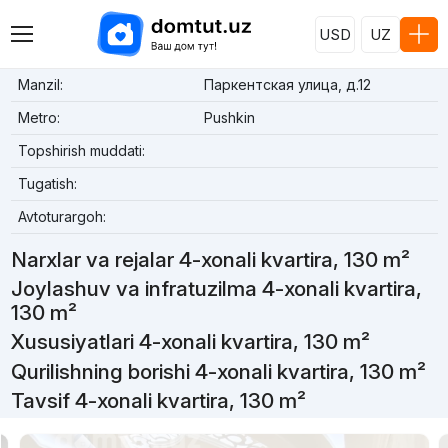
USD
UZ
Manzil:
Паркентская улица, д.12
Metro:
Pushkin
Topshirish muddati:
Tugatish:
Avtoturargoh:
Narxlar va rejalar 4-xonali kvartira, 130 m²
Joylashuv va infratuzilma 4-xonali kvartira,
130 m²
Xususiyatlari 4-xonali kvartira, 130 m²
Qurilishning borishi 4-xonali kvartira, 130 m²
Tavsif 4-xonali kvartira, 130 m²