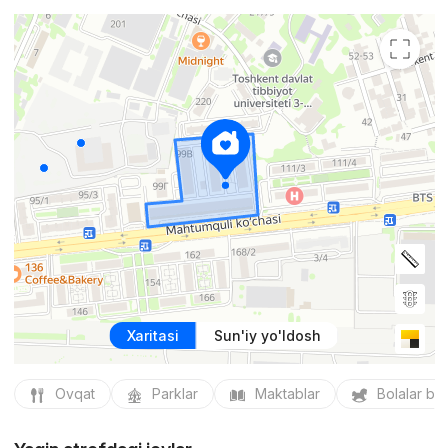
Xaritasi
Sun'iy yo'ldosh
Ovqat
Parklar
Maktablar
Bolalar bo