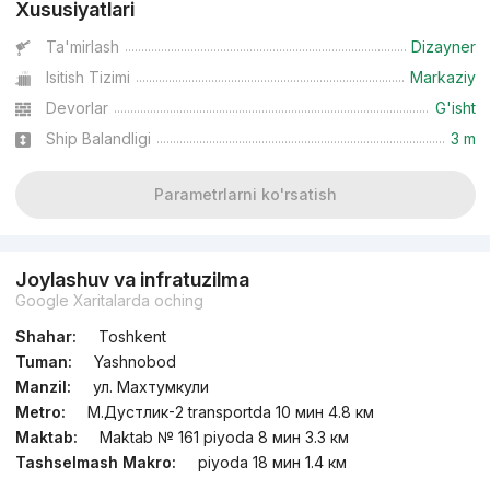
Xususiyatlari
Ta'mirlash
Dizayner
Isitish Tizimi
Markaziy
Devorlar
G'isht
Ship Balandligi
3 m
Parametrlarni ko'rsatish
Joylashuv va infratuzilma
Google Xaritalarda oching
Shahar:
Toshkent
Tuman:
Yashnobod
Manzil:
ул. Махтумкули
Metro:
М.Дустлик-2 transportda 10 мин 4.8 км
Maktab:
Maktab № 161 piyoda 8 мин 3.3 км
Tashselmash Makro:
piyoda 18 мин 1.4 км