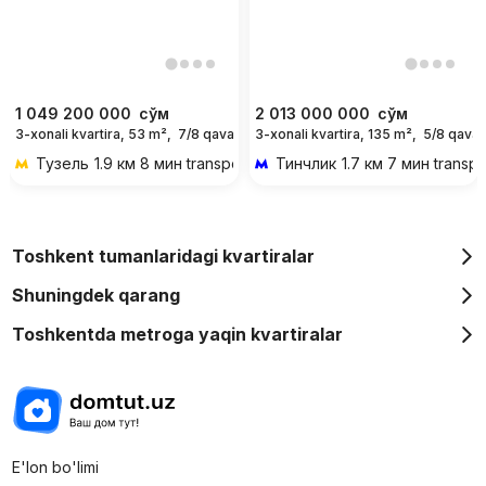
1 049 200 000
сўм
2 013 000 000
сўм
3-xonali kvartira, 53 m²,
7/8 qavat
3-xonali kvartira, 135 m²,
5/8 qavat
Тузель
1.9 км 8 мин transportda
Тинчлик
1.7 км 7 мин transp
Toshkent tumanlaridagi kvartiralar
Shuningdek qarang
Toshkentda metroga yaqin kvartiralar
E'lon bo'limi