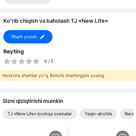
Ko'rib chiqish va baholash TJ «New Life»
Sharh yozish
Reyting
0 / 5
Hozircha sharhlar yo'q. Birinchi sharhingizni yozing
Sizni qiziqtirishi mumkin
TJ «New Life» boshqa sxemalar
Yaqin-atrofda
Narxi