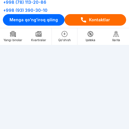
+998 (78) 113-20-86
+998 (93) 390-30-10
Пн-Пт. С 9:30 до 18:00
Menga qo'ng'iroq qiling
Kontaktlar
RU
UZ
Yangi binolar
Kvartiralar
Qo'shish
Ipoteka
Xarita
Kontaktlar
loyiha haqida
Webnow © loyihasi
Foydalanish shartlari
Maxfiylik siyosati
Ommaviy taklif
Muassis:
"WEBNOW" MChJ
Manzil:
Toshkent shahri, A.Qahhor ko'chasi, 47-uy