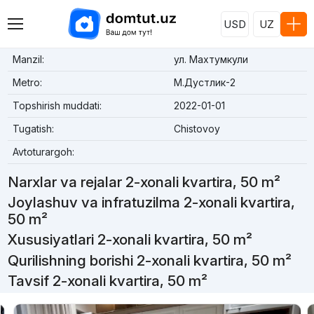
USD
UZ
Manzil:
ул. Махтумкули
Metro:
М.Дустлик-2
Topshirish muddati:
2022-01-01
Tugatish:
Chistovoy
Avtoturargoh:
Narxlar va rejalar 2-xonali kvartira, 50 m²
Joylashuv va infratuzilma 2-xonali kvartira,
50 m²
Xususiyatlari 2-xonali kvartira, 50 m²
Qurilishning borishi 2-xonali kvartira, 50 m²
Tavsif 2-xonali kvartira, 50 m²