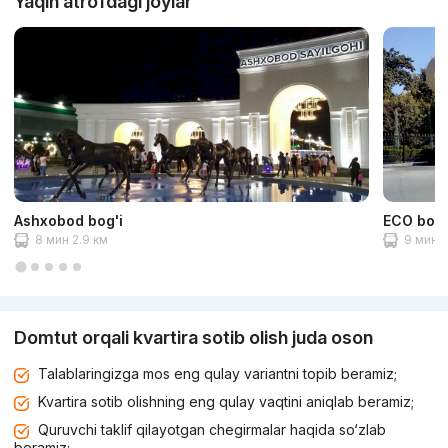
Yaqin atrofdagi joylar
Ashxobod bog'i
ECO bog'
8 мин 2.9 км
9 мин 3
Domtut orqali kvartira sotib olish juda oson
Talablaringizga mos eng qulay variantni topib beramiz;
Kvartira sotib olishning eng qulay vaqtini aniqlab beramiz;
Quruvchi taklif qilayotgan chegirmalar haqida so‘zlab
beramiz;