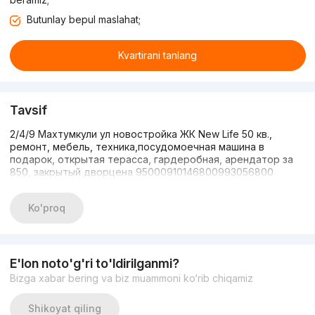
Butunlay bepul maslahat;
Kvartirani tanlang
Tavsif
2/4/9 Махтумкули ул новостройка ЖК New Life 50 кв.,
ремонт, мебель, техника,посудомоечная машина в
подарок, открытая терасса, гардеробная, арендатор за
850, закрытый дворцена 95000910146800993056800
Ko'proq
E'lon noto'g'ri to'ldirilganmi?
Bizga xabar bering va biz muammoni ko‘rib chiqamiz
Shikoyat qiling