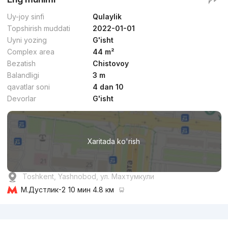
Uy-joy sinfi
Qulaylik
Topshirish muddati
2022-01-01
Uyni yozing
G'isht
Complex area
44 m²
Bezatish
Chistovoy
Balandligi
3 m
qavatlar soni
4 dan 10
Devorlar
G'isht
Xaritada ko'rish
Toshkent, Yashnobod, ул. Махтумкули
М.Дустлик-2
10 мин 4.8 км
Reklama