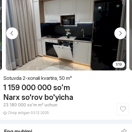
1/19
Sotuvda 2-xonali kvartira, 50 m²
1 159 000 000
soʻm
Narx so'rov bo'yicha
23 180 000
soʻm
m² uchun
Chop etilgan 03.12.2025
Eng muhimi